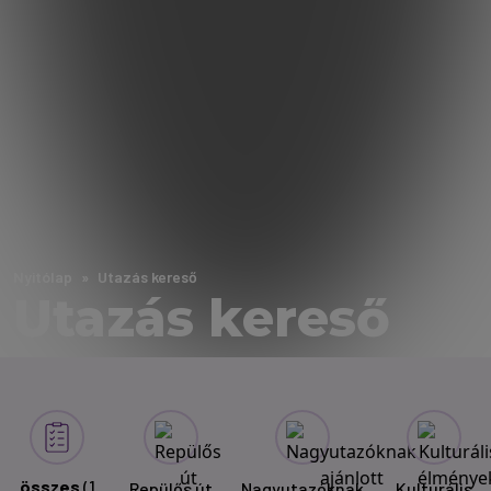
Nyitólap
Utazás kereső
Utazás kereső
összes
(1
Repülős út
Nagyutazóknak
Kulturális