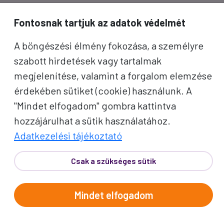
inspirációkért és Proko-hírekért.
Fontosnak tartjuk az adatok védelmét
Név
A böngészési élmény fokozása, a személyre
szabott hirdetések vagy tartalmak
E-mail cím
megjelenítése, valamint a forgalom elemzése
érdekében sütiket (cookie) használunk. A
A "Feliratkozom" gombra kattintva megerősítem, hogy
"Mindet elfogadom" gombra kattintva
elolvastam az
adatvédelmi tájékoztatót
!
hozzájárulhat a sütik használatához.
Az oldal reCAPTCHA és a Google által védve.
Adatkezelési tájékoztató
Feliratkozom
Csak a szükséges sütik
Mindet elfogadom