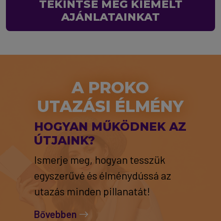
TEKINTSE MEG KIEMELT
AJÁNLATAINKAT
A PROKO
UTAZÁSI ÉLMÉNY
HOGYAN MŰKÖDNEK AZ
ÚTJAINK?
Ismerje meg, hogyan tesszük
egyszerűvé és élménydússá az
utazás minden pillanatát!
Bővebben