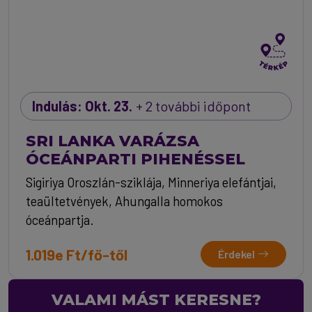
Indulás: Okt. 23.
+ 2 további időpont
SRI LANKA VARÁZSA
ÓCEÁNPARTI PIHENÉSSEL
Sigiriya Oroszlán-sziklája, Minneriya elefántjai,
teaültetvények, Ahungalla homokos
óceánpartja.
1.019e Ft/fő-től
Érdekel
VALAMI MÁST KERESNE?