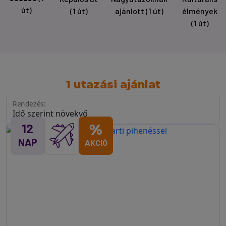
út)
(1 út)
ajánlott
(1 út)
élmények
(1 út)
1 utazási ajánlat
Rendezés:
12
%
NAP
AKCIÓ