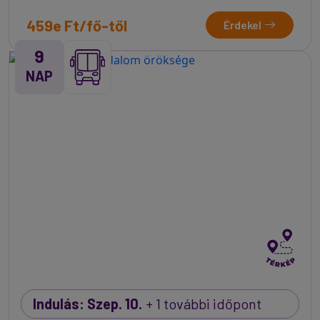
459e Ft/fő-től
Érdekel
9
NAP
Indulás: Szep. 10.
+ 1 további időpont