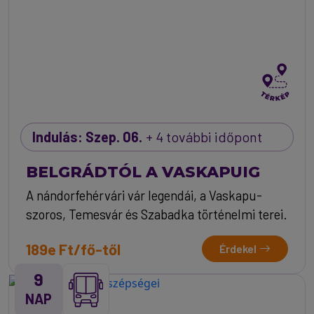
Indulás: Szep. 06.
+ 4 további időpont
BELGRÁDTÓL A VASKAPUIG
A nándorfehérvári vár legendái, a Vaskapu-
szoros, Temesvár és Szabadka történelmi terei.
189e Ft/fő-től
Érdekel
9
NAP