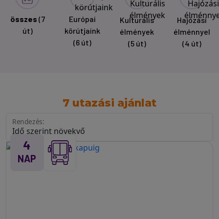
összes
(7
Európai
Kulturális
Hajózási
út)
körútjaink
élmények
élménnyel
(6 út)
(5 út)
(4 út)
7 utazási ajánlat
Rendezés:
4
NAP