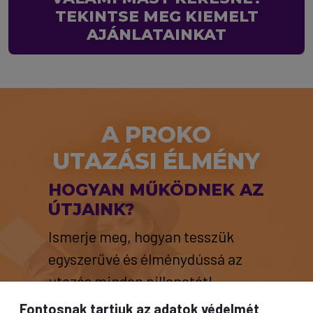
TEKINTSE MEG KIEMELT
AJÁNLATAINKAT
A PROKO
UTAZÁSI ÉLMÉNY
HOGYAN MŰKÖDNEK AZ
ÚTJAINK?
Ismerje meg, hogyan tesszük
egyszerűvé és élménydússá az
utazás minden pillanatát!
Fontosnak tartjuk az adatok védelmét