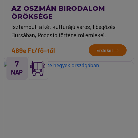
AZ OSZMÁN BIRODALOM
ÖRÖKSÉGE
Isztambul, a két kultúrájú város, libegőzés
Bursában, Rodostó történelmi emlékei.
469e Ft/fő-től
Érdekel
7
NAP