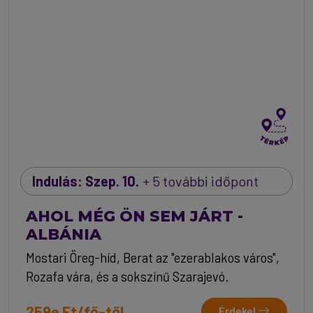
Indulás: Szep. 10.
+ 5 további időpont
AHOL MÉG ÖN SEM JÁRT -
ALBÁNIA
Mostari Öreg-híd, Berat az "ezerablakos város",
Rozafa vára, és a sokszínű Szarajevó.
259e Ft/fő-től
Érdekel