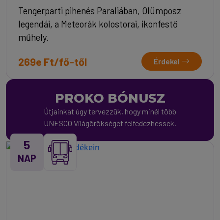
Tengerparti pihenés Paraliában, Olümposz
legendái, a Meteorák kolostorai, ikonfestő
műhely.
269e Ft/fő-től
Érdekel
PROKO BÓNUSZ
Útjainkat úgy tervezzük, hogy minél több
UNESCO Világörökséget felfedezhessek.
5
NAP