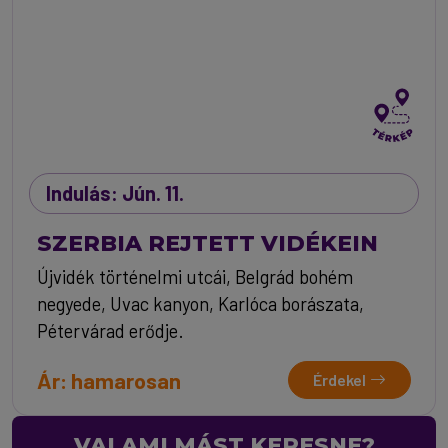
Indulás: Jún. 11.
SZERBIA REJTETT VIDÉKEIN
Újvidék történelmi utcái, Belgrád bohém
negyede, Uvac kanyon, Karlóca borászata,
Pétervárad erődje.
Ár: hamarosan
Érdekel
VALAMI MÁST KERESNE?