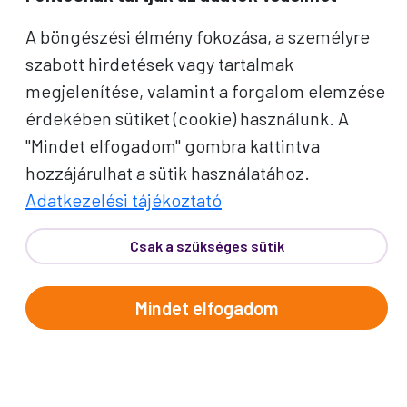
Bővebben
INDULÁS 15 MAGYAR
A böngészési élmény fokozása, a személyre
VÁROSBÓL
szabott hirdetések vagy tartalmak
Élje át a gondtalan utazás örömét
megjelenítése, valamint a forgalom elemzése
kényelmes, vidéki indulással –
érdekében sütiket (cookie) használunk. A
közel az otthonához!
"Mindet elfogadom" gombra kattintva
hozzájárulhat a sütik használatához.
Bővebben
Adatkezelési tájékoztató
6+1 GARANCIÁT
VÁLLALUNK
Csak a szükséges sütik
Biztosítjuk a kényelmes,
biztonságos, tartalmas utazását,
Mindet elfogadom
hogy csak az élményekre kelljen
fókuszálnia!
Bővebben