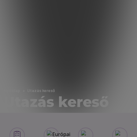
Nyitólap
Utazás kereső
Utazás kereső