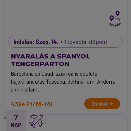
Indulás: Szep. 14.
+ 1 további időpont
NYARALÁS A SPANYOL
TENGERPARTON
Barcelona és Gaudí szürreális épületei,
hajókirándulás Tossába, delfinárium, Andorra,
a miniállam.
439e Ft/fő-től
Érdekel
7
NAP