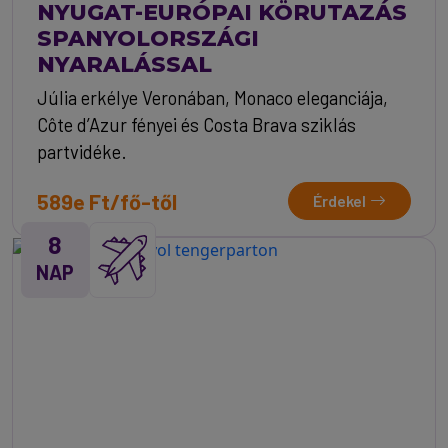
NYUGAT-EURÓPAI KÖRUTAZÁS
SPANYOLORSZÁGI
NYARALÁSSAL
Júlia erkélye Veronában, Monaco eleganciája,
Côte d’Azur fényei és Costa Brava sziklás
partvidéke.
589e Ft/fő-től
Érdekel
8
NAP