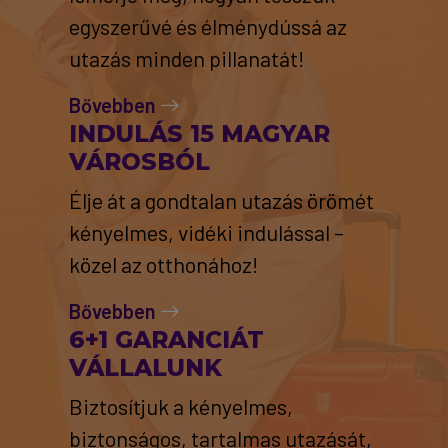
egyszerűvé és élménydússá az
utazás minden pillanatát!
Bővebben
INDULÁS 15 MAGYAR
VÁROSBÓL
Élje át a gondtalan utazás örömét
kényelmes, vidéki indulással –
közel az otthonához!
Bővebben
6+1 GARANCIÁT
VÁLLALUNK
Biztosítjuk a kényelmes,
biztonságos, tartalmas utazását,