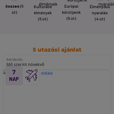
összes
(5
Európai
Kulturális
Élménydús
út)
körútjaink
élmények
nyaralás
(5 út)
(5 út)
(4 út)
5 utazási ajánlat
Rendezés:
7
NAP