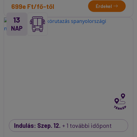
699e Ft/fő-től
Érdekel
13
NAP
Indulás: Szep. 12.
+ 1 további időpont