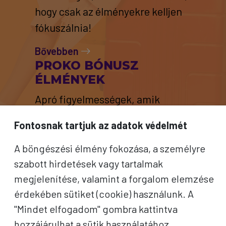
hogy csak az élményekre kelljen
fókuszálnia!
Bővebben
PROKO BÓNUSZ
ÉLMÉNYEK
Apró figyelmességek, amik
különlegessé teszik az utazás
Fontosnak tartjuk az adatok védelmét
minden pillanatát.
A böngészési élmény fokozása, a személyre
Bővebben
szabott hirdetések vagy tartalmak
megjelenítése, valamint a forgalom elemzése
érdekében sütiket (cookie) használunk. A
"Mindet elfogadom" gombra kattintva
hozzájárulhat a sütik használatához.