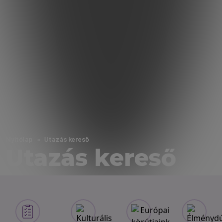
Nyitólap
Utazás kereső
Utazás kereső