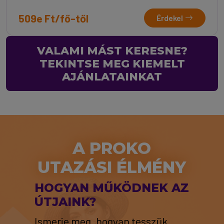
509e Ft/fő-től
Érdekel
VALAMI MÁST KERESNE?
TEKINTSE MEG KIEMELT
AJÁNLATAINKAT
A PROKO
UTAZÁSI ÉLMÉNY
HOGYAN MŰKÖDNEK AZ
ÚTJAINK?
Ismerje meg, hogyan tesszük