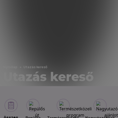
Nyitólap
Utazás kereső
Utazás kereső
összes
Repülős
Természetközeli
Nagyutazóknak