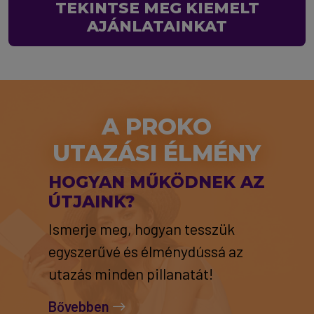
TEKINTSE MEG KIEMELT
AJÁNLATAINKAT
A PROKO
UTAZÁSI ÉLMÉNY
HOGYAN MŰKÖDNEK AZ
ÚTJAINK?
Ismerje meg, hogyan tesszük
egyszerűvé és élménydússá az
utazás minden pillanatát!
Bővebben