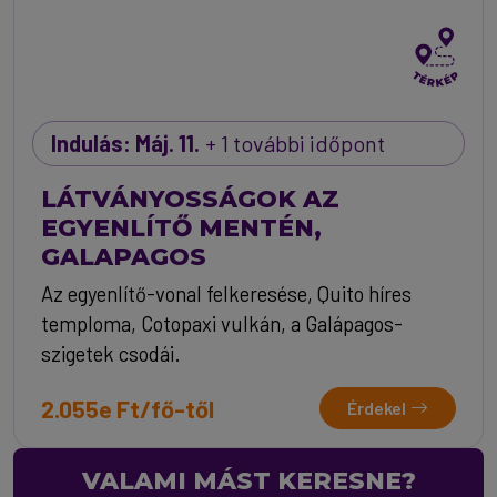
Indulás: Máj. 11.
+ 1 további időpont
LÁTVÁNYOSSÁGOK AZ
EGYENLÍTŐ MENTÉN,
GALAPAGOS
Az egyenlítő-vonal felkeresése, Quito híres
temploma, Cotopaxi vulkán, a Galápagos-
szigetek csodái.
2.055e Ft/fő-től
Érdekel
VALAMI MÁST KERESNE?