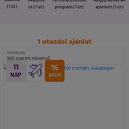
(1 út)
út
(1 út)
program
(1 út)
ajánlott
(1 út)
1 utazási ajánlat
Rendezés:
11
%
NAP
AKCIÓ