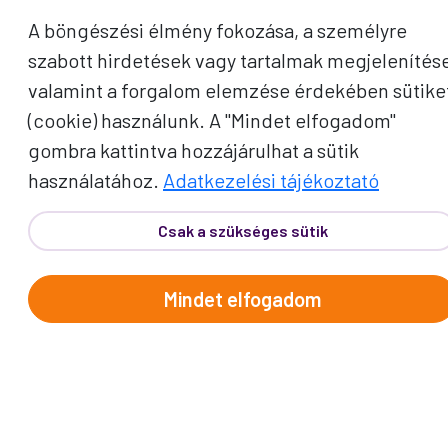
A böngészési élmény fokozása, a személyre
szabott hirdetések vagy tartalmak megjelenítés
valamint a forgalom elemzése érdekében sütike
Telefon:
62/543-385
(Hétfő-Péntek: 9:00-17:00)
(cookie) használunk. A "Mindet elfogadom"
E-mail:
info@prokotravel.hu
gombra kattintva hozzájárulhat a sütik
Főiroda:
6720 Szeged, Feketesas utca 19-21.
használatához.
Adatkezelési tájékoztató
Budapest:
1137, Katona József u. 14.
Makó:
6900, Széchenyi tér 8.
Csak a szükséges sütik
Mindet elfogadom
ÚTICÉLOK
Afrika
Amerika