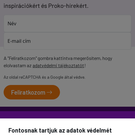
inspirációkért és Proko-hírekért.
Név
E-mail cím
A "Feliratkozom" gombra kattintva megerősítem, hogy
elolvastam az
adatvédelmi tájékoztatót
!
Az oldal reCAPTCHA és a Google által védve.
Feliratkozom
Fontosnak tartjuk az adatok védelmét