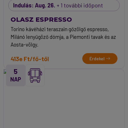
Indulás: Aug. 26.
+ 1 további időpont
OLASZ ESPRESSO
Torino kávéházi teraszain gőzölgő espresso,
Milánó lenyűgöző dómja, a Piemonti tavak és az
Aosta-völgy.
413e Ft/fő-től
Érdekel
5
NAP