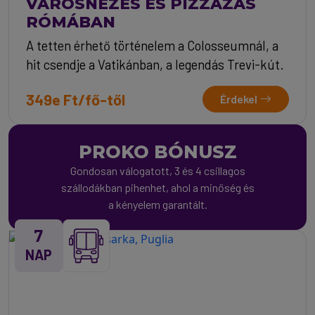
VÁROSNÉZÉS ÉS PIZZÁZÁS
RÓMÁBAN
A tetten érhető történelem a Colosseumnál, a
hit csendje a Vatikánban, a legendás Trevi-kút.
349e Ft/fő-től
Érdekel
PROKO BÓNUSZ
Gondosan válogatott, 3 és 4 csillagos
szállodákban pihenhet, ahol a minőség és
a kényelem garantált.
7
NAP