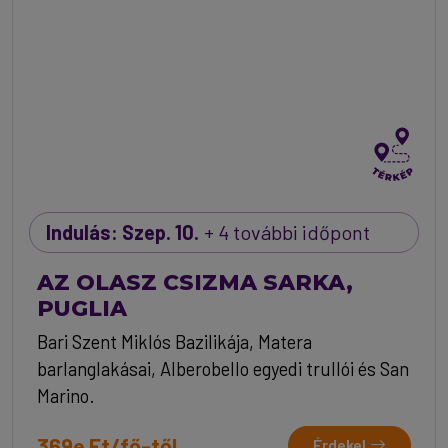
Indulás: Szep. 10.
+ 4 további időpont
AZ OLASZ CSIZMA SARKA,
PUGLIA
Bari Szent Miklós Bazilikája, Matera
barlanglakásai, Alberobello egyedi trullói és San
Marino.
369e Ft/fő-től
Érdekel