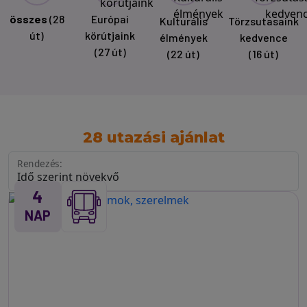
összes
(28
Európai
Kulturális
Törzsutasaink
út)
körútjaink
élmények
kedvence
(27 út)
(22 út)
(16 út)
28 utazási ajánlat
Rendezés:
4
NAP