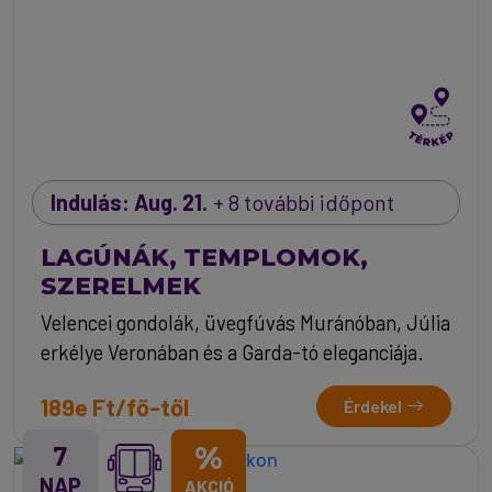
Indulás: Aug. 21.
+ 8 további időpont
LAGÚNÁK, TEMPLOMOK,
SZERELMEK
Velencei gondolák, üvegfúvás Muránóban, Júlia
erkélye Veronában és a Garda-tó eleganciája.
189e Ft/fő-től
Érdekel
7
%
NAP
AKCIÓ