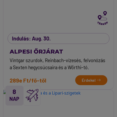
Indulás: Aug. 30.
ALPESI ŐRJÁRAT
Vintgar szurdok, Reinbach-vízesés, felvonózás
a Sexten hegycsúcsaira és a Wörthi-tó.
289e Ft/fő-től
Érdekel
8
NAP