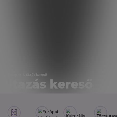
Nyitólap
Utazás kereső
Utazás kereső