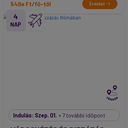
549e Ft/fő-től
Érdekel
4
NAP
Indulás: Szep. 01.
+ 7 további időpont