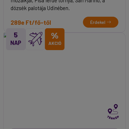
mozaikjai, Pisa ferde tornya, San Marino, a
dózsék palotája Udinében.
289e Ft/fő-től
Érdekel
5
%
NAP
AKCIÓ