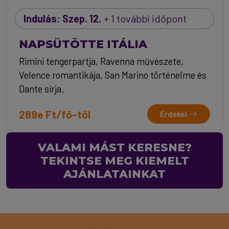
Indulás: Szep. 12.
+ 1 további időpont
NAPSÜTÖTTE ITÁLIA
Rimini tengerpartja, Ravenna művészete,
Velence romantikája, San Marino történelme és
Dante sírja.
289e Ft/fő-től
Érdekel
VALAMI MÁST KERESNE?
TEKINTSE MEG KIEMELT
AJÁNLATAINKAT