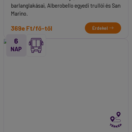
barlanglakásai, Alberobello egyedi trullói és San
Marino.
369e Ft/fő-től
Érdekel
6
NAP