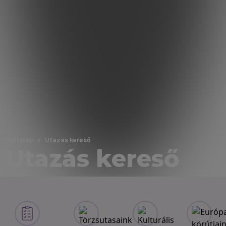
Nyitólap
Utazás kereső
Utazás kereső