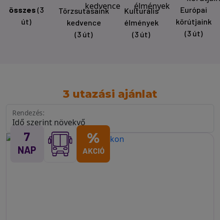
összes
(3
Európai
Törzsutasaink
Kulturális
út)
körútjaink
kedvence
élmények
(3 út)
(3 út)
(3 út)
3 utazási ajánlat
Rendezés:
7
%
NAP
AKCIÓ