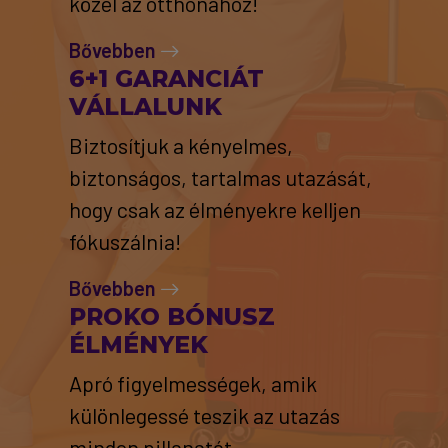
közel az otthonához!
Bővebben
6+1 GARANCIÁT
VÁLLALUNK
Biztosítjuk a kényelmes,
biztonságos, tartalmas utazását,
hogy csak az élményekre kelljen
fókuszálnia!
Bővebben
PROKO BÓNUSZ
ÉLMÉNYEK
Apró figyelmességek, amik
különlegessé teszik az utazás
minden pillanatát.