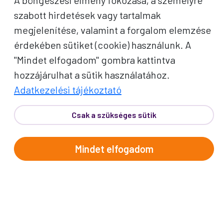
A böngészési élmény fokozása, a személyre
szabott hirdetések vagy tartalmak
megjelenítése, valamint a forgalom elemzése
érdekében sütiket (cookie) használunk. A
"Mindet elfogadom" gombra kattintva
hozzájárulhat a sütik használatához.
PROKO HÍRLEVÉL
Adatkezelési tájékoztató
A jó utak híre gyorsan terjed – de a legjobb, ha
Csak a szükséges sütik
közvetlenül Önhöz érkezik. Iratkozzon fel
kedvezményes utazási ajánlatokért,
Mindet elfogadom
inspirációkért és Proko-hírekért.
Név
E-mail cím