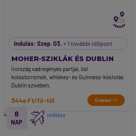
Indulás: Szep. 03.
+ 1 további időpont
MOHER-SZIKLÁK ÉS DUBLIN
Írország vadregényes partjai, ősi
kolostorromok, whiskey- és Guinness-kóstolás
Dublin szívében.
344e Ft/fő-től
Érdekel
8
NAP