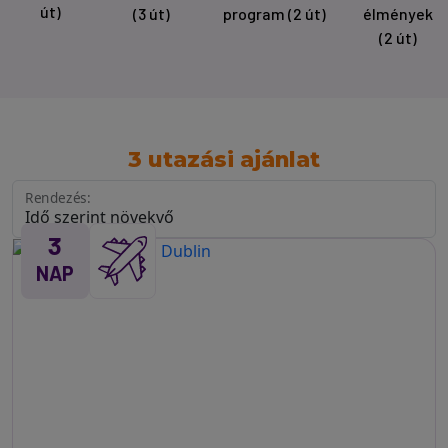
út)
(3 út)
program
(2 út)
élmények
(2 út)
3 utazási ajánlat
Rendezés:
3
NAP