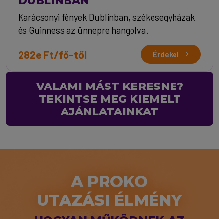
DUBLINBAN
Karácsonyi fények Dublinban, székesegyházak
és Guinness az ünnepre hangolva.
282e Ft/fő-től
Érdekel
VALAMI MÁST KERESNE?
TEKINTSE MEG KIEMELT
AJÁNLATAINKAT
A PROKO
UTAZÁSI ÉLMÉNY