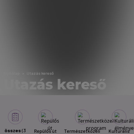
Nyitólap
Utazás kereső
Utazás kereső
összes
(3
Repülős út
Természetközeli
Kulturális