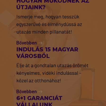
HOGYAN MŰKÖDNEK AZ
ÚTJAINK?
Ismerje meg, hogyan tesszük
egyszerűvé és élménydússá az
utazás minden pillanatát!
Bővebben
INDULÁS 15 MAGYAR
VÁROSBÓL
Élje át a gondtalan utazás örömét
kényelmes, vidéki indulással –
közel az otthonához!
Bővebben
6+1 GARANCIÁT
VÁLLALUNK