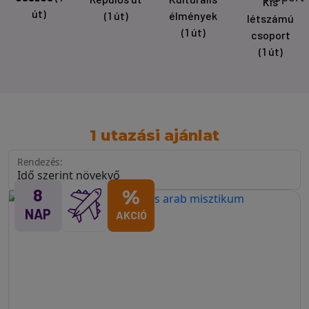
Kis
út)
(1 út)
élmények
létszámú
(1 út)
csoport
(1 út)
1 utazási ajánlat
Rendezés:
8
%
NAP
AKCIÓ