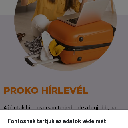
PROKO HÍRLEVÉL
A jó utak híre gyorsan terjed – de a legjobb, ha
közvetlenül Önhöz érkezik. Iratkozzon fel
Fontosnak tartjuk az adatok védelmét
kedvezményes utazási ajánlatokért,