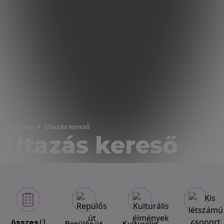
Nyitólap
Utazás kereső
Utazás kereső
összes
(1
Repülős út
Kulturális