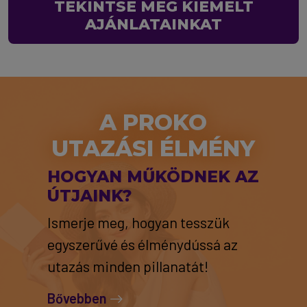
TEKINTSE MEG KIEMELT
AJÁNLATAINKAT
A PROKO
UTAZÁSI ÉLMÉNY
HOGYAN MŰKÖDNEK AZ
ÚTJAINK?
Ismerje meg, hogyan tesszük
egyszerűvé és élménydússá az
utazás minden pillanatát!
Bővebben