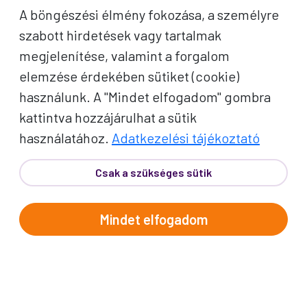
inspirációkért és Proko-hírekért.
A böngészési élmény fokozása, a személyre
szabott hirdetések vagy tartalmak
Név
megjelenítése, valamint a forgalom
elemzése érdekében sütiket (cookie)
E-mail cím
használunk. A "Mindet elfogadom" gombra
kattintva hozzájárulhat a sütik
A "Feliratkozom" gombra kattintva megerősítem, hogy
használatához.
Adatkezelési tájékoztató
elolvastam az
adatvédelmi tájékoztatót
!
Csak a szükséges sütik
Az oldal reCAPTCHA és a Google által védve.
Feliratkozom
Mindet elfogadom