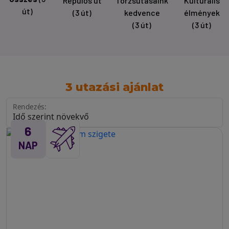
Repülős út
Törzsutasaink
Kulturális
út)
(3 út)
kedvence
élmények
(3 út)
(3 út)
3 utazási ajánlat
Rendezés:
6
NAP