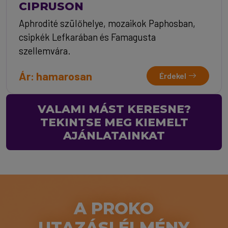
CIPRUSON
Aphrodité szülőhelye, mozaikok Paphosban,
csipkék Lefkarában és Famagusta
szellemvára.
Ár: hamarosan
Érdekel
VALAMI MÁST KERESNE?
TEKINTSE MEG KIEMELT
AJÁNLATAINKAT
A PROKO
UTAZÁSI ÉLMÉNY