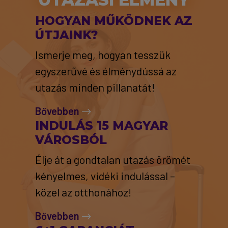
HOGYAN MŰKÖDNEK AZ
ÚTJAINK?
Ismerje meg, hogyan tesszük
egyszerűvé és élménydússá az
utazás minden pillanatát!
Bővebben
INDULÁS 15 MAGYAR
VÁROSBÓL
Élje át a gondtalan utazás örömét
kényelmes, vidéki indulással –
közel az otthonához!
Bővebben