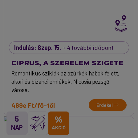
Indulás: Szep. 15.
+ 4 további időpont
CIPRUS, A SZERELEM SZIGETE
Romantikus sziklák az azúrkék habok felett,
ókori és bizánci emlékek, Nicosia pezsgő
városa.
469e Ft/fő-től
Érdekel
5
%
NAP
AKCIÓ