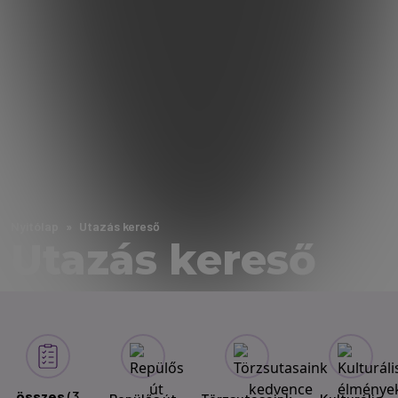
Nyitólap
Utazás kereső
Utazás kereső
összes
(3