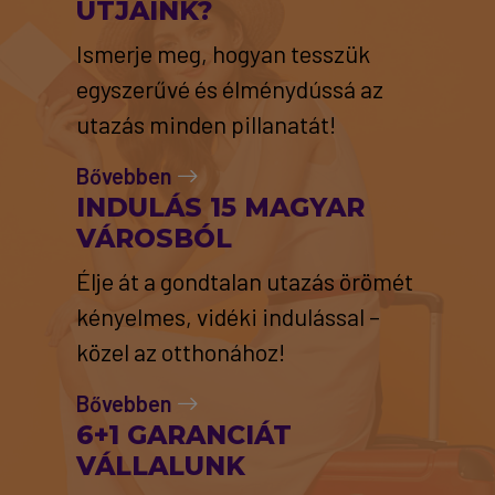
ÚTJAINK?
Ismerje meg, hogyan tesszük
egyszerűvé és élménydússá az
utazás minden pillanatát!
Bővebben
INDULÁS 15 MAGYAR
VÁROSBÓL
Élje át a gondtalan utazás örömét
kényelmes, vidéki indulással –
közel az otthonához!
Bővebben
6+1 GARANCIÁT
VÁLLALUNK