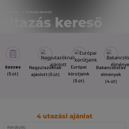
Nyitólap
Utazás kereső
Utazás kereső
összes
Európai
Nagyutazóknak
Bakancslistás
(5 út)
körútjaink
ajánlott
(5 út)
élmények
(5 út)
(4 út)
4 utazási ajánlat
Rendezés: