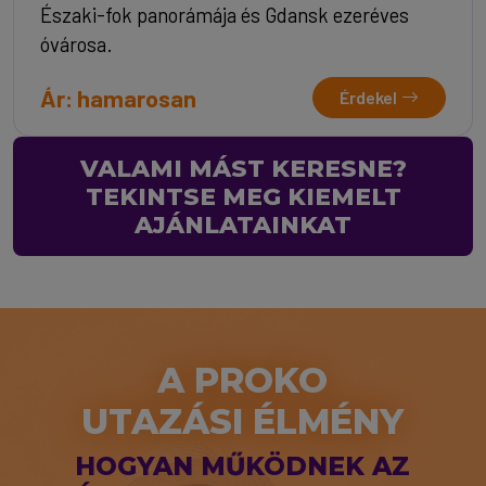
Északi-fok panorámája és Gdansk ezeréves
óvárosa.
Ár: hamarosan
Érdekel
VALAMI MÁST KERESNE?
TEKINTSE MEG KIEMELT
AJÁNLATAINKAT
A PROKO
UTAZÁSI ÉLMÉNY
HOGYAN MŰKÖDNEK AZ