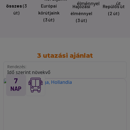
összes
(3
Európai
Hajózási
Repülős út
út)
körútjaink
élménnyel
(2 út)
(3 út)
(3 út)
3 utazási ajánlat
Rendezés:
7
NAP