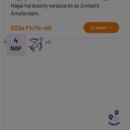
Hágai karácsony varázsa és az ünneplő
Amsterdam.
222e Ft/fő-től
Érdekel
4
NAP