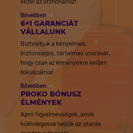
közel az otthonához!
Bővebben
6+1 GARANCIÁT
VÁLLALUNK
Biztosítjuk a kényelmes,
biztonságos, tartalmas utazását,
hogy csak az élményekre kelljen
fókuszálnia!
Bővebben
PROKO BÓNUSZ
ÉLMÉNYEK
Apró figyelmességek, amik
különlegessé teszik az utazás
minden pillanatát.