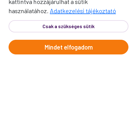
kattintva hozzájárulhat a sütik
használatához.
Adatkezelési tájékoztató
Csak a szükséges sütik
Mindet elfogadom
PROKO HÍRLEVÉL
A jó utak híre gyorsan terjed – de a legjobb, ha
közvetlenül Önhöz érkezik. Iratkozzon fel
kedvezményes utazási ajánlatokért,
inspirációkért és Proko-hírekért.
Név
E-mail cím