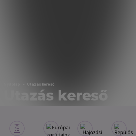
Nyitólap
Utazás kereső
Utazás kereső