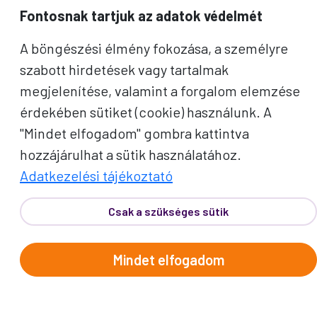
Fontosnak tartjuk az adatok védelmét
E-mail cím
A böngészési élmény fokozása, a személyre
szabott hirdetések vagy tartalmak
A "Feliratkozom" gombra kattintva megerősítem, hogy
elolvastam az
adatvédelmi tájékoztatót
!
megjelenítése, valamint a forgalom elemzése
érdekében sütiket (cookie) használunk. A
Az oldal reCAPTCHA és a Google által védve.
"Mindet elfogadom" gombra kattintva
Feliratkozom
hozzájárulhat a sütik használatához.
Adatkezelési tájékoztató
Csak a szükséges sütik
Mindet elfogadom