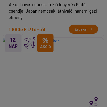
A Fuji havas csúcsa, Tokió fényei és Kiotó
csendje. Japán nemcsak látnivaló, hanem igazi
élmény.
1.960e Ft/fő-től
Érdekel
12
%
NAP
AKCIÓ