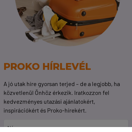
PROKO HÍRLEVÉL
A jó utak híre gyorsan terjed – de a legjobb, ha
közvetlenül Önhöz érkezik. Iratkozzon fel
kedvezményes utazási ajánlatokért,
inspirációkért és Proko-hírekért.
Név