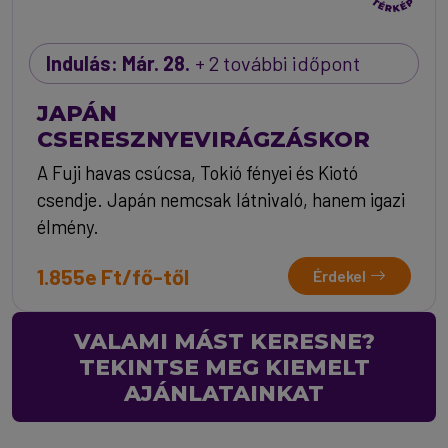
Indulás: Már. 28.
+ 2 további időpont
JAPÁN
CSERESZNYEVIRÁGZÁSKOR
A Fuji havas csúcsa, Tokió fényei és Kiotó
csendje. Japán nemcsak látnivaló, hanem igazi
élmény.
1.855e Ft/fő-től
Érdekel
VALAMI MÁST KERESNE?
TEKINTSE MEG KIEMELT
AJÁNLATAINKAT