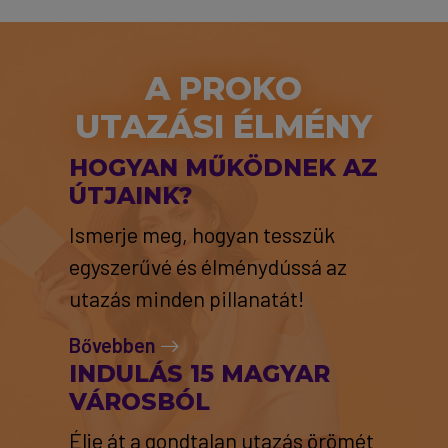
A PROKO
UTAZÁSI ÉLMÉNY
HOGYAN MŰKÖDNEK AZ
ÚTJAINK?
Ismerje meg, hogyan tesszük
egyszerűvé és élménydússá az
utazás minden pillanatát!
Bővebben
INDULÁS 15 MAGYAR
VÁROSBÓL
Élje át a gondtalan utazás örömét