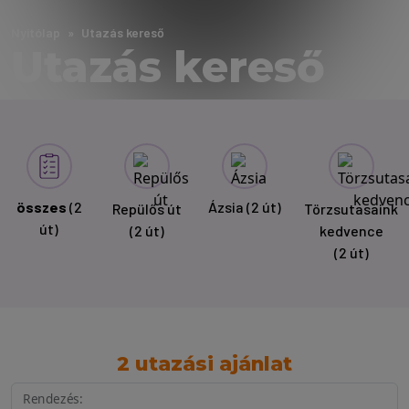
Nyitólap
Utazás kereső
Utazás kereső
összes
(2
Ázsia
(2 út)
Repülős út
Törzsutasaink
út)
(2 út)
kedvence
(2 út)
2 utazási ajánlat
Rendezés: