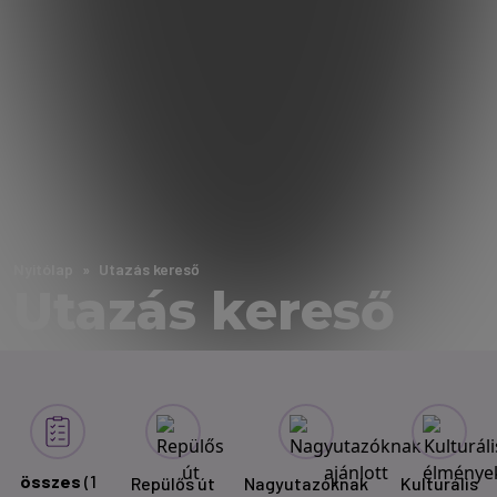
Nyitólap
Utazás kereső
Utazás kereső
összes
(1
Repülős út
Nagyutazóknak
Kulturális