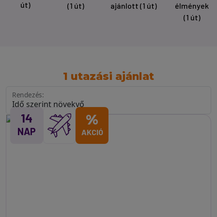
út)
(1 út)
ajánlott
(1 út)
élmények
(1 út)
1 utazási ajánlat
Rendezés:
14
%
NAP
AKCIÓ