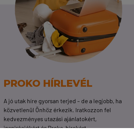
PROKO HÍRLEVÉL
A jó utak híre gyorsan terjed – de a legjobb, ha
közvetlenül Önhöz érkezik. Iratkozzon fel
kedvezményes utazási ajánlatokért,
inspirációkért és Proko-hírekért.