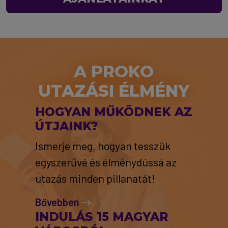
A PROKO
UTAZÁSI ÉLMÉNY
HOGYAN MŰKÖDNEK AZ
ÚTJAINK?
Ismerje meg, hogyan tesszük
egyszerűvé és élménydússá az
utazás minden pillanatát!
Bővebben
INDULÁS 15 MAGYAR