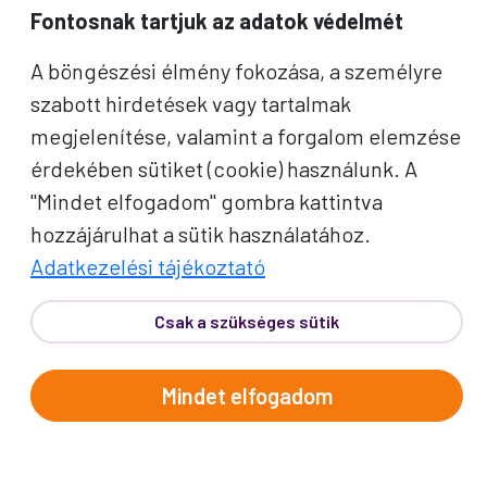
Fontosnak tartjuk az adatok védelmét
Név
A böngészési élmény fokozása, a személyre
szabott hirdetések vagy tartalmak
E-mail cím
megjelenítése, valamint a forgalom elemzése
érdekében sütiket (cookie) használunk. A
A "Feliratkozom" gombra kattintva megerősítem, hogy
elolvastam az
adatvédelmi tájékoztatót
!
"Mindet elfogadom" gombra kattintva
hozzájárulhat a sütik használatához.
Az oldal reCAPTCHA és a Google által védve.
Adatkezelési tájékoztató
Feliratkozom
Csak a szükséges sütik
Mindet elfogadom