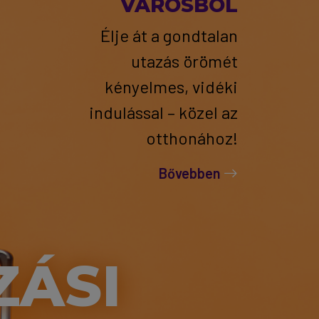
VÁROSBÓL
Élje át a gondtalan
utazás örömét
kényelmes, vidéki
indulással – közel az
otthonához!
Bővebben
ZÁSI