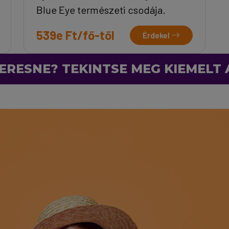
Blue Eye természeti csodája.
539e Ft/fő-től
Érdekel
ERESNE? TEKINTSE MEG KIEMELT