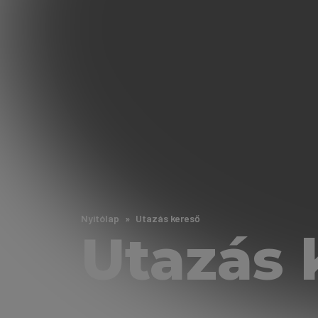
Nyitólap
Utazás kereső
Utazás 