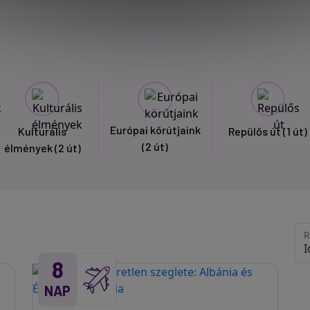
Európai körútjaink
Kulturális
Repülős út
(1 út)
(2 út)
élmények
(2 út)
R
8
NAP