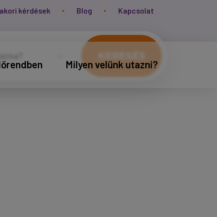
akori kérdések
Blog
Kapcsolat
KERESÉS
időrendben
Milyen velünk utazni?