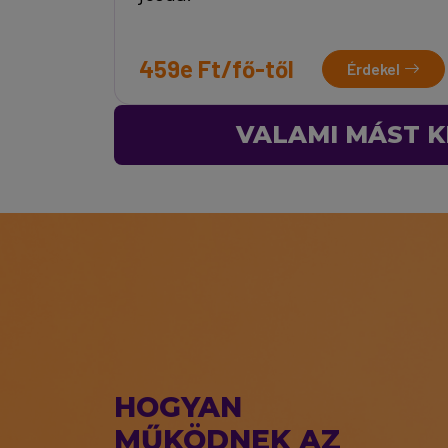
459e Ft/fő-től
Érdekel
VALAMI MÁST K
HOGYAN
MŰKÖDNEK AZ