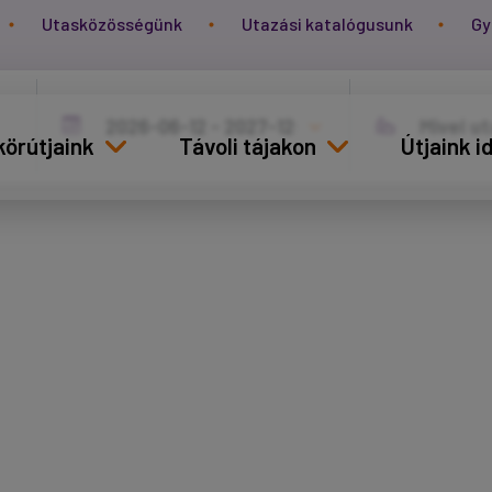
Utasközösségünk
Utazási katalógusunk
Gy
körútjaink
Távoli tájakon
Útjaink 