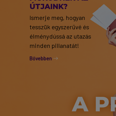
ÚTJAINK?
Ismerje meg, hogyan
tesszük egyszerűvé és
élménydússá az utazás
minden pillanatát!
Bővebben
A P