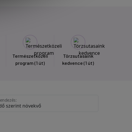
Természetközeli
Törzsutasaink
program
(1 út)
kedvence
(1 út)
endezés: