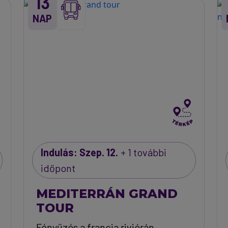
13
NAP
Indulás: Szep. 12.
+ 1 további
időpont
MEDITERRÁN GRAND
TOUR
Fényűzés a francia riviérán,