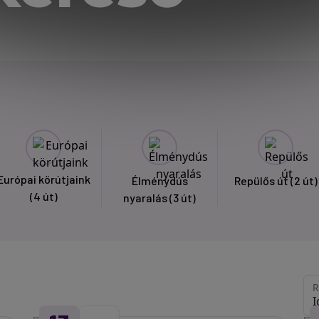
Európai körútjaink
Élménydús
Repülős út
(2 út)
(4 út)
nyaralás
(3 út)
R