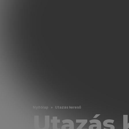
Nyitólap
Utazás kereső
Utazás 