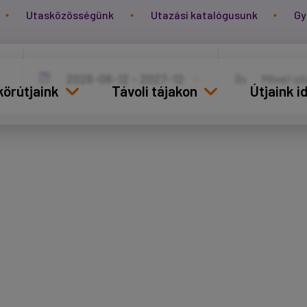
Utasközösségünk
Utazási katalógusunk
Gy
körútjaink
Távoli tájakon
Útjaink 