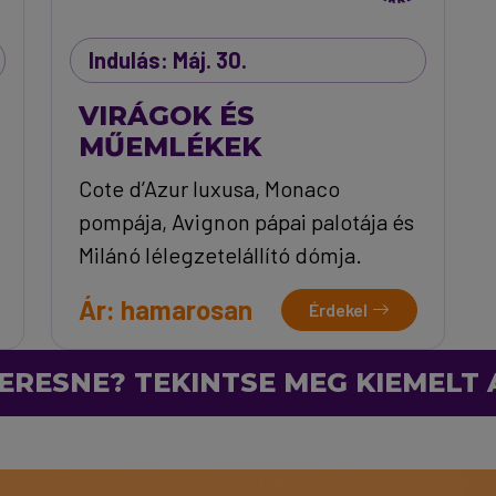
Indulás: Máj. 30.
VIRÁGOK ÉS
MŰEMLÉKEK
Cote d’Azur luxusa, Monaco
pompája, Avignon pápai palotája és
Milánó lélegzetelállító dómja.
Ár: hamarosan
Érdekel
ERESNE? TEKINTSE MEG KIEMELT