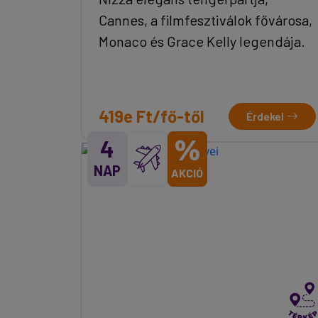
Cannes, a filmfesztiválok fővárosa,
Monaco és Grace Kelly legendája.
419e Ft/fő-től
Érdekel
%
4
NAP
AKCIÓ