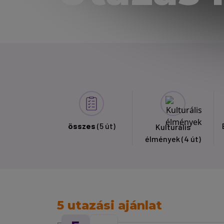
összes
(5 út)
Kulturális
élmények
(4 út)
5 utazási ajánlat