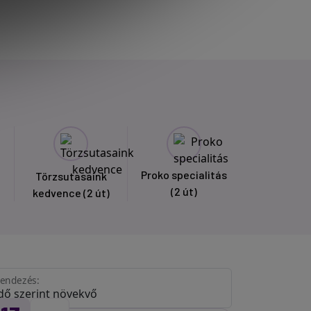
Proko specialitás
Törzsutasaink
(2 út)
kedvence
(2 út)
endezés: