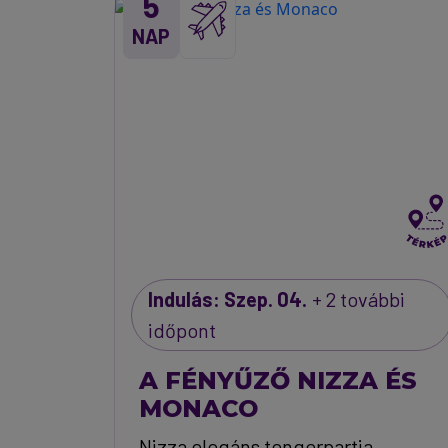
5
NAP
Indulás: Szep. 04.
+ 2 további
időpont
A FÉNYŰZŐ NIZZA ÉS
MONACO
Nizza elegáns tengerpartja,