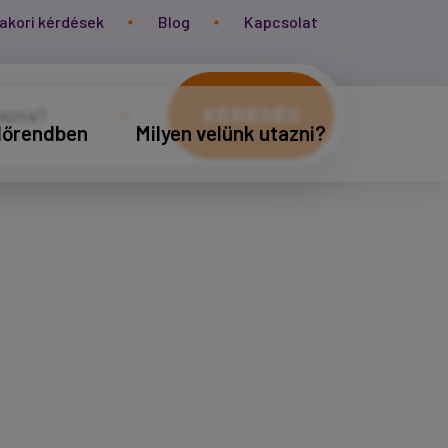
akori kérdések
Blog
Kapcsolat
KERESÉS
időrendben
Milyen velünk utazni?