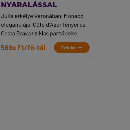
NYARALÁSSAL
Júlia erkélye Veronában, Monaco
eleganciája, Côte d’Azur fényei és
Costa Brava sziklás partvidéke.
589e Ft/fő-től
Érdekel