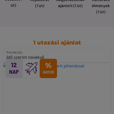
út)
(1 út)
ajánlott
(1 út)
élmények
(1 út)
1 utazási ajánlat
Rendezés:
12
%
NAP
AKCIÓ