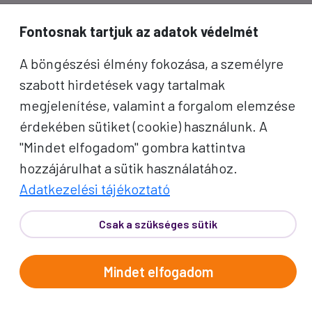
inspirációkért és Proko-hírekért.
Fontosnak tartjuk az adatok védelmét
Név
A böngészési élmény fokozása, a személyre
szabott hirdetések vagy tartalmak
E-mail cím
megjelenítése, valamint a forgalom elemzése
érdekében sütiket (cookie) használunk. A
A "Feliratkozom" gombra kattintva megerősítem, hogy
"Mindet elfogadom" gombra kattintva
elolvastam az
adatvédelmi tájékoztatót
!
hozzájárulhat a sütik használatához.
Az oldal reCAPTCHA és a Google által védve.
Adatkezelési tájékoztató
Feliratkozom
Csak a szükséges sütik
Mindet elfogadom