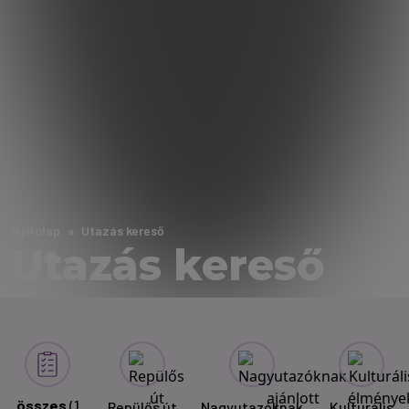
Nyitólap
Utazás kereső
Utazás kereső
összes
(1
Repülős út
Nagyutazóknak
Kulturális