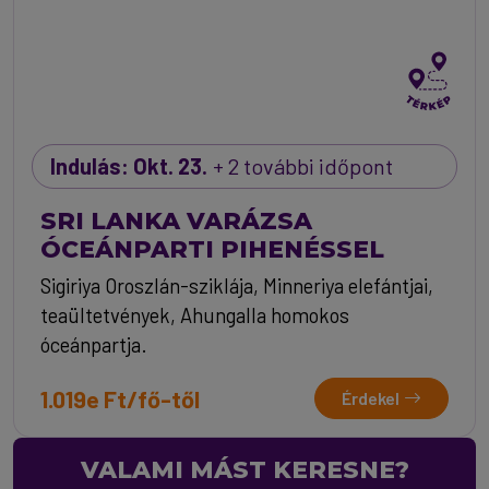
Indulás: Okt. 23.
+ 2 további időpont
SRI LANKA VARÁZSA
ÓCEÁNPARTI PIHENÉSSEL
Sigiriya Oroszlán-sziklája, Minneriya elefántjai,
teaültetvények, Ahungalla homokos
óceánpartja.
1.019e Ft/fő-től
Érdekel
VALAMI MÁST KERESNE?