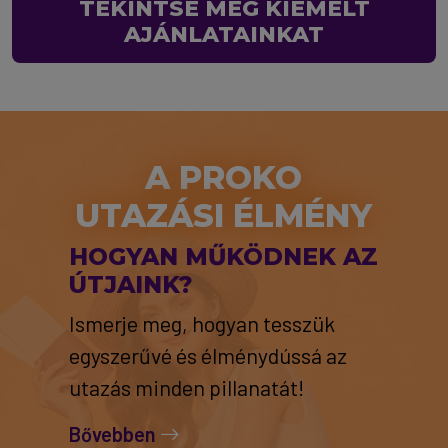
TEKINTSE MEG KIEMELT
AJÁNLATAINKAT
A PROKO
UTAZÁSI ÉLMÉNY
HOGYAN MŰKÖDNEK AZ
ÚTJAINK?
Ismerje meg, hogyan tesszük
egyszerűvé és élménydússá az
utazás minden pillanatát!
Bővebben