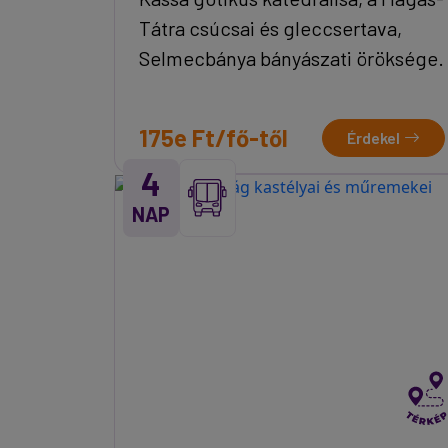
Tátra csúcsai és gleccsertava,
Selmecbánya bányászati öröksége.
175e Ft/fő-től
Érdekel
4
NAP