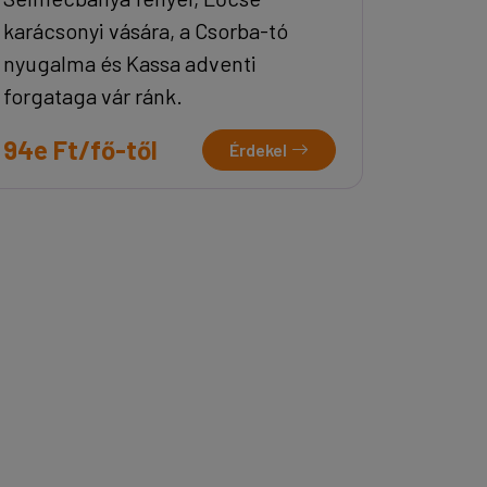
karácsonyi vására, a Csorba-tó
nyugalma és Kassa adventi
forgataga vár ránk.
94e Ft/fő-től
Érdekel