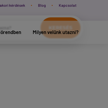
akori kérdések
Blog
Kapcsolat
KERESÉS
időrendben
Milyen velünk utazni?