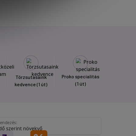
Proko specialitás
Törzsutasaink
(1 út)
kedvence
(1 út)
endezés: