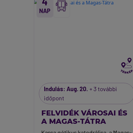
4
NAP
Indulás: Aug. 20.
+ 3 további
időpont
FELVIDÉK VÁROSAI ÉS
A MAGAS-TÁTRA
Kassa gótikus katedrálisa, a Magas-