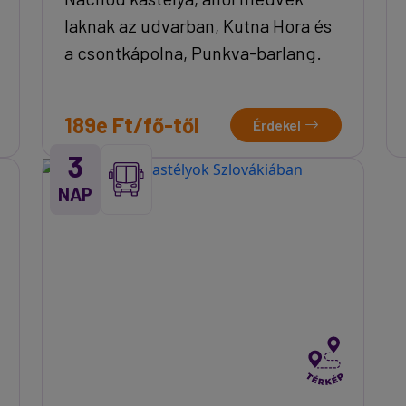
laknak az udvarban, Kutna Hora és
a csontkápolna, Punkva-barlang.
189e Ft/fő-től
Érdekel
3
NAP