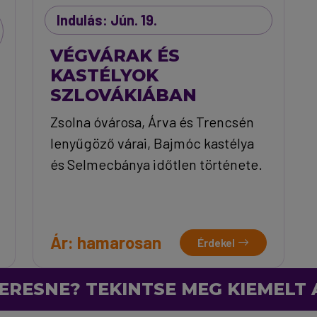
Indulás: Jún. 19.
VÉGVÁRAK ÉS
KASTÉLYOK
SZLOVÁKIÁBAN
Zsolna óvárosa, Árva és Trencsén
lenyűgöző várai, Bajmóc kastélya
és Selmecbánya időtlen története.
Ár: hamarosan
Érdekel
ERESNE? TEKINTSE MEG KIEMELT