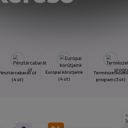
Európai körútjaink
Pénztárcabarát út
Természetközeli
(4 út)
(4 út)
program
(3 út)
R