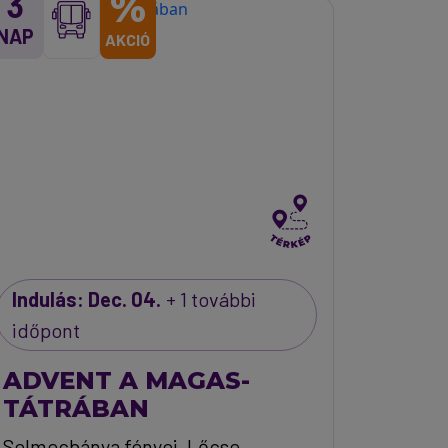
%
3
NAP
AKCIÓ
Indulás: Dec. 04.
+ 1 további
időpont
ADVENT A MAGAS-
TÁTRÁBAN
Selmecbánya fényei, Lőcse