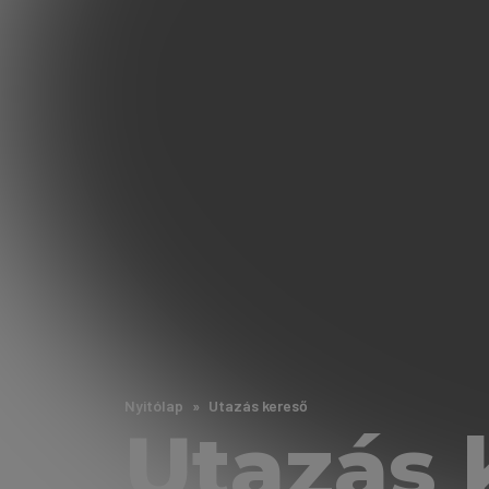
Nyitólap
Utazás kereső
Utazás 