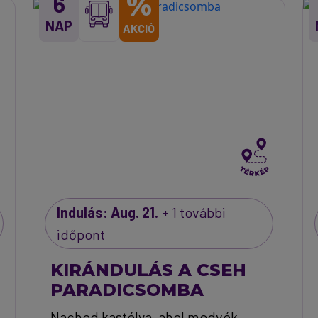
%
6
NAP
AKCIÓ
Indulás: Aug. 21.
+ 1 további
időpont
KIRÁNDULÁS A CSEH
PARADICSOMBA
Nachod kastélya, ahol medvék