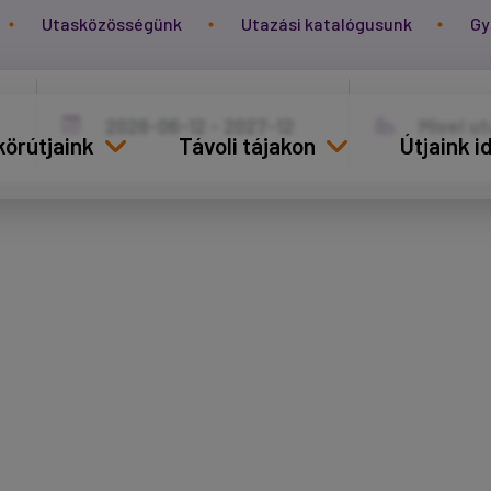
Utasközösségünk
Utazási katalógusunk
Gy
körútjaink
Távoli tájakon
Útjaink 