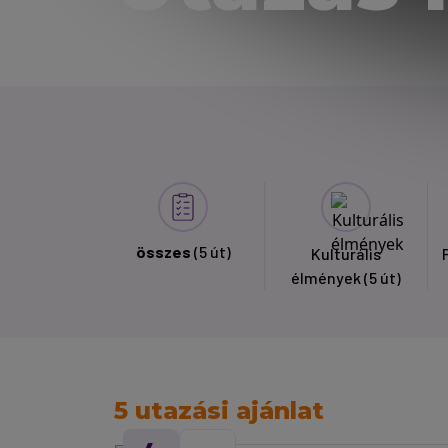
összes
(5 út)
Kulturális
élmények
(5 út)
5 utazási ajánlat