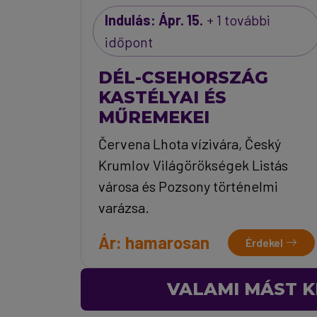
Indulás: Ápr. 15.
+ 1 további
időpont
DÉL-CSEHORSZÁG
KASTÉLYAI ÉS
MŰREMEKEI
Červena Lhota vízivára, Český
Krumlov Világörökségek Listás
városa és Pozsony történelmi
varázsa.
Ár: hamarosan
Érdekel
VALAMI MÁST K