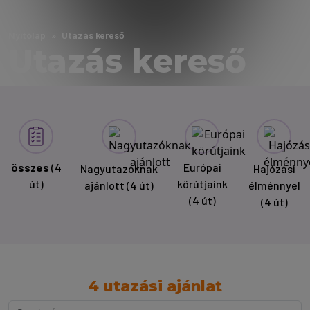
Nyitólap
Utazás kereső
Utazás kereső
összes
(4
Európai
Nagyutazóknak
Hajózási
út)
körútjaink
ajánlott
(4 út)
élménnyel
(4 út)
(4 út)
4 utazási ajánlat