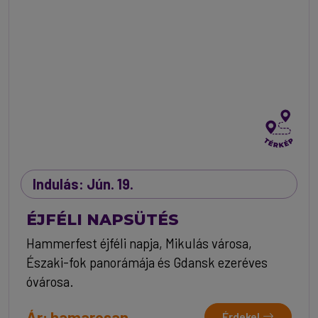
Indulás: Jún. 19.
ÉJFÉLI NAPSÜTÉS
Hammerfest éjféli napja, Mikulás városa,
Északi-fok panorámája és Gdansk ezeréves
óvárosa.
Ár: hamarosan
Érdekel