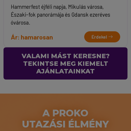
Hammerfest éjféli napja, Mikulás városa,
Északi-fok panorámája és Gdansk ezeréves
óvárosa.
Ár: hamarosan
Érdekel
VALAMI MÁST KERESNE?
TEKINTSE MEG KIEMELT
AJÁNLATAINKAT
A PROKO
UTAZÁSI ÉLMÉNY