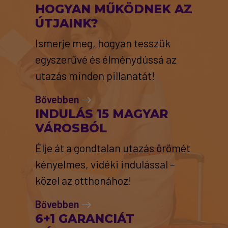
HOGYAN MŰKÖDNEK AZ
ÚTJAINK?
Ismerje meg, hogyan tesszük
egyszerűvé és élménydússá az
utazás minden pillanatát!
Bővebben
INDULÁS 15 MAGYAR
VÁROSBÓL
Élje át a gondtalan utazás örömét
kényelmes, vidéki indulással –
közel az otthonához!
Bővebben
6+1 GARANCIÁT