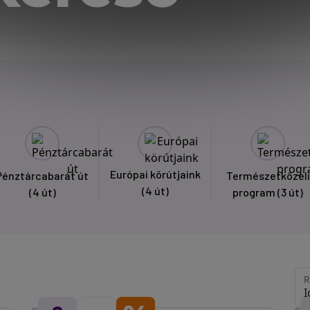
Európai körútjaink
Pénztárcabarát út
Természetközeli
(4 út)
(4 út)
program
(3 út)
R