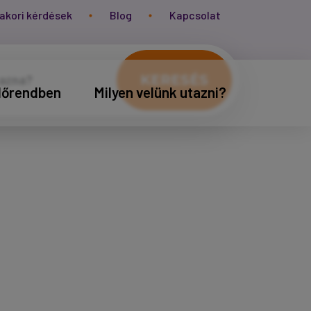
akori kérdések
Blog
Kapcsolat
KERESÉS
időrendben
Milyen velünk utazni?