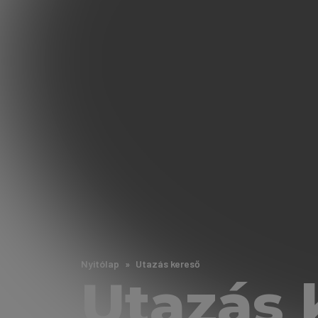
Nyitólap
Utazás kereső
Utazás 