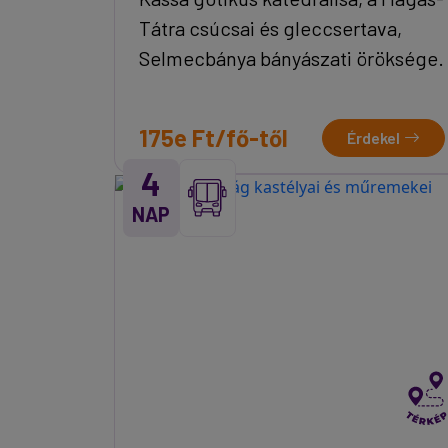
Tátra csúcsai és gleccsertava,
Selmecbánya bányászati öröksége.
175e Ft/fő-től
Érdekel
4
NAP