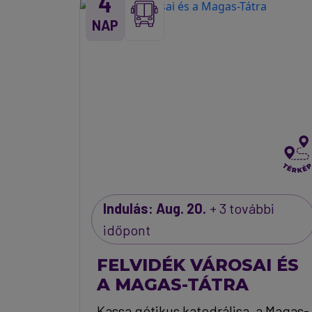
4
NAP
Indulás: Aug. 20.
+ 3 további
időpont
FELVIDÉK VÁROSAI ÉS
A MAGAS-TÁTRA
Kassa gótikus katedrálisa, a Magas-