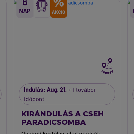
%
6
NAP
AKCIÓ
Indulás: Aug. 21.
+ 1 további
időpont
KIRÁNDULÁS A CSEH
PARADICSOMBA
Nachod kastélya, ahol medvék