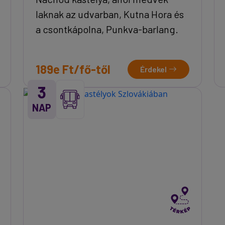
laknak az udvarban, Kutna Hora és
a csontkápolna, Punkva-barlang.
189e Ft/fő-től
Érdekel
3
NAP