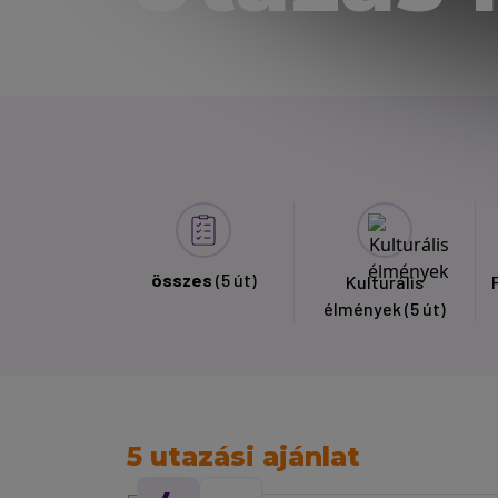
összes
(5 út)
Kulturális
élmények
(5 út)
5 utazási ajánlat