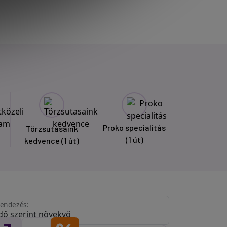
Proko specialitás
Törzsutasaink
(1 út)
kedvence
(1 út)
endezés: