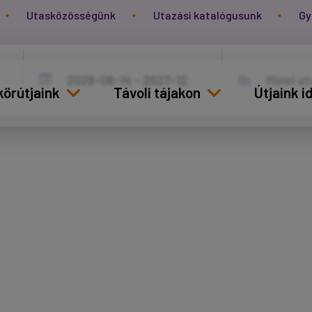
Utasközösségünk
Utazási katalógusunk
Gy
körútjaink
Távoli tájakon
Útjaink 