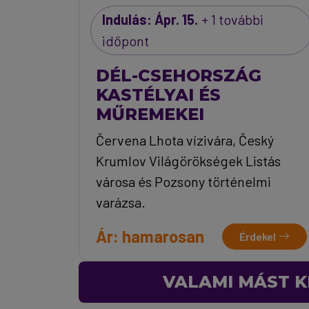
Indulás: Ápr. 15.
+ 1 további
időpont
DÉL-CSEHORSZÁG
KASTÉLYAI ÉS
MŰREMEKEI
Červena Lhota vízivára, Český
Krumlov Világörökségek Listás
városa és Pozsony történelmi
varázsa.
Ár: hamarosan
Érdekel
VALAMI MÁST K