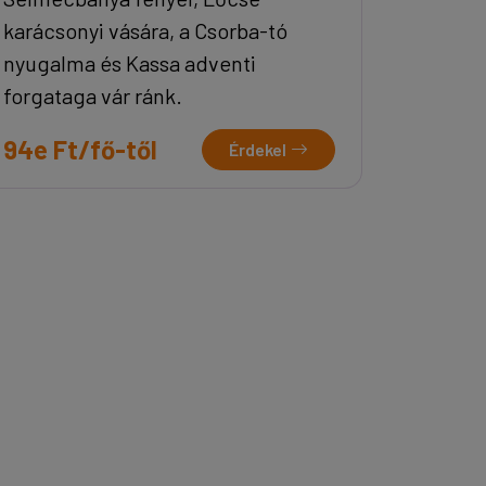
karácsonyi vására, a Csorba-tó
nyugalma és Kassa adventi
forgataga vár ránk.
94e Ft/fő-től
Érdekel