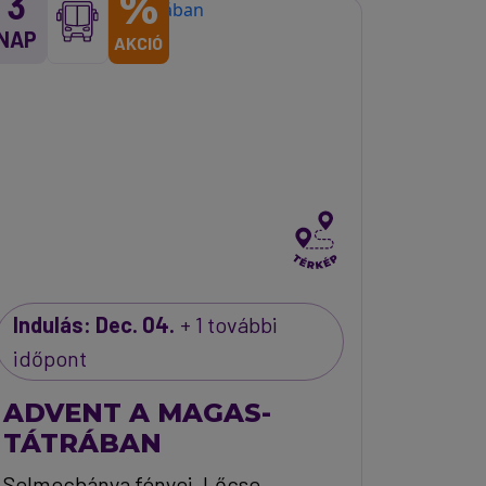
%
3
NAP
AKCIÓ
Indulás: Dec. 04.
+ 1 további
időpont
ADVENT A MAGAS-
TÁTRÁBAN
Selmecbánya fényei, Lőcse