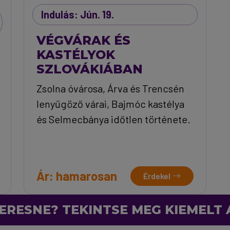
Indulás: Jún. 19.
VÉGVÁRAK ÉS
KASTÉLYOK
SZLOVÁKIÁBAN
Zsolna óvárosa, Árva és Trencsén
lenyűgöző várai, Bajmóc kastélya
és Selmecbánya időtlen története.
Ár: hamarosan
Érdekel
ERESNE? TEKINTSE MEG KIEMELT