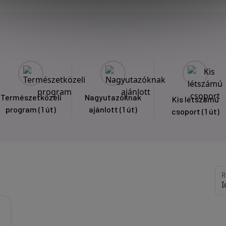
Természetközeli
Nagyutazóknak
Kis létszámú
program
(1 út)
ajánlott
(1 út)
csoport
(1 út)
R