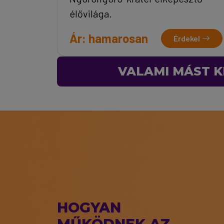
élővilága.
Ár: hamarosan
Érdekel
VALAMI MÁST K
HOGYAN