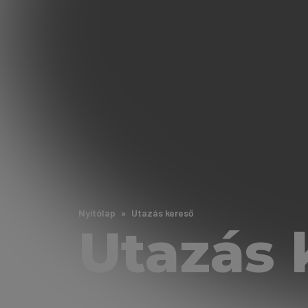
Nyitólap
Utazás kereső
Utazás 