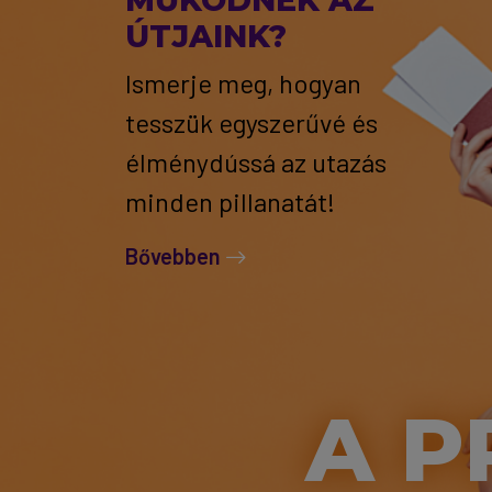
MŰKÖDNEK AZ
ÚTJAINK?
Ismerje meg, hogyan
tesszük egyszerűvé és
élménydússá az utazás
minden pillanatát!
Bővebben
A P