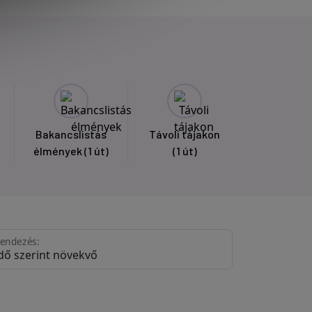
Bakancslistás
Távoli tájakon
élmények
(1 út)
(1 út)
endezés: