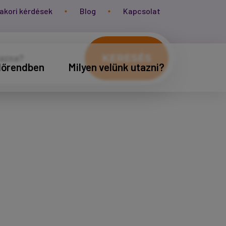
akori kérdések
Blog
Kapcsolat
KERESÉS
időrendben
Milyen velünk utazni?