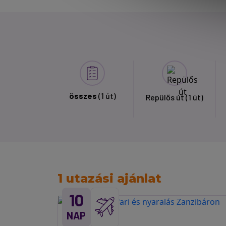
összes
(1 út)
Repülős út
(1 út)
1 utazási ajánlat
10
NAP