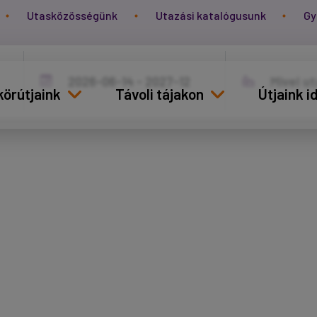
Utasközösségünk
Utazási katalógusunk
Gy
körútjaink
Távoli tájakon
Útjaink 