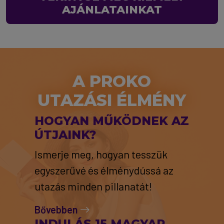
AJÁNLATAINKAT
A PROKO
UTAZÁSI ÉLMÉNY
HOGYAN MŰKÖDNEK AZ
ÚTJAINK?
Ismerje meg, hogyan tesszük
egyszerűvé és élménydússá az
utazás minden pillanatát!
Bővebben
INDULÁS 15 MAGYAR