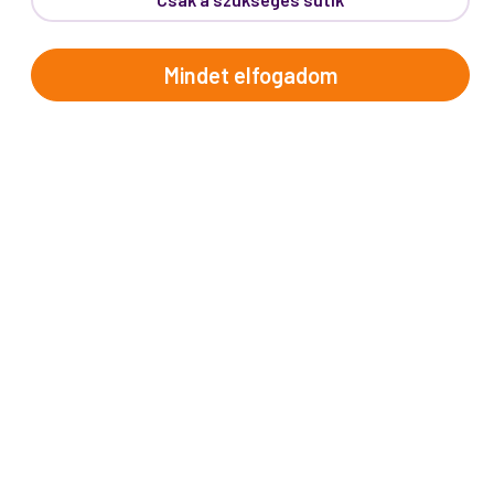
inspirációkért és Proko-hírekért.
Név
Mindet elfogadom
E-mail cím
A "Feliratkozom" gombra kattintva megerősítem, hogy
elolvastam az
adatvédelmi tájékoztatót
!
Az oldal reCAPTCHA és a Google által védve.
Feliratkozom