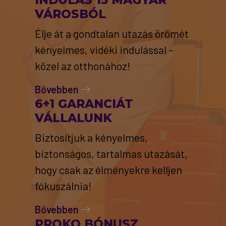
VÁROSBÓL
Élje át a gondtalan utazás örömét
kényelmes, vidéki indulással –
közel az otthonához!
Bővebben
6+1 GARANCIÁT
VÁLLALUNK
Biztosítjuk a kényelmes,
biztonságos, tartalmas utazását,
hogy csak az élményekre kelljen
fókuszálnia!
Bővebben
PROKO BÓNUSZ