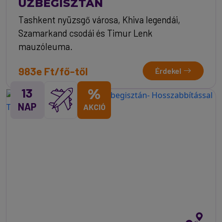
ÜZBEGISZTÁN
Tashkent nyüzsgő városa, Khiva legendái,
Szamarkand csodái és Timur Lenk
mauzóleuma.
983e Ft/fő-től
Érdekel
13
%
NAP
AKCIÓ