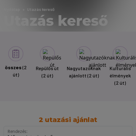
Nyitólap
Utazás kereső
Utazás kereső
összes
(2
Repülős út
Nagyutazóknak
Kulturális
út)
(2 út)
ajánlott
(2 út)
élmények
(2 út)
2 utazási ajánlat
Rendezés: