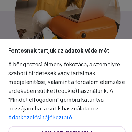
Fontosnak tartjuk az adatok védelmét
A böngészési élmény fokozása, a személyre
szabott hirdetések vagy tartalmak
megjelenítése, valamint a forgalom elemzése
PROKO HÍRLEVÉL
érdekében sütiket (cookie) használunk. A
"Mindet elfogadom" gombra kattintva
A jó utak híre gyorsan terjed – de a legjobb, ha
hozzájárulhat a sütik használatához.
közvetlenül Önhöz érkezik. Iratkozzon fel
Adatkezelési tájékoztató
kedvezményes utazási ajánlatokért,
Csak a szükséges sütik