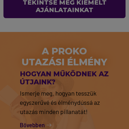
TEKINTSE MEG KIEMELT
AJÁNLATAINKAT
A PROKO
UTAZÁSI ÉLMÉNY
HOGYAN MŰKÖDNEK AZ
ÚTJAINK?
Ismerje meg, hogyan tesszük
egyszerűvé és élménydússá az
utazás minden pillanatát!
Bővebben