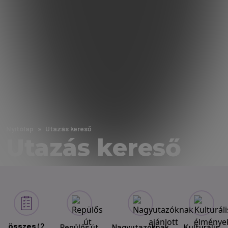
Nyitólap
Utazás kereső
Utazás kereső
összes
(2
Repülős út
Nagyutazóknak
Kulturális