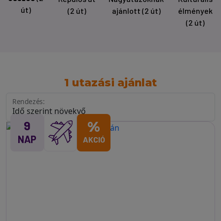
út)
(2 út)
ajánlott
(2 út)
élmények
(2 út)
1 utazási ajánlat
Rendezés:
9
%
NAP
AKCIÓ