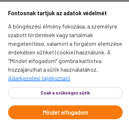
inspirációkért és Proko-hírekért.
Fontosnak tartjuk az adatok védelmét
Név
A böngészési élmény fokozása, a személyre
szabott hirdetések vagy tartalmak
E-mail cím
megjelenítése, valamint a forgalom elemzése
érdekében sütiket (cookie) használunk. A
A "Feliratkozom" gombra kattintva megerősítem, hogy
"Mindet elfogadom" gombra kattintva
elolvastam az
adatvédelmi tájékoztatót
!
hozzájárulhat a sütik használatához.
Az oldal reCAPTCHA és a Google által védve.
Adatkezelési tájékoztató
Feliratkozom
Csak a szükséges sütik
Mindet elfogadom