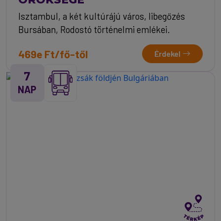
Isztambul, a két kultúrájú város, libegőzés
Bursában, Rodostó történelmi emlékei.
469e Ft/fő-től
Érdekel
7
NAP