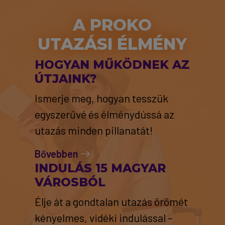
A PROKO
UTAZÁSI ÉLMÉNY
HOGYAN MŰKÖDNEK AZ
ÚTJAINK?
Ismerje meg, hogyan tesszük
egyszerűvé és élménydússá az
utazás minden pillanatát!
Bővebben
INDULÁS 15 MAGYAR
VÁROSBÓL
Élje át a gondtalan utazás örömét
kényelmes, vidéki indulással –