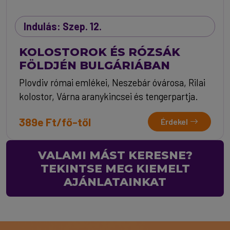
Indulás: Szep. 12.
KOLOSTOROK ÉS RÓZSÁK
FÖLDJÉN BULGÁRIÁBAN
Plovdiv római emlékei, Neszebár óvárosa, Rilai
kolostor, Várna aranykincsei és tengerpartja.
389e Ft/fő-től
Érdekel
VALAMI MÁST KERESNE?
TEKINTSE MEG KIEMELT
AJÁNLATAINKAT