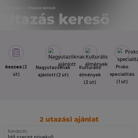
Nyitólap
Utazás kereső
Utazás kereső
összes
(2
Proko
Nagyutazóknak
Kulturális
út)
specialitás
ajánlott
(2 út)
élmények
(1 út)
(2 út)
2 utazási ajánlat
Rendezés: