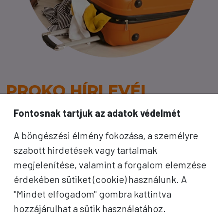
PROKO HÍRLEVÉL
Fontosnak tartjuk az adatok védelmét
A jó utak híre gyorsan terjed – de a legjobb, ha
közvetlenül Önhöz érkezik. Iratkozzon fel
A böngészési élmény fokozása, a személyre
kedvezményes utazási ajánlatokért,
szabott hirdetések vagy tartalmak
inspirációkért és Proko-hírekért.
megjelenítése, valamint a forgalom elemzése
érdekében sütiket (cookie) használunk. A
Név
"Mindet elfogadom" gombra kattintva
hozzájárulhat a sütik használatához.