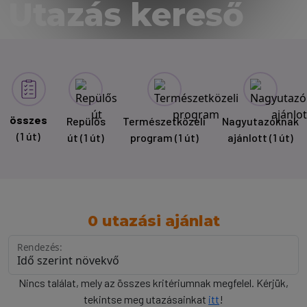
Utazás kereső
összes
Repülős
Természetközeli
Nagyutazóknak
(1 út)
út
(1 út)
program
(1 út)
ajánlott
(1 út)
0 utazási ajánlat
Rendezés:
Nincs találat, mely az összes kritériumnak megfelel. Kérjük,
tekintse meg utazásainkat
itt
!