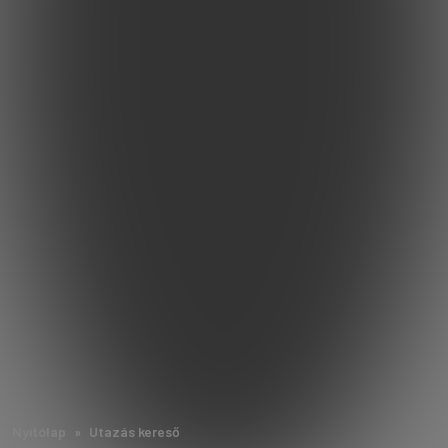
Nyitólap
Utazás kereső