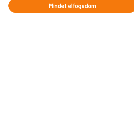
Mindet elfogadom
Brit-szigetek
Dél-Európa
Észak-Európa
Ibériai-félsziget
Kelet-Európa
Közép-Európa
Nyugat-Európa
INFORMÁCIÓK
Utazási szerződésünk
Utasbiztosítás
Útlemondás
Vendégkönyv
Proko bónusz
Általános fogalmak
Utazási utalvány
Katalógusunk
Elnyert pályázatok
Fotópályázat