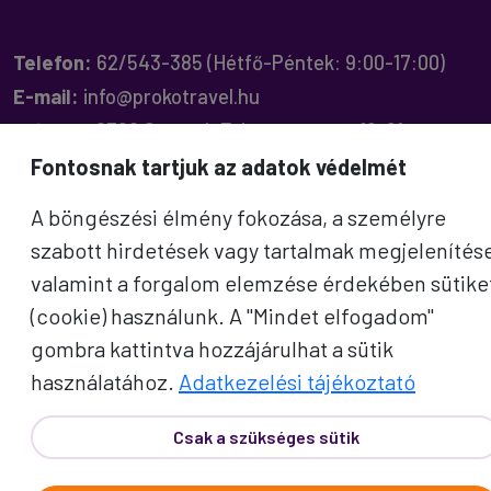
Telefon:
62/543-385
(Hétfő-Péntek: 9:00-17:00)
E-mail:
info@prokotravel.hu
Főiroda:
6720 Szeged, Feketesas utca 19-21.
Budapest:
1137, Katona József u. 14.
Fontosnak tartjuk az adatok védelmét
Makó:
6900, Széchenyi tér 8.
A böngészési élmény fokozása, a személyre
szabott hirdetések vagy tartalmak megjelenítés
valamint a forgalom elemzése érdekében sütike
(cookie) használunk. A "Mindet elfogadom"
ÚTICÉLOK
gombra kattintva hozzájárulhat a sütik
használatához.
Adatkezelési tájékoztató
Afrika
Amerika
Csak a szükséges sütik
Ausztrália és Óceánia
Ázsia
Alpok országai
Balkán