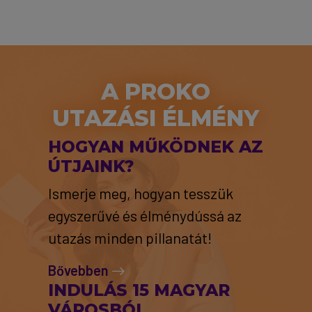
A PROKO
UTAZÁSI ÉLMÉNY
HOGYAN MŰKÖDNEK AZ
ÚTJAINK?
Ismerje meg, hogyan tesszük
egyszerűvé és élménydússá az
utazás minden pillanatát!
Bővebben
INDULÁS 15 MAGYAR
VÁROSBÓL