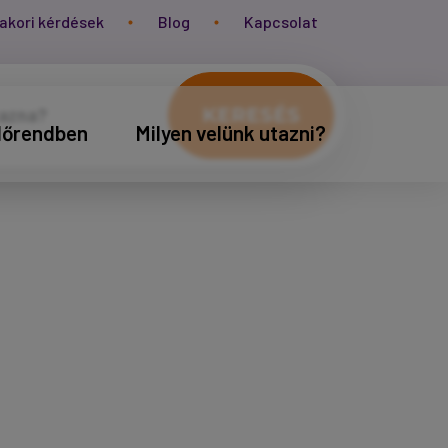
akori kérdések
Blog
Kapcsolat
KERESÉS
időrendben
Milyen velünk utazni?