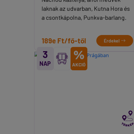
laknak az udvarban, Kutna Hora és
a csontkápolna, Punkva-barlang.
189e Ft/fő-től
Érdekel
%
3
NAP
AKCIÓ