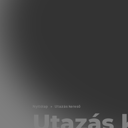
Nyitólap
Utazás kereső
Utazás 