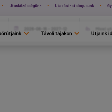
Utasközösségünk
Utazási katalógusunk
Gy
körútjaink
Távoli tájakon
Útjaink 