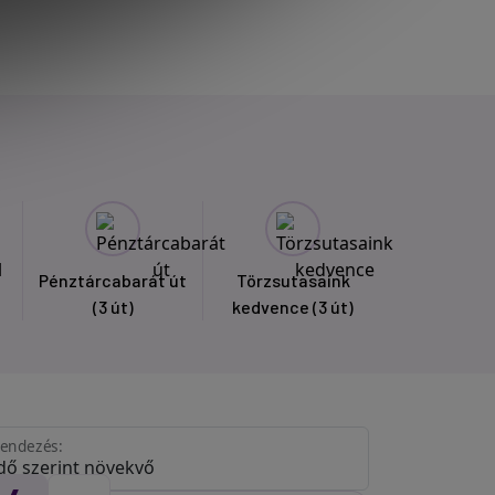
Pénztárcabarát út
Törzsutasaink
(3 út)
kedvence
(3 út)
endezés: