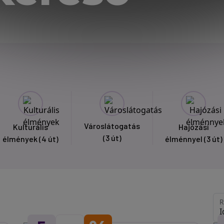
Városlátogatás
Kulturális
Hajózási
(3 út)
élmények
(4 út)
élménnyel
(3 út)
R