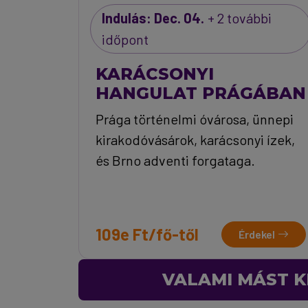
Indulás: Dec. 04.
+ 2 további
időpont
KARÁCSONYI
HANGULAT PRÁGÁBAN
Prága történelmi óvárosa, ünnepi
kirakodóvásárok, karácsonyi ízek,
és Brno adventi forgataga.
109e Ft/fő-től
Érdekel
VALAMI MÁST K