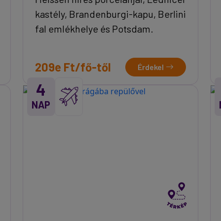
kastély, Brandenburgi-kapu, Berlini
fal emlékhelye és Potsdam.
209e Ft/fő-től
Érdekel
4
NAP