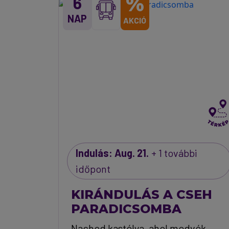
%
6
NAP
AKCIÓ
Indulás: Aug. 21.
+ 1 további
időpont
KIRÁNDULÁS A CSEH
PARADICSOMBA
Nachod kastélya, ahol medvék