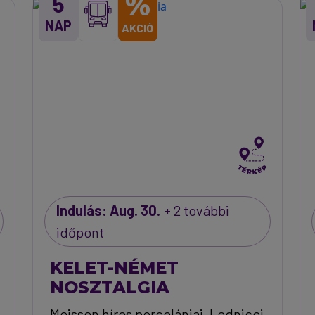
%
5
NAP
AKCIÓ
Indulás: Aug. 30.
+ 2 további
időpont
KELET-NÉMET
NOSZTALGIA
Meissen híres porcelánjai, Lednicei