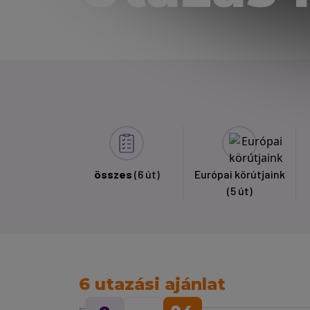
összes
(6 út)
Európai körútjaink
(5 út)
6 utazási ajánlat