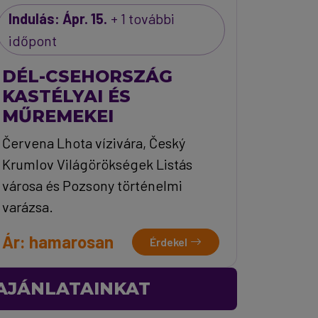
Indulás: Ápr. 15.
+ 1 további
időpont
DÉL-CSEHORSZÁG
KASTÉLYAI ÉS
MŰREMEKEI
Červena Lhota vízivára, Český
Krumlov Világörökségek Listás
városa és Pozsony történelmi
varázsa.
Ár: hamarosan
Érdekel
 AJÁNLATAINKAT