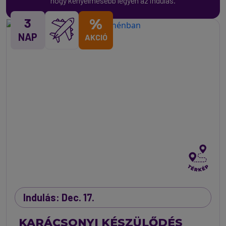
hogy kényelmesebb legyen az indulás.
3
%
NAP
AKCIÓ
Indulás: Dec. 17.
KARÁCSONYI KÉSZÜLŐDÉS