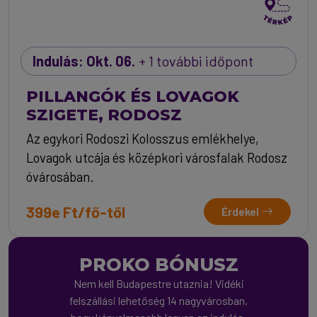
Indulás: Okt. 06.
+ 1 további időpont
PILLANGÓK ÉS LOVAGOK
SZIGETE, RODOSZ
Az egykori Rodoszi Kolosszus emlékhelye,
Lovagok utcája és középkori városfalak Rodosz
óvárosában.
399e Ft/fő-től
Érdekel
PROKO BÓNUSZ
Nem kell Budapestre utaznia! Vidéki
felszállási lehetőség 14 nagyvárosban,