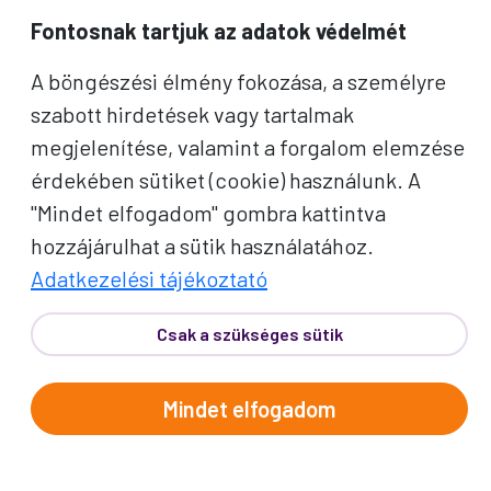
Fontosnak tartjuk az adatok védelmét
VALAMI MÁST KERESNE?
A böngészési élmény fokozása, a személyre
TEKINTSE MEG KIEMELT
szabott hirdetések vagy tartalmak
AJÁNLATAINKAT
megjelenítése, valamint a forgalom elemzése
érdekében sütiket (cookie) használunk. A
"Mindet elfogadom" gombra kattintva
hozzájárulhat a sütik használatához.
A PROKO
Adatkezelési tájékoztató
UTAZÁSI ÉLMÉNY
Csak a szükséges sütik
HOGYAN MŰKÖDNEK AZ
ÚTJAINK?
Mindet elfogadom
Ismerje meg, hogyan tesszük
egyszerűvé és élménydússá az