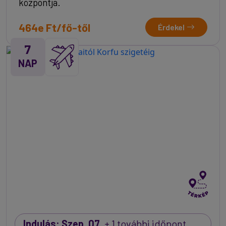
központja.
464e Ft/fő-től
Érdekel
7
NAP
Indulás: Szep. 07.
+ 1 további időpont