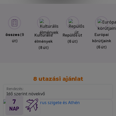
összes
(9
Európai
Kulturális
Repülős út
út)
körútjaink
élmények
(6 út)
(6 út)
(8 út)
8 utazási ajánlat
Rendezés:
7
NAP