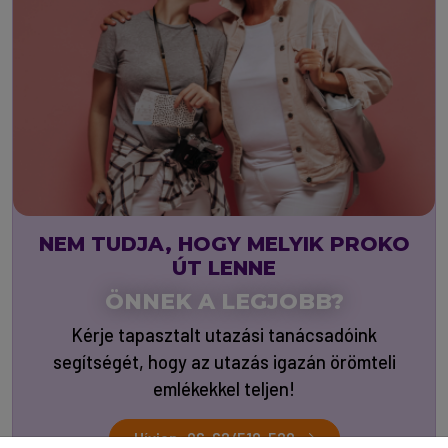
NEM TUDJA, HOGY MELYIK PROKO
ÚT LENNE
ÖNNEK A LEGJOBB?
Kérje tapasztalt utazási tanácsadóink
segítségét, hogy az utazás igazán örömteli
emlékekkel teljen!
Hívjon: 06-62/510-520