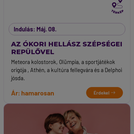
Indulás: Máj. 08.
AZ ÓKORI HELLÁSZ SZÉPSÉGEI
REPÜLŐVEL
Meteora kolostorok, Olümpia, a sportjátékok
origója , Athén, a kultúra fellegvára és a Delphoi
jósda.
Ár: hamarosan
Érdekel