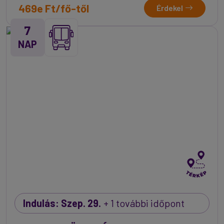
469e Ft/fő-től
Érdekel
7
NAP
Indulás: Szep. 29.
+ 1 további időpont