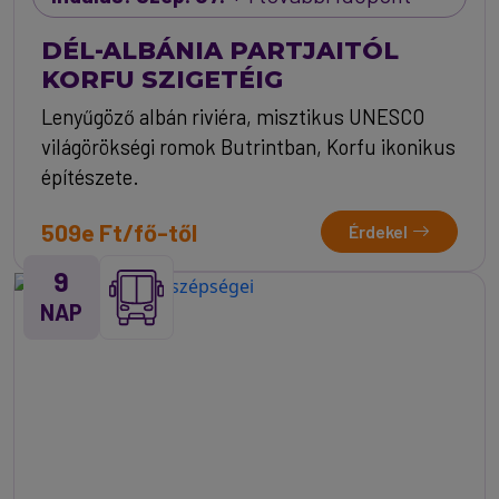
DÉL-ALBÁNIA PARTJAITÓL
KORFU SZIGETÉIG
Lenyűgöző albán riviéra, misztikus UNESCO
világörökségi romok Butrintban, Korfu ikonikus
építészete.
509e Ft/fő-től
Érdekel
9
NAP