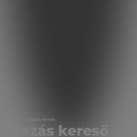
Nyitólap
Utazás kereső
Utazás kereső