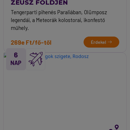
ZEUSZ FÖLDJÉN
Tengerparti pihenés Paraliában, Olümposz
legendái, a Meteorák kolostorai, ikonfestő
műhely.
269e Ft/fő-től
Érdekel
6
NAP