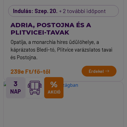
Indulás: Szep. 20.
+ 2 további időpont
ADRIA, POSTOJNA ÉS A
PLITVICEI-TAVAK
Opatija, a monarchia híres üdülőhelye, a
káprázatos Bledi-tó, Plitvice varázslatos tavai
és Postojna.
239e Ft/fő-től
Érdekel
3
%
NAP
AKCIÓ