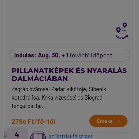
Indulás: Aug. 30.
+ 1 további időpont
PILLANATKÉPEK ÉS NYARALÁS
DALMÁCIÁBAN
Zágráb óvárosa, Zadar kikötője, Sibenik
katedrálisa, Krka vízesései és Biograd
tengerpartja.
279e Ft/fő-től
Érdekel
4