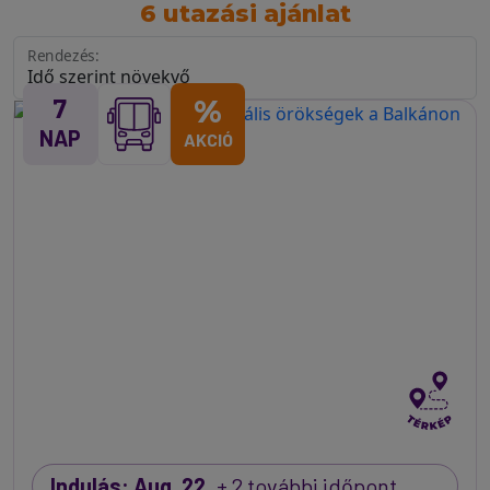
6 utazási ajánlat
Rendezés:
7
%
NAP
AKCIÓ
Indulás: Aug. 22.
+ 2 további időpont