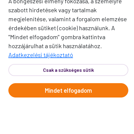
A böngészési élmény fokozása, a személyre
biztonságos, tartalmas utazását,
szabott hirdetések vagy tartalmak
hogy csak az élményekre kelljen
megjelenítése, valamint a forgalom elemzése
fókuszálnia!
érdekében sütiket (cookie) használunk. A
"Mindet elfogadom" gombra kattintva
Bővebben
PROKO BÓNUSZ
hozzájárulhat a sütik használatához.
ÉLMÉNYEK
Adatkezelési tájékoztató
Apró figyelmességek, amik
Csak a szükséges sütik
különlegessé teszik az utazás
minden pillanatát.
Mindet elfogadom
Bővebben