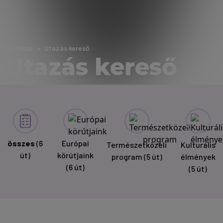
Nyitólap
Utazás kereső
Utazás kereső
összes
(6
Európai
Természetközeli
Kulturális
út)
körútjaink
program
(5 út)
élmények
(6 út)
(5 út)