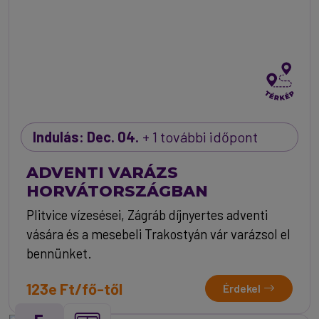
Indulás: Dec. 04.
+ 1 további időpont
ADVENTI VARÁZS
HORVÁTORSZÁGBAN
Plitvice vízesései, Zágráb díjnyertes adventi
vására és a mesebeli Trakostyán vár varázsol el
bennünket.
123e Ft/fő-től
Érdekel