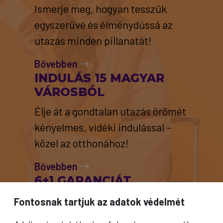
Ismerje meg, hogyan tesszük
egyszerűvé és élménydússá az
utazás minden pillanatát!
Bővebben
INDULÁS 15 MAGYAR
VÁROSBÓL
Élje át a gondtalan utazás örömét
kényelmes, vidéki indulással –
közel az otthonához!
Bővebben
6+1 GARANCIÁT
VÁLLALUNK
Fontosnak tartjuk az adatok védelmét
Biztosítjuk a kényelmes,