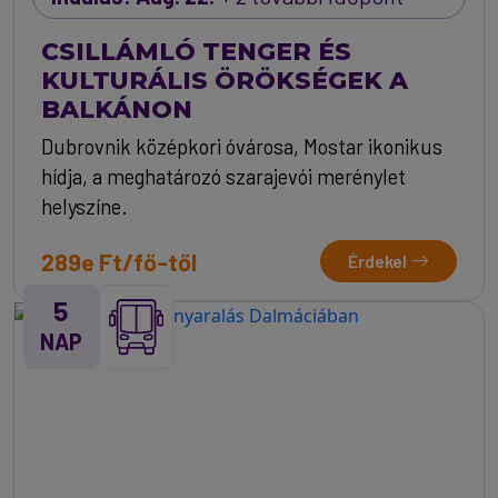
CSILLÁMLÓ TENGER ÉS
KULTURÁLIS ÖRÖKSÉGEK A
BALKÁNON
Dubrovnik középkori óvárosa, Mostar ikonikus
hídja, a meghatározó szarajevói merénylet
helyszíne.
289e Ft/fő-től
Érdekel
5
NAP