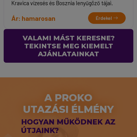
Kravica vízesés és Bosznia lenyűgöző tájai.
Ár: hamarosan
Érdekel
VALAMI MÁST KERESNE?
TEKINTSE MEG KIEMELT
AJÁNLATAINKAT
A PROKO
UTAZÁSI ÉLMÉNY
HOGYAN MŰKÖDNEK AZ
ÚTJAINK?