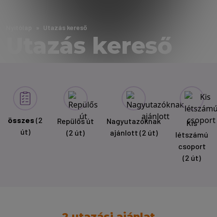
Nyitólap
Utazás kereső
Utazás kereső
összes
(2
Repülős út
Nagyutazóknak
Kis
út)
(2 út)
ajánlott
(2 út)
létszámú
csoport
(2 út)
2 utazási ajánlat