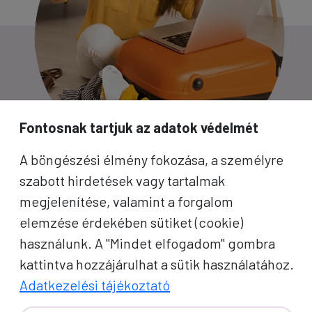
Fontosnak tartjuk az adatok védelmét
A böngészési élmény fokozása, a személyre
szabott hirdetések vagy tartalmak
megjelenítése, valamint a forgalom
PROKO HÍRLEVÉL
elemzése érdekében sütiket (cookie)
használunk. A "Mindet elfogadom" gombra
A jó utak híre gyorsan terjed – de a legjobb, ha
kattintva hozzájárulhat a sütik használatához.
közvetlenül Önhöz érkezik. Iratkozzon fel
Adatkezelési tájékoztató
kedvezményes utazási ajánlatokért,