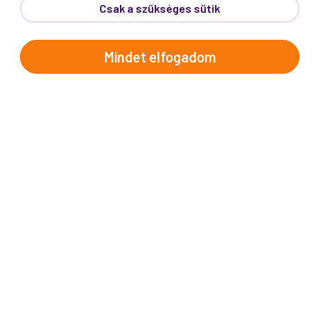
inspirációkért és Proko-hírekért.
Csak a szükséges sütik
Név
Mindet elfogadom
E-mail cím
A "Feliratkozom" gombra kattintva megerősítem, hogy
elolvastam az
adatvédelmi tájékoztatót
!
Az oldal reCAPTCHA és a Google által védve.
Feliratkozom