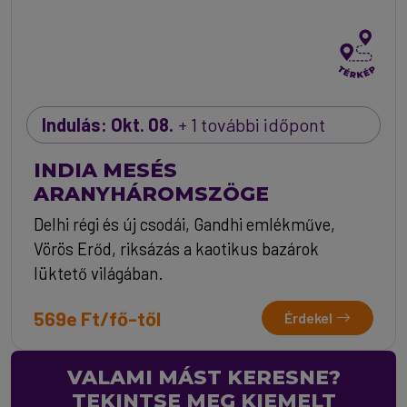
Indulás: Okt. 08.
+ 1 további időpont
INDIA MESÉS
ARANYHÁROMSZÖGE
Delhi régi és új csodái, Gandhi emlékműve,
Vörös Erőd, riksázás a kaotikus bazárok
lüktető világában.
569e Ft/fő-től
Érdekel
VALAMI MÁST KERESNE?
TEKINTSE MEG KIEMELT