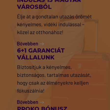
VÁROSBÓL
Élje át a gondtalan utazás örömét
kényelmes, vidéki indulással –
közel az otthonához!
Bővebben
6+1 GARANCIÁT
VÁLLALUNK
Biztosítjuk a kényelmes,
biztonságos, tartalmas utazását,
hogy csak az élményekre kelljen
fókuszálnia!
Bővebben
PROKO BÓNUSZ