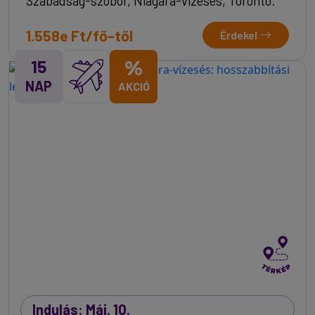
Szabadság-szobor, Niagara-vízesés, Toronto.
1.558e Ft/fő-től
Érdekel
15
%
NAP
AKCIÓ
Indulás: Máj. 10.