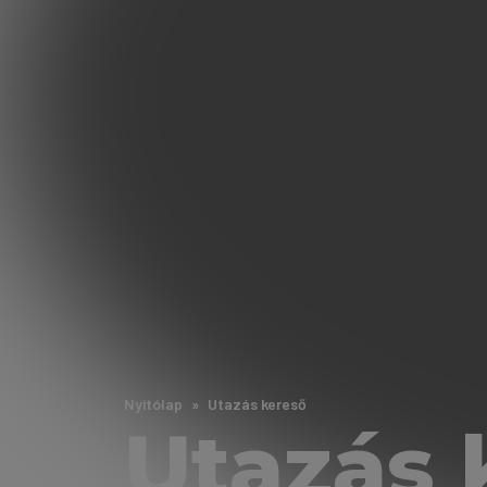
Nyitólap
Utazás kereső
Utazás 