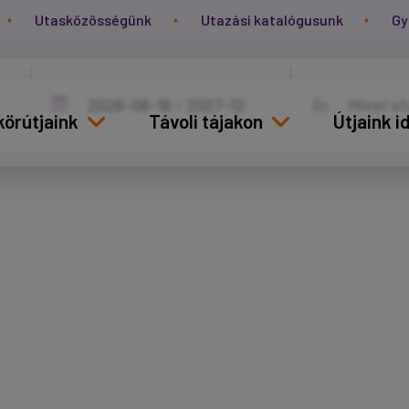
Utasközösségünk
Utazási katalógusunk
Gy
körútjaink
Távoli tájakon
Útjaink 