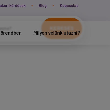
akori kérdések
Blog
Kapcsolat
KERESÉS
időrendben
Milyen velünk utazni?