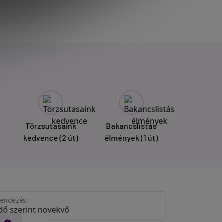
Törzsutasaink
Bakancslistás
kedvence
(2 út)
élmények
(1 út)
endezés: