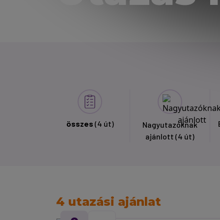
összes
(4 út)
Nagyutazóknak
ajánlott
(4 út)
4 utazási ajánlat