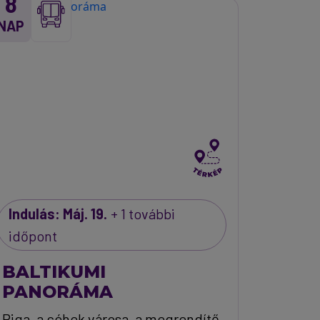
8
NAP
Indulás: Máj. 19.
+ 1 további
időpont
BALTIKUMI
PANORÁMA
Riga, a céhek városa, a megrendítő