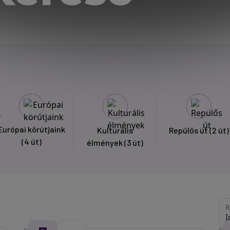
Európai körútjaink
Kulturális
Repülős út
(2 út)
(4 út)
élmények
(3 út)
R