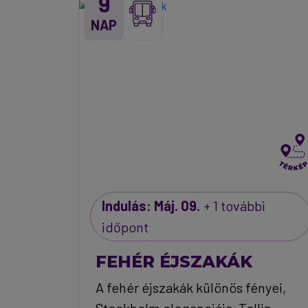
9
NAP
Indulás: Máj. 09.
+ 1 további
időpont
FEHÉR ÉJSZAKÁK
A fehér éjszakák különös fényei,
Stockholm eleganciája, Tallin