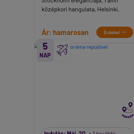
középkori hangulata, Helsinki.
Ár: hamarosan
Érdekel
5
NAP
Indulás: Máj. 20.
+ 1 további