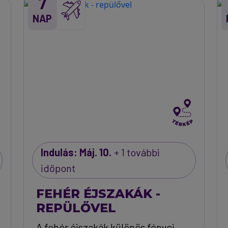
7
NAP
Indulás: Máj. 10.
+ 1 további
időpont
FEHÉR ÉJSZAKÁK -
REPÜLŐVEL
A fehér éjszakák különös fényei,