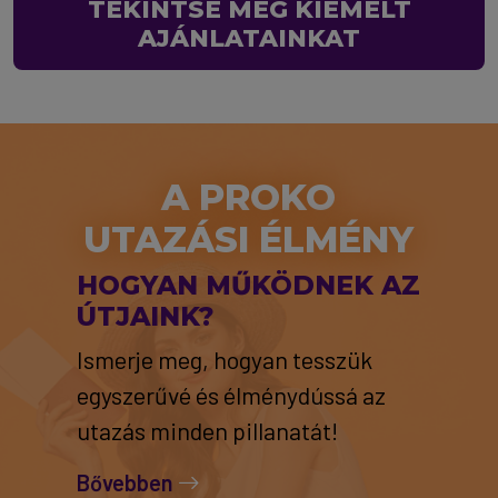
TEKINTSE MEG KIEMELT
AJÁNLATAINKAT
A PROKO
UTAZÁSI ÉLMÉNY
HOGYAN MŰKÖDNEK AZ
ÚTJAINK?
Ismerje meg, hogyan tesszük
egyszerűvé és élménydússá az
utazás minden pillanatát!
Bővebben