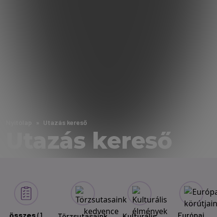
Nyitólap
Utazás kereső
Utazás kereső
összes
(1
Európai
Törzsutasaink
Kulturális