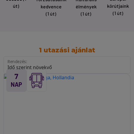
út)
körútjaink
kedvence
élmények
(1 út)
(1 út)
(1 út)
1 utazási ajánlat
Rendezés:
7
NAP