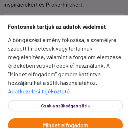
inspirációkért és Proko-hírekért.
Név
Fontosnak tartjuk az adatok védelmét
E-mail cím
A böngészési élmény fokozása, a személyre
szabott hirdetések vagy tartalmak
A "Feliratkozom" gombra kattintva megerősítem, hogy
megjelenítése, valamint a forgalom elemzése
elolvastam az
adatvédelmi tájékoztatót
!
érdekében sütiket (cookie) használunk. A
Az oldal reCAPTCHA és a Google által védve.
"Mindet elfogadom" gombra kattintva
hozzájárulhat a sütik használatához.
Feliratkozom
Adatkezelési tájékoztató
Csak a szükséges sütik
Mindet elfogadom