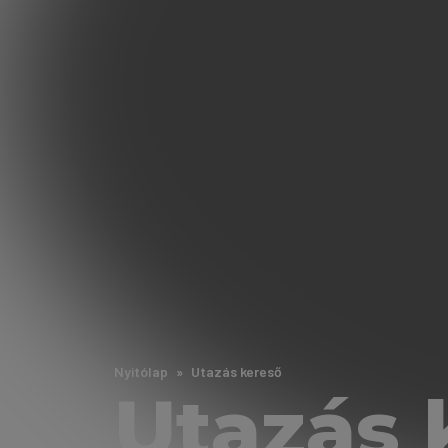
Nyitólap
Utazás kereső
Utazás 