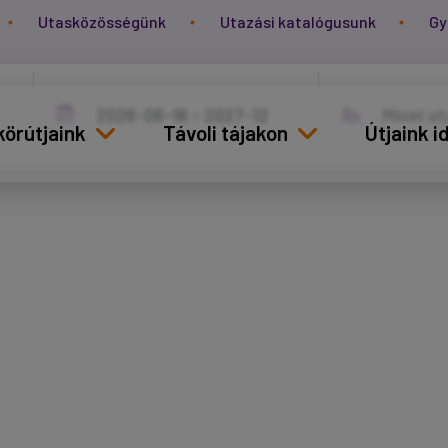
Utasközösségünk
Utazási katalógusunk
Gy
körútjaink
Távoli tájakon
Útjaink 