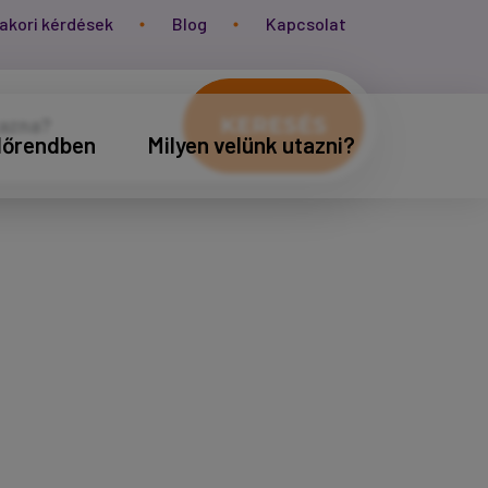
akori kérdések
Blog
Kapcsolat
KERESÉS
időrendben
Milyen velünk utazni?