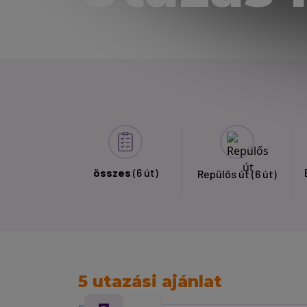
összes
(6 út)
Repülős út
(6 út)
5 utazási ajánlat