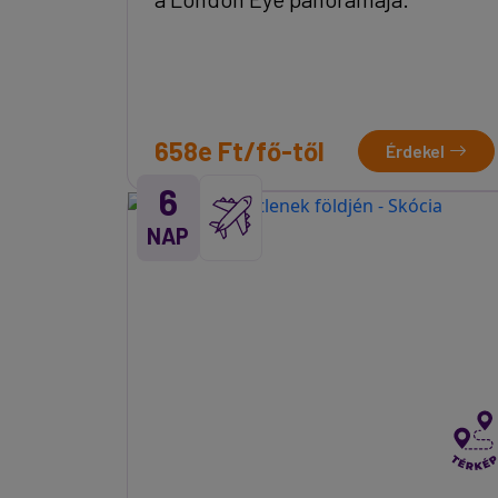
658e Ft/fő-től
Érdekel
6
NAP