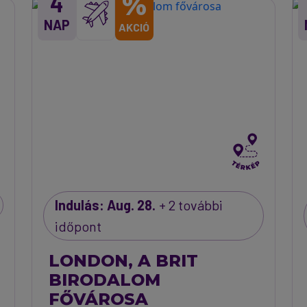
%
4
NAP
AKCIÓ
Indulás: Aug. 28.
+ 2 további
időpont
LONDON, A BRIT
BIRODALOM
FŐVÁROSA