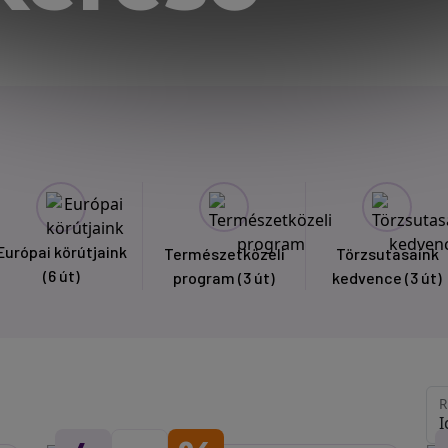
Európai körútjaink
Természetközeli
Törzsutasaink
(6 út)
program
(3 út)
kedvence
(3 út)
R