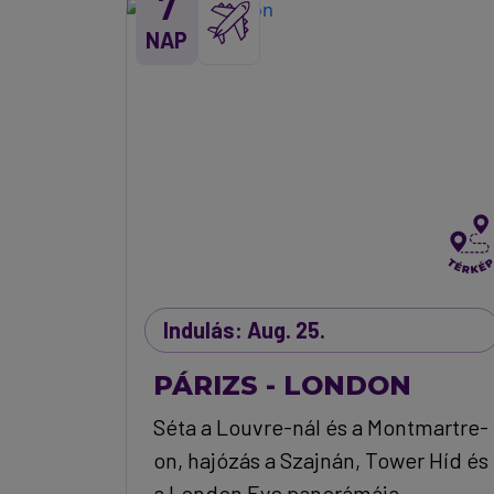
7
NAP
Indulás: Aug. 25.
PÁRIZS - LONDON
Séta a Louvre-nál és a Montmartre-
on, hajózás a Szajnán, Tower Híd és
a London Eye panorámája.