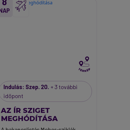
8
NAP
Indulás: Szep. 20.
+ 3 további
időpont
AZ ÍR SZIGET
MEGHÓDÍTÁSA
A bakancslistás Moher-sziklák,