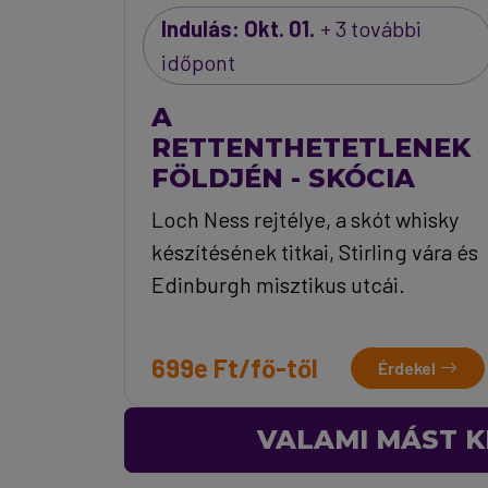
Indulás: Okt. 01.
+ 3 további
időpont
A
RETTENTHETETLENEK
FÖLDJÉN - SKÓCIA
Loch Ness rejtélye, a skót whisky
készítésének titkai, Stirling vára és
Edinburgh misztikus utcái.
699e Ft/fő-től
Érdekel
VALAMI MÁST K