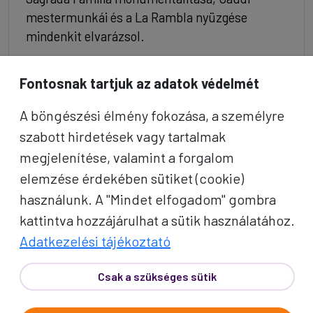
mestermunkái és a La Rambla nyüzgése
mindenkit elvarázsol.
265e Ft/fő-től
Érdekel
Fontosnak tartjuk az adatok védelmét
6
A böngészési élmény fokozása, a személyre
NAP
szabott hirdetések vagy tartalmak
megjelenítése, valamint a forgalom
elemzése érdekében sütiket (cookie)
használunk. A "Mindet elfogadom" gombra
kattintva hozzájárulhat a sütik használatához.
Adatkezelési tájékoztató
Csak a szükséges sütik