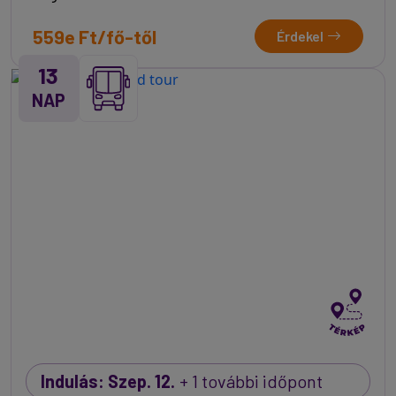
559e Ft/fő-től
Érdekel
13
NAP
Indulás: Szep. 12.
+ 1 további időpont