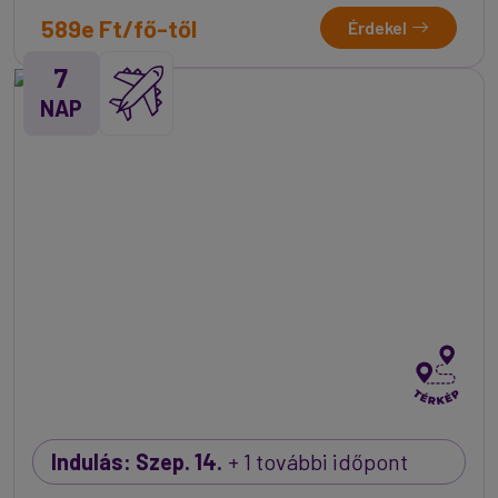
589e Ft/fő-től
Érdekel
7
NAP
Indulás: Szep. 14.
+ 1 további időpont