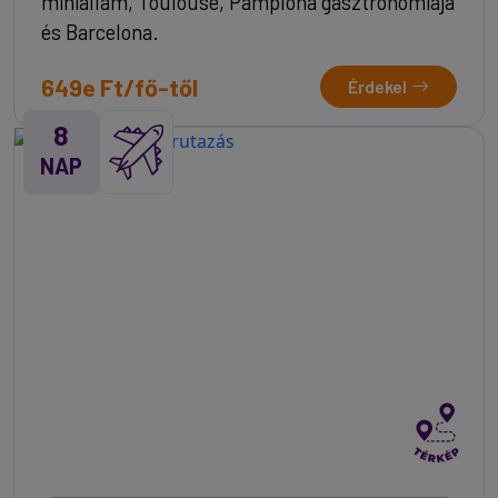
miniállam, Toulouse, Pamplona gasztronómiája
és Barcelona.
649e Ft/fő-től
Érdekel
8
NAP