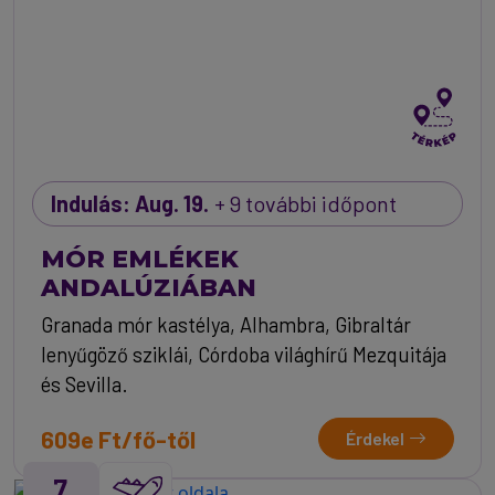
Indulás: Aug. 19.
+ 9 további időpont
MÓR EMLÉKEK
ANDALÚZIÁBAN
Granada mór kastélya, Alhambra, Gibraltár
lenyűgöző sziklái, Córdoba világhírű Mezquitája
és Sevilla.
609e Ft/fő-től
Érdekel
7