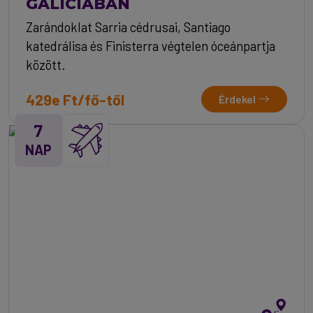
GALÍCIÁBAN
Zarándoklat Sarria cédrusai, Santiago
katedrálisa és Finisterra végtelen óceánpartja
között.
429e Ft/fő-től
Érdekel
7
NAP