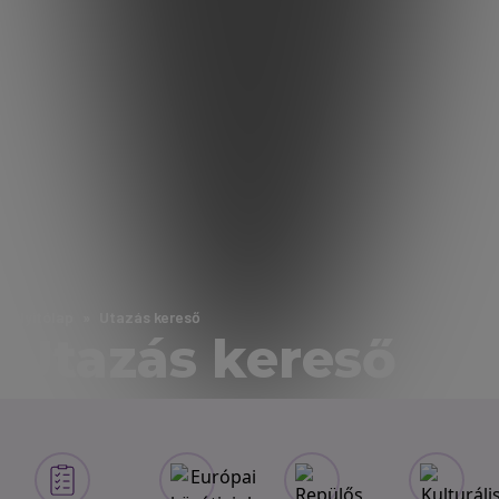
Nyitólap
Utazás kereső
Utazás kereső