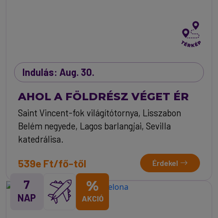
Indulás: Aug. 30.
AHOL A FÖLDRÉSZ VÉGET ÉR
Saint Vincent-fok világítótornya, Lisszabon
Belém negyede, Lagos barlangjai, Sevilla
katedrálisa.
539e Ft/fő-től
Érdekel
7
%
NAP
AKCIÓ