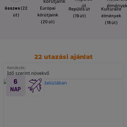
összes
(22
Európai
Repülős út
Kulturális
út)
körútjaink
(19 út)
élmények
(20 út)
(18 út)
22 utazási ajánlat
Rendezés:
6
NAP