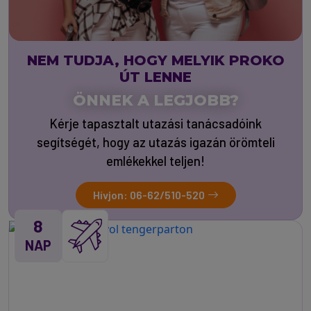
NEM TUDJA, HOGY MELYIK PROKO
ÚT LENNE
ÖNNEK A LEGJOBB?
Kérje tapasztalt utazási tanácsadóink
segítségét, hogy az utazás igazán örömteli
emlékekkel teljen!
Hívjon: 06-62/510-520
8
NAP