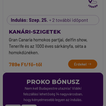
Indulás: Szep. 25.
+ 2 további időpont
KANÁRI-SZIGETEK
Gran Canaria homokos partjai, delfin show,
Tenerife és az 1000 éves sárkányfa, séta a
homokdűnéken.
789e Ft/fő-től
Érdekel
PROKO BÓNUSZ
Nem kell Budapestre utaznia! Vidéki
felszállási lehetőség 14 nagyvárosban,
hogy kényelmesebb legyen az indulás.