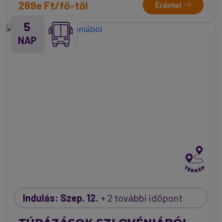
289e Ft/fő-től
Érdekel
5
NAP
Indulás: Szep. 12.
+ 2 további időpont