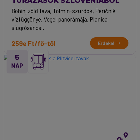
TÚRÁZÁSOK SZLOVÉNIÁBÓL
Bohinj zöld tava, Tolmin-szurdok, Peričnik
vízfüggönye, Vogel panorámája, Planica
síugrósáncai.
259e Ft/fő-től
Érdekel
5
NAP