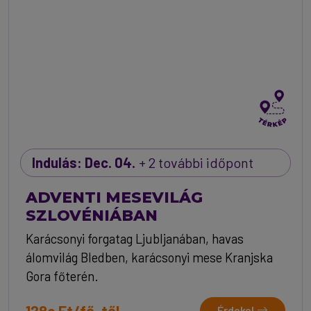
Indulás: Dec. 04.
+ 2 további időpont
ADVENTI MESEVILÁG
SZLOVÉNIÁBAN
Karácsonyi forgatag Ljubljanában, havas
álomvilág Bledben, karácsonyi mese Kranjska
Gora főterén.
128e Ft/fő-től
Érdekel