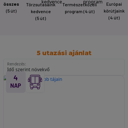
összes
Európai
Törzsutasaink
Természetközeli
(5 út)
körútjaink
kedvence
program
(4 út)
(4 út)
(5 út)
5 utazási ajánlat
Rendezés:
4
NAP