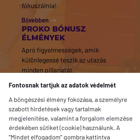
fókuszálnia!
Bővebben
PROKO BÓNUSZ
ÉLMÉNYEK
Apró figyelmességek, amik
különlegessé teszik az utazás
minden pillanatát.
Bővebben
Fontosnak tartjuk az adatok védelmét
A böngészési élmény fokozása, a személyre
szabott hirdetések vagy tartalmak
megjelenítése, valamint a forgalom elemzése
érdekében sütiket (cookie) használunk. A
"Mindet elfogadom" gombra kattintva