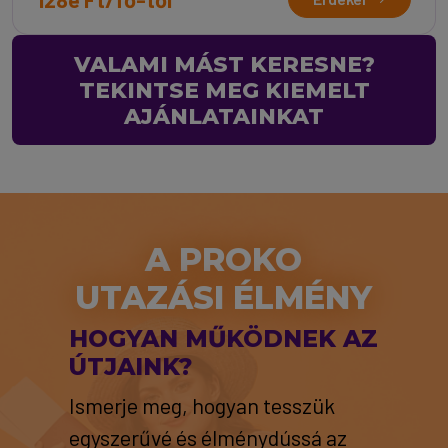
VALAMI MÁST KERESNE?
TEKINTSE MEG KIEMELT
AJÁNLATAINKAT
A PROKO
UTAZÁSI ÉLMÉNY
HOGYAN MŰKÖDNEK AZ
ÚTJAINK?
Ismerje meg, hogyan tesszük
egyszerűvé és élménydússá az