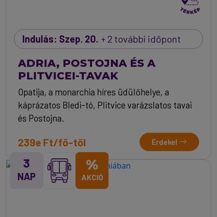
Indulás: Szep. 20.
+ 2 további időpont
ADRIA, POSTOJNA ÉS A
PLITVICEI-TAVAK
Opatija, a monarchia híres üdülőhelye, a
káprázatos Bledi-tó, Plitvice varázslatos tavai
és Postojna.
239e Ft/fő-től
Érdekel
3
%
NAP
AKCIÓ