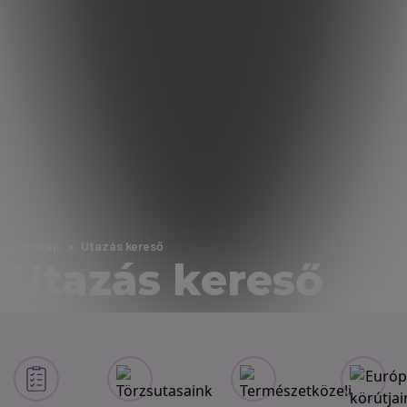
Nyitólap
Utazás kereső
Utazás kereső