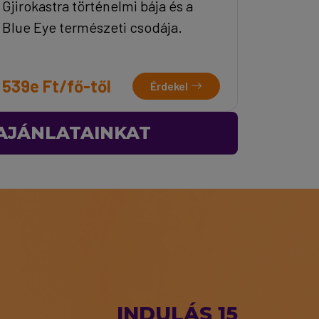
Gjirokastra történelmi bája és a
Blue Eye természeti csodája.
539e Ft/fő-től
Érdekel
 AJÁNLATAINKAT
INDULÁS 15