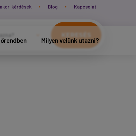
akori kérdések
Blog
Kapcsolat
KERESÉS
időrendben
Milyen velünk utazni?