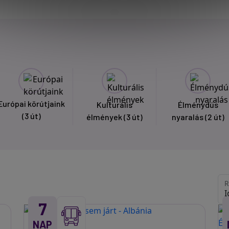
Európai körútjaink
Kulturális
Élménydús
(3 út)
élmények
(3 út)
nyaralás
(2 út)
R
7
NAP