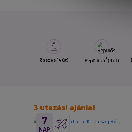
összes
(4 út)
Repülős út
(3 út)
3 utazási ajánlat
7
NAP