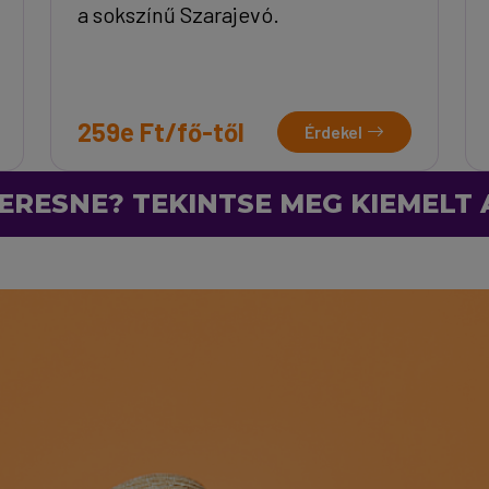
a sokszínű Szarajevó.
259e Ft/fő-től
Érdekel
ERESNE? TEKINTSE MEG KIEMELT