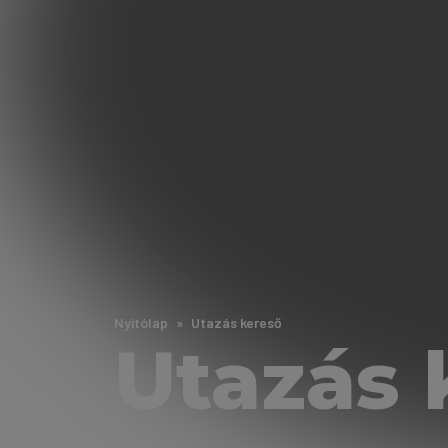
Nyitólap
Utazás kereső
Utazás 