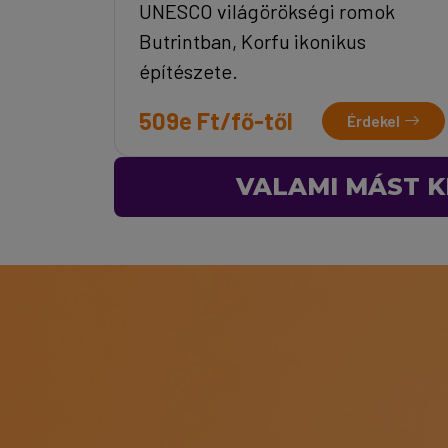
UNESCO világörökségi romok
Butrintban, Korfu ikonikus
építészete.
509e Ft/fő-től
Érdekel
VALAMI MÁST K