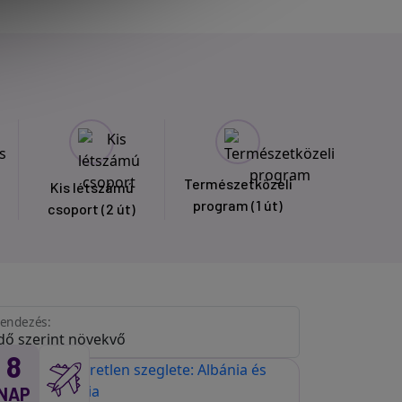
Természetközeli
Kis létszámú
program
(1 út)
csoport
(2 út)
endezés:
8
NAP