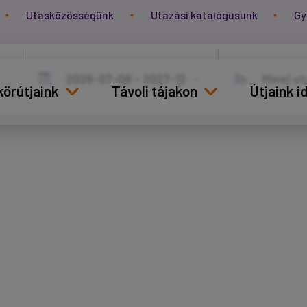
Utasközösségünk
Utazási katalógusunk
Gy
körútjaink
Távoli tájakon
Útjaink 