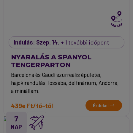
Indulás: Szep. 14.
+ 1 további időpont
NYARALÁS A SPANYOL
TENGERPARTON
Barcelona és Gaudí szürreális épületei,
hajókirándulás Tossába, delfinárium, Andorra,
a miniállam.
439e Ft/fő-től
Érdekel
7
NAP