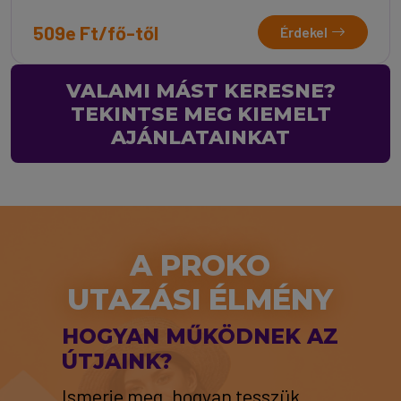
509e Ft/fő-től
Érdekel
VALAMI MÁST KERESNE?
TEKINTSE MEG KIEMELT
AJÁNLATAINKAT
A PROKO
UTAZÁSI ÉLMÉNY
HOGYAN MŰKÖDNEK AZ
ÚTJAINK?
Ismerje meg, hogyan tesszük