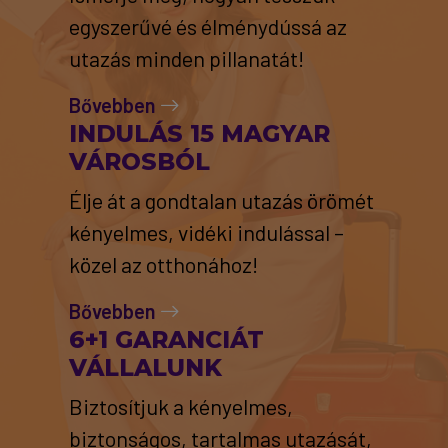
egyszerűvé és élménydússá az
utazás minden pillanatát!
Bővebben
INDULÁS 15 MAGYAR
VÁROSBÓL
Élje át a gondtalan utazás örömét
kényelmes, vidéki indulással –
közel az otthonához!
Bővebben
6+1 GARANCIÁT
VÁLLALUNK
Biztosítjuk a kényelmes,
biztonságos, tartalmas utazását,