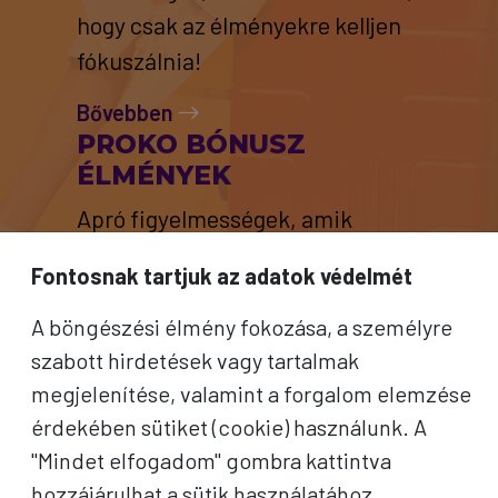
hogy csak az élményekre kelljen
fókuszálnia!
Bővebben
PROKO BÓNUSZ
ÉLMÉNYEK
Apró figyelmességek, amik
különlegessé teszik az utazás
Fontosnak tartjuk az adatok védelmét
minden pillanatát.
A böngészési élmény fokozása, a személyre
Bővebben
szabott hirdetések vagy tartalmak
megjelenítése, valamint a forgalom elemzése
érdekében sütiket (cookie) használunk. A
"Mindet elfogadom" gombra kattintva
hozzájárulhat a sütik használatához.