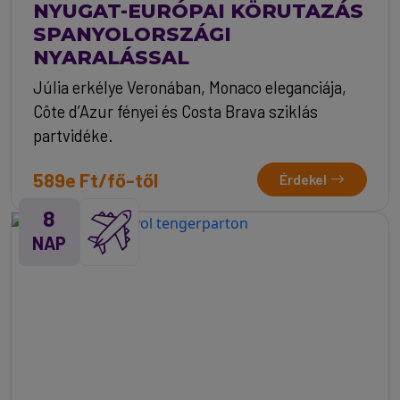
NYUGAT-EURÓPAI KÖRUTAZÁS
SPANYOLORSZÁGI
NYARALÁSSAL
Júlia erkélye Veronában, Monaco eleganciája,
Côte d’Azur fényei és Costa Brava sziklás
partvidéke.
589e Ft/fő-től
Érdekel
8
NAP