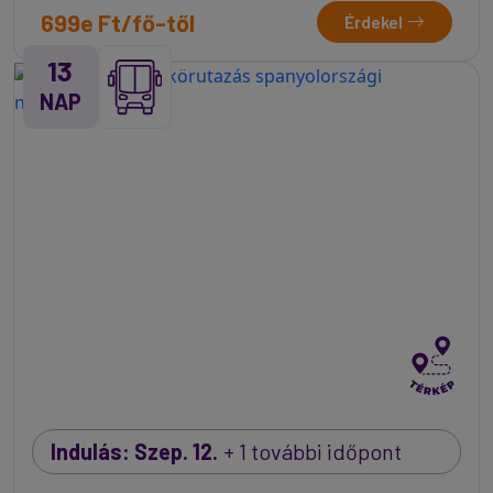
699e Ft/fő-től
Érdekel
13
NAP
Indulás: Szep. 12.
+ 1 további időpont