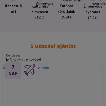
összes
(5
Európai
Kulturális
Élménydús
út)
körútjaink
élmények
nyaralás
(5 út)
(5 út)
(4 út)
5 utazási ajánlat
Rendezés:
7
NAP