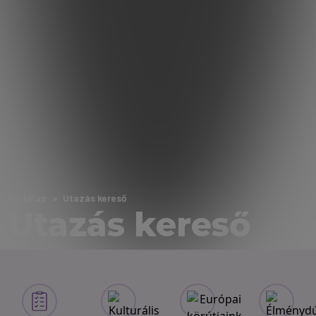
Nyitólap
Utazás kereső
Utazás kereső