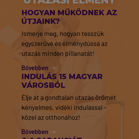
HOGYAN MŰKÖDNEK AZ
ÚTJAINK?
Ismerje meg, hogyan tesszük
egyszerűvé és élménydússá az
utazás minden pillanatát!
Bővebben
INDULÁS 15 MAGYAR
VÁROSBÓL
Élje át a gondtalan utazás örömét
kényelmes, vidéki indulással –
közel az otthonához!
Bővebben