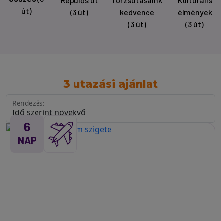
Repülős út
Törzsutasaink
Kulturális
út)
(3 út)
kedvence
élmények
(3 út)
(3 út)
3 utazási ajánlat
Rendezés:
6
NAP