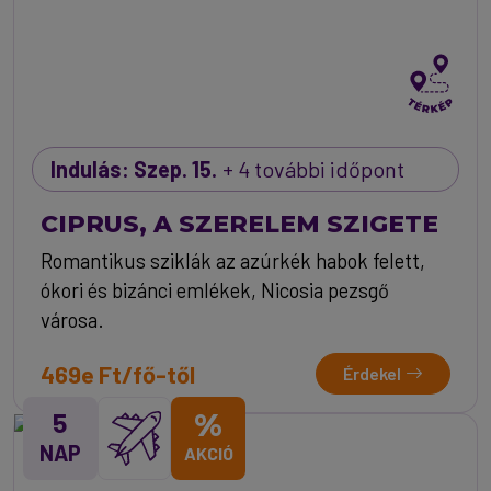
Indulás: Szep. 15.
+ 4 további időpont
CIPRUS, A SZERELEM SZIGETE
Romantikus sziklák az azúrkék habok felett,
ókori és bizánci emlékek, Nicosia pezsgő
városa.
469e Ft/fő-től
Érdekel
5
%
NAP
AKCIÓ