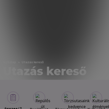
Nyitólap
Utazás kereső
Utazás kereső
összes
(3