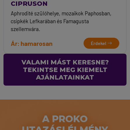
CIPRUSON
Aphrodité szülőhelye, mozaikok Paphosban,
csipkék Lefkarában és Famagusta
szellemvára.
Ár: hamarosan
Érdekel
VALAMI MÁST KERESNE?
TEKINTSE MEG KIEMELT
AJÁNLATAINKAT
A PROKO
UTAZÁSI ÉLMÉNY