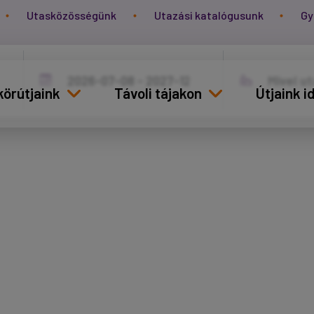
Utasközösségünk
Utazási katalógusunk
Gy
körútjaink
Távoli tájakon
Útjaink 