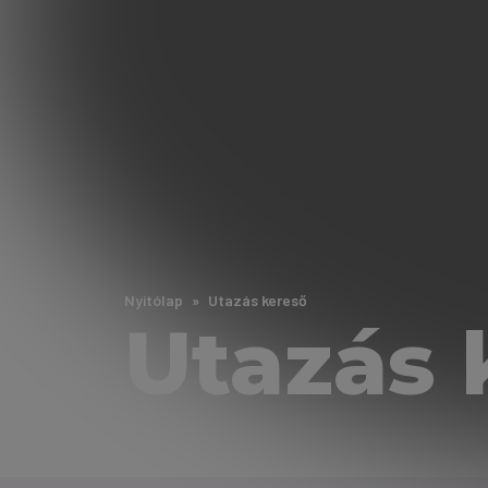
Nyitólap
Utazás kereső
Utazás 