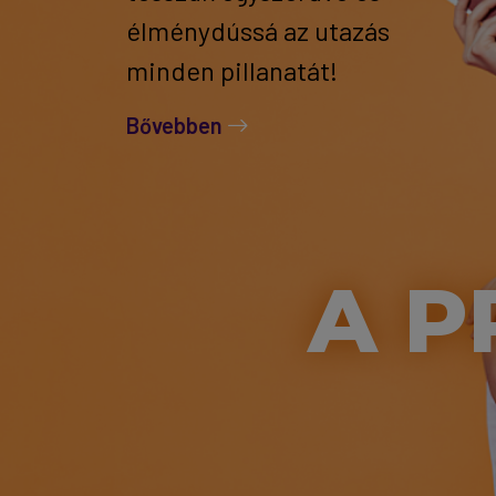
élménydússá az utazás
minden pillanatát!
Bővebben
A P