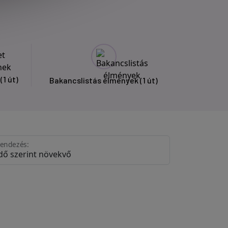
k
(1 út)
Bakancslistás élmények
(1 út)
endezés: