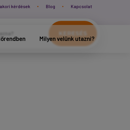
akori kérdések
Blog
Kapcsolat
KERESÉS
időrendben
Milyen velünk utazni?