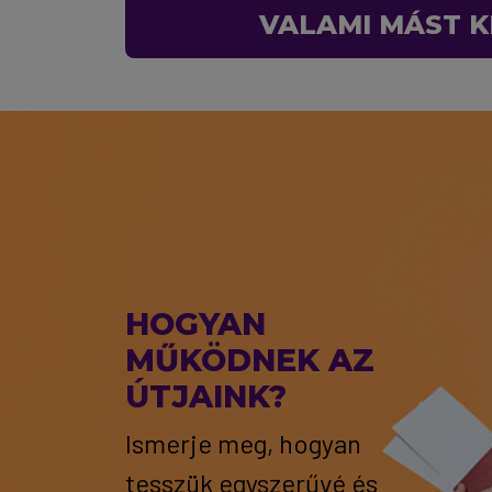
VALAMI MÁST K
HOGYAN
MŰKÖDNEK AZ
ÚTJAINK?
Ismerje meg, hogyan
tesszük egyszerűvé és