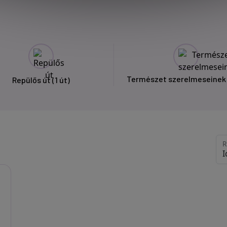
Természet szerelmeseine
Repülős út
(1 út)
R