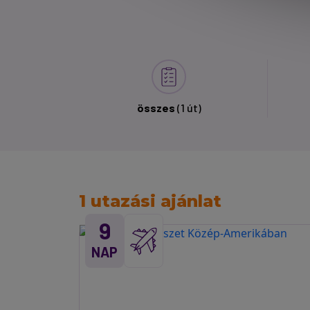
összes
(1 út)
1 utazási ajánlat
9
NAP