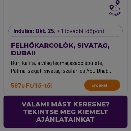
Indulás: Okt. 25.
+ 1 további időpont
FELHŐKARCOLÓK, SIVATAG,
DUBAI!
Burj Kalifa, a világ legmagasabb épülete,
Pálma-sziget, sivatagi szafari és Abu Dhabi.
587e Ft/fő-től
Érdekel
VALAMI MÁST KERESNE?
TEKINTSE MEG KIEMELT
AJÁNLATAINKAT