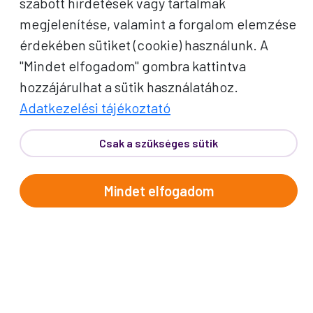
Név
szabott hirdetések vagy tartalmak
megjelenítése, valamint a forgalom elemzése
E-mail cím
érdekében sütiket (cookie) használunk. A
"Mindet elfogadom" gombra kattintva
A "Feliratkozom" gombra kattintva megerősítem, hogy
hozzájárulhat a sütik használatához.
elolvastam az
adatvédelmi tájékoztatót
!
Adatkezelési tájékoztató
Az oldal reCAPTCHA és a Google által védve.
Csak a szükséges sütik
Feliratkozom
Mindet elfogadom