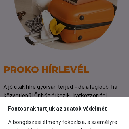
PROKO HÍRLEVÉL
A jó utak híre gyorsan terjed – de a legjobb, ha
közvetlenül Önhöz érkezik. Iratkozzon fel
kedvezményes utazási ajánlatokért,
Fontosnak tartjuk az adatok védelmét
inspirációkért és Proko-hírekért.
A böngészési élmény fokozása, a személyre