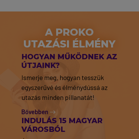
A PROKO
UTAZÁSI ÉLMÉNY
HOGYAN MŰKÖDNEK AZ
ÚTJAINK?
Ismerje meg, hogyan tesszük
egyszerűvé és élménydússá az
utazás minden pillanatát!
Bővebben
INDULÁS 15 MAGYAR
VÁROSBÓL