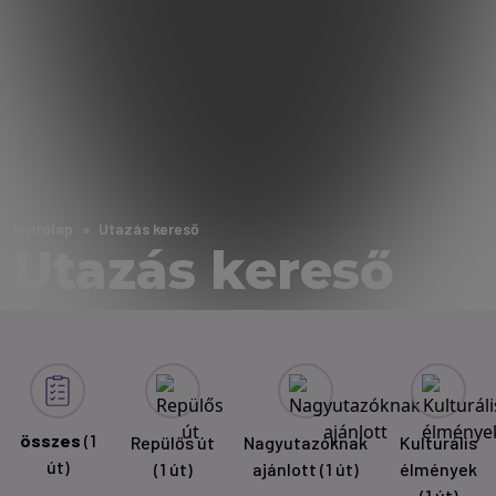
Nyitólap
Utazás kereső
Utazás kereső
összes
(1
Repülős út
Nagyutazóknak
Kulturális
út)
(1 út)
ajánlott
(1 út)
élmények
(1 út)