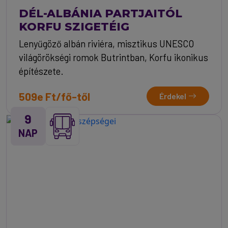
DÉL-ALBÁNIA PARTJAITÓL
KORFU SZIGETÉIG
Lenyűgöző albán riviéra, misztikus UNESCO
világörökségi romok Butrintban, Korfu ikonikus
építészete.
509e Ft/fő-től
Érdekel
9
NAP