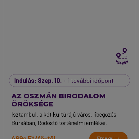
Indulás: Szep. 10.
+ 1 további időpont
AZ OSZMÁN BIRODALOM
ÖRÖKSÉGE
Isztambul, a két kultúrájú város, libegőzés
Bursában, Rodostó történelmi emlékei.
469e Ft/fő-től
Érdekel