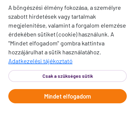
A böngészési élmény fokozása, a személyre
VALAMI MÁST KERESNE?
szabott hirdetések vagy tartalmak
TEKINTSE MEG KIEMELT
megjelenítése, valamint a forgalom elemzése
AJÁNLATAINKAT
érdekében sütiket (cookie) használunk. A
"Mindet elfogadom" gombra kattintva
hozzájárulhat a sütik használatához.
Adatkezelési tájékoztató
A PROKO
Csak a szükséges sütik
UTAZÁSI ÉLMÉNY
HOGYAN MŰKÖDNEK AZ
Mindet elfogadom
ÚTJAINK?
Ismerje meg, hogyan tesszük
egyszerűvé és élménydússá az
utazás minden pillanatát!