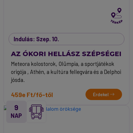
Indulás: Szep. 10.
AZ ÓKORI HELLÁSZ SZÉPSÉGEI
Meteora kolostorok, Olümpia, a sportjátékok
origója , Athén, a kultúra fellegvára és a Delphoi
jósda.
459e Ft/fő-től
Érdekel
9
NAP