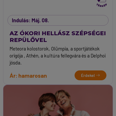
Indulás: Máj. 08.
AZ ÓKORI HELLÁSZ SZÉPSÉGEI
REPÜLŐVEL
Meteora kolostorok, Olümpia, a sportjátékok
origója , Athén, a kultúra fellegvára és a Delphoi
jósda.
Ár: hamarosan
Érdekel