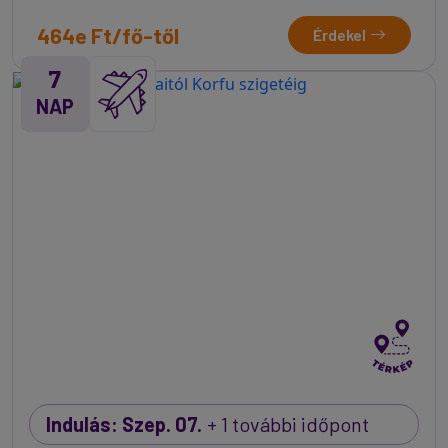
464e Ft/fő-től
Érdekel
7
NAP
Indulás: Szep. 07.
+ 1 további időpont