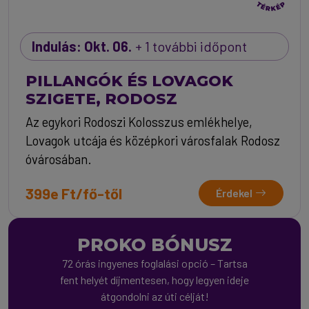
Indulás: Okt. 06.
+ 1 további időpont
PILLANGÓK ÉS LOVAGOK
SZIGETE, RODOSZ
Az egykori Rodoszi Kolosszus emlékhelye,
Lovagok utcája és középkori városfalak Rodosz
óvárosában.
399e Ft/fő-től
Érdekel
PROKO BÓNUSZ
72 órás ingyenes foglalási opció – Tartsa
fent helyét díjmentesen, hogy legyen ideje
átgondolni az úti célját!