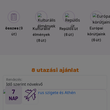
összes
(9
Európai
Kulturális
Repülős út
út)
körútjaink
élmények
(6 út)
(6 út)
(8 út)
8 utazási ajánlat
Rendezés:
7
NAP