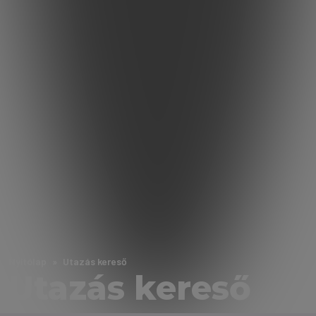
Nyitólap
Utazás kereső
Utazás kereső