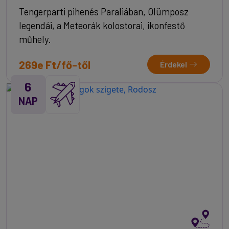
Tengerparti pihenés Paraliában, Olümposz
legendái, a Meteorák kolostorai, ikonfestő
műhely.
269e Ft/fő-től
Érdekel
6
NAP