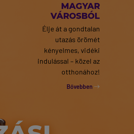
MAGYAR
VÁROSBÓL
Élje át a gondtalan
utazás örömét
kényelmes, vidéki
indulással – közel az
otthonához!
Bővebben
ZÁSI