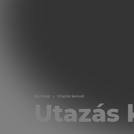
Nyitólap
Utazás kereső
Utazás 