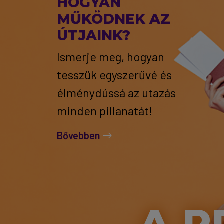
HOGYAN
MŰKÖDNEK AZ
ÚTJAINK?
Ismerje meg, hogyan
tesszük egyszerűvé és
élménydússá az utazás
minden pillanatát!
Bővebben
A P