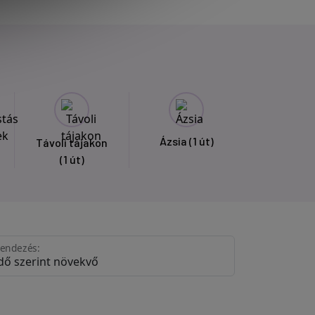
Ázsia
(1 út)
Távoli tájakon
(1 út)
endezés: