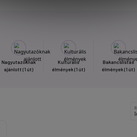
Nagyutazóknak
Kulturális
Bakancslistás
ajánlott
(1 út)
élmények
(1 út)
élmények
(1 út)
R