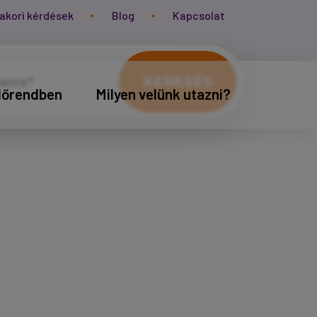
akori kérdések
Blog
Kapcsolat
KERESÉS
időrendben
Milyen velünk utazni?