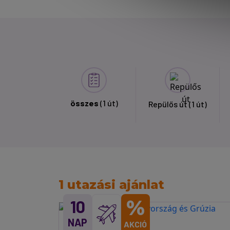
összes
(1 út)
Repülős út
(1 út)
1 utazási ajánlat
%
10
NAP
AKCIÓ