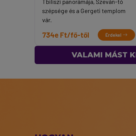
Tbiliszi panorámája, Szeván-tó
szépsége és a Gergeti templom
vár.
734e Ft/fő-től
Érdekel
VALAMI MÁST K