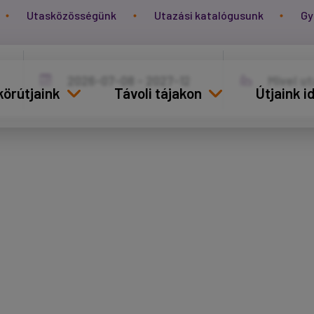
Utasközösségünk
Utazási katalógusunk
Gy
körútjaink
Távoli tájakon
Útjaink 