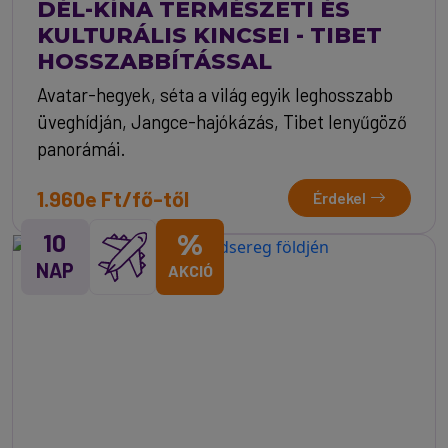
DÉL-KÍNA TERMÉSZETI ÉS
KULTURÁLIS KINCSEI - TIBET
HOSSZABBÍTÁSSAL
Avatar-hegyek, séta a világ egyik leghosszabb
üveghídján, Jangce-hajókázás, Tibet lenyűgöző
panorámái.
1.960e Ft/fő-től
Érdekel
10
%
NAP
AKCIÓ