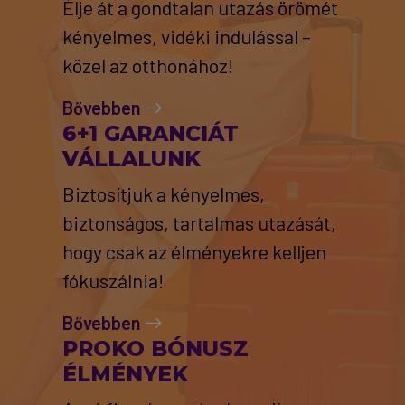
Élje át a gondtalan utazás örömét
kényelmes, vidéki indulással –
közel az otthonához!
Bővebben
6+1 GARANCIÁT
VÁLLALUNK
Biztosítjuk a kényelmes,
biztonságos, tartalmas utazását,
hogy csak az élményekre kelljen
fókuszálnia!
Bővebben
PROKO BÓNUSZ
ÉLMÉNYEK