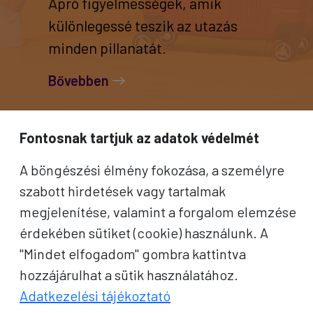
Apró figyelmességek, amik
különlegessé teszik az utazás
minden pillanatát.
Bővebben
Fontosnak tartjuk az adatok védelmét
A böngészési élmény fokozása, a személyre
szabott hirdetések vagy tartalmak
megjelenítése, valamint a forgalom elemzése
érdekében sütiket (cookie) használunk. A
"Mindet elfogadom" gombra kattintva
hozzájárulhat a sütik használatához.
Adatkezelési tájékoztató