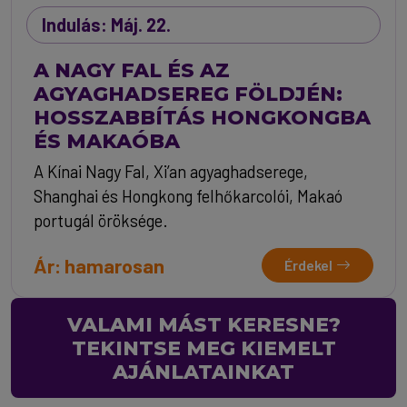
Indulás: Máj. 22.
A NAGY FAL ÉS AZ
AGYAGHADSEREG FÖLDJÉN:
HOSSZABBÍTÁS HONGKONGBA
ÉS MAKAÓBA
A Kínai Nagy Fal, Xi’an agyaghadserege,
Shanghai és Hongkong felhőkarcolói, Makaó
portugál öröksége.
Ár: hamarosan
Érdekel
VALAMI MÁST KERESNE?
TEKINTSE MEG KIEMELT
AJÁNLATAINKAT