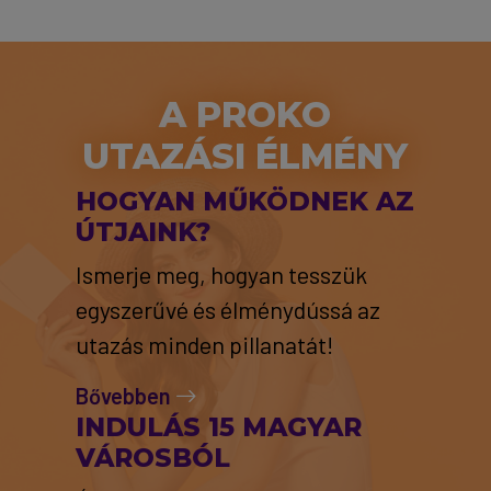
A PROKO
UTAZÁSI ÉLMÉNY
HOGYAN MŰKÖDNEK AZ
ÚTJAINK?
Ismerje meg, hogyan tesszük
egyszerűvé és élménydússá az
utazás minden pillanatát!
Bővebben
INDULÁS 15 MAGYAR
VÁROSBÓL