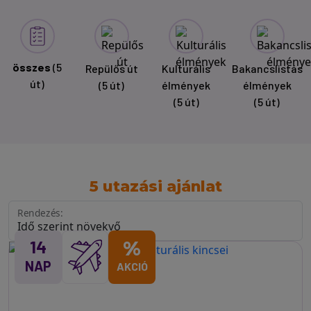
összes
(5
Repülős út
Kulturális
Bakancslistás
út)
(5 út)
élmények
élmények
(5 út)
(5 út)
5 utazási ajánlat
Rendezés:
14
%
NAP
AKCIÓ