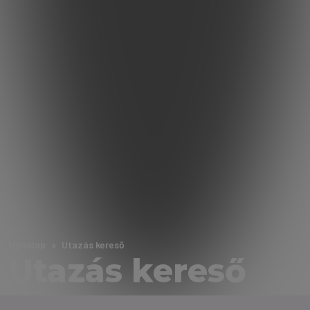
Nyitólap
Utazás kereső
Utazás kereső