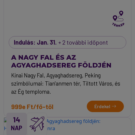
Indulás: Jan. 31.
+ 2 további időpont
A NAGY FAL ÉS AZ
AGYAGHADSEREG FÖLDJÉN
Kínai Nagy Fal, Agyaghadsereg, Peking
szimbólumai: Tian'anmen tér, Tiltott Város, és
az Ég temploma.
999e Ft/fő-től
Érdekel
14
NAP