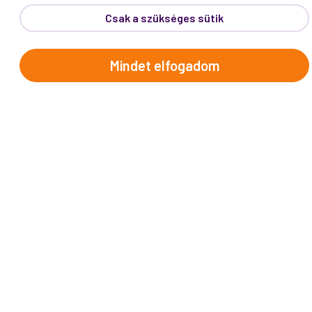
Csak a szükséges sütik
Mindet elfogadom
PROKO HÍRLEVÉL
A jó utak híre gyorsan terjed – de a legjobb, ha
közvetlenül Önhöz érkezik. Iratkozzon fel
kedvezményes utazási ajánlatokért,
inspirációkért és Proko-hírekért.