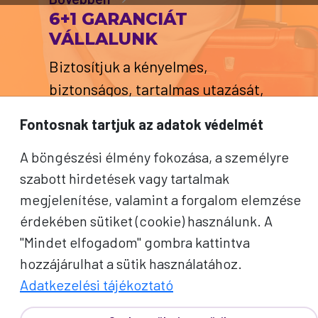
6+1 GARANCIÁT
VÁLLALUNK
Biztosítjuk a kényelmes,
biztonságos, tartalmas utazását,
hogy csak az élményekre kelljen
Fontosnak tartjuk az adatok védelmét
fókuszálnia!
A böngészési élmény fokozása, a személyre
Bővebben
szabott hirdetések vagy tartalmak
PROKO BÓNUSZ
megjelenítése, valamint a forgalom elemzése
ÉLMÉNYEK
érdekében sütiket (cookie) használunk. A
Apró figyelmességek, amik
"Mindet elfogadom" gombra kattintva
különlegessé teszik az utazás
hozzájárulhat a sütik használatához.
minden pillanatát.
Adatkezelési tájékoztató
Bővebben