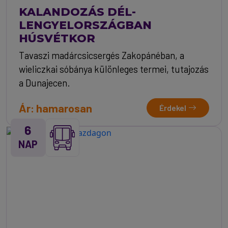
KALANDOZÁS DÉL-
LENGYELORSZÁGBAN
HÚSVÉTKOR
Tavaszi madárcsicsergés Zakopánéban, a
wieliczkai sóbánya különleges termei, tutajozás
a Dunajecen.
Ár: hamarosan
Érdekel
6
NAP