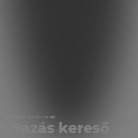
Nyitólap
Utazás kereső
Utazás kereső