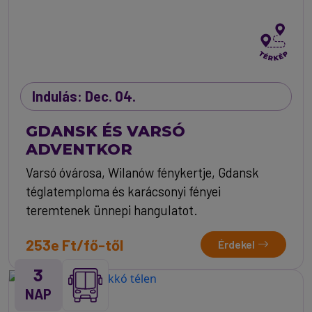
Indulás: Dec. 04.
GDANSK ÉS VARSÓ
ADVENTKOR
Varsó óvárosa, Wilanów fénykertje, Gdansk
téglatemploma és karácsonyi fényei
teremtenek ünnepi hangulatot.
253e Ft/fő-től
Érdekel
3
NAP