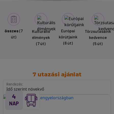
összes
(7
Európai
Kulturális
Törzsutasaink
út)
körútjaink
élmények
kedvence
(6 út)
(7 út)
(5 út)
7 utazási ajánlat
Rendezés:
4
NAP