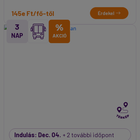
145e Ft/fő-től
Érdekel
3
%
NAP
AKCIÓ
Indulás: Dec. 04.
+ 2 további időpont