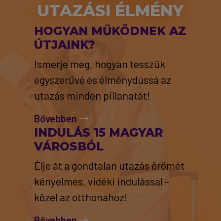
UTAZÁSI ÉLMÉNY
HOGYAN MŰKÖDNEK AZ
ÚTJAINK?
Ismerje meg, hogyan tesszük
egyszerűvé és élménydússá az
utazás minden pillanatát!
Bővebben
INDULÁS 15 MAGYAR
VÁROSBÓL
Élje át a gondtalan utazás örömét
kényelmes, vidéki indulással –
közel az otthonához!
Bővebben