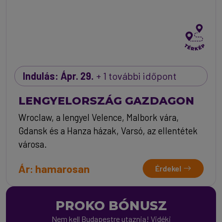
Indulás: Ápr. 29.
+ 1 további időpont
LENGYELORSZÁG GAZDAGON
Wroclaw, a lengyel Velence, Malbork vára,
Gdansk és a Hanza házak, Varsó, az ellentétek
városa.
Ár: hamarosan
Érdekel
PROKO BÓNUSZ
Nem kell Budapestre utaznia! Vidéki