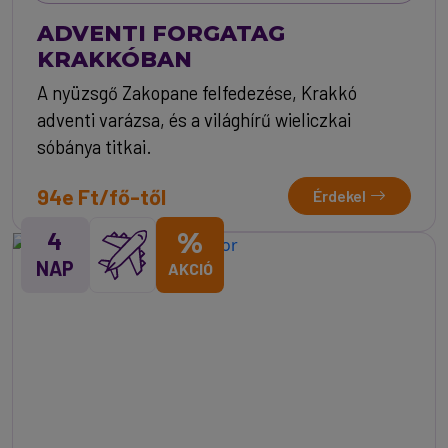
ADVENTI FORGATAG
KRAKKÓBAN
A nyüzsgő Zakopane felfedezése, Krakkó
adventi varázsa, és a világhírű wieliczkai
sóbánya titkai.
94e Ft/fő-től
Érdekel
4
%
NAP
AKCIÓ