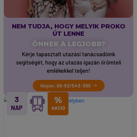
NEM TUDJA, HOGY MELYIK PROKO
ÚT LENNE
ÖNNEK A LEGJOBB?
Kérje tapasztalt utazási tanácsadóink
segítségét, hogy az utazás igazán örömteli
emlékekkel teljen!
Hívjon: 06-62/543-385
3
%
NAP
AKCIÓ