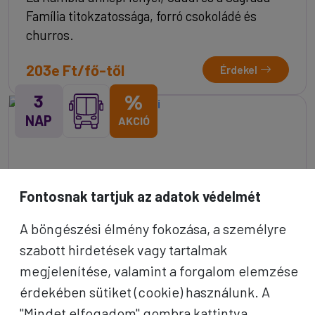
Família titokzatossága, forró csokoládé és
churros.
203e Ft/fő-től
Érdekel
3
%
NAP
AKCIÓ
Fontosnak tartjuk az adatok védelmét
A böngészési élmény fokozása, a személyre
szabott hirdetések vagy tartalmak
megjelenítése, valamint a forgalom elemzése
érdekében sütiket (cookie) használunk. A
"Mindet elfogadom" gombra kattintva