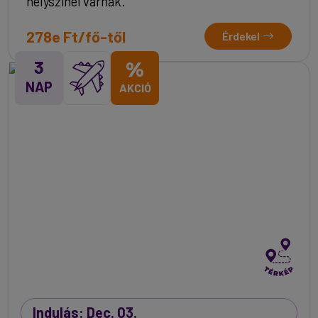
helyszínei várnak.
278e Ft/fő-től
Érdekel
3
%
NAP
AKCIÓ
Indulás: Dec. 03.