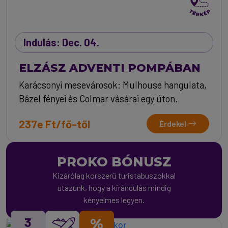
Indulás: Dec. 04.
ELZÁSZ ADVENTI POMPÁBAN
Karácsonyi mesevárosok: Mulhouse hangulata,
Bázel fényei és Colmar vásárai egy úton.
237e Ft/fő-től
Érdekel
PROKO BÓNUSZ
Kizárólag korszerű turistabuszokkal
utazunk, hogy a kirándulás mindig
kényelmes legyen.
3
%