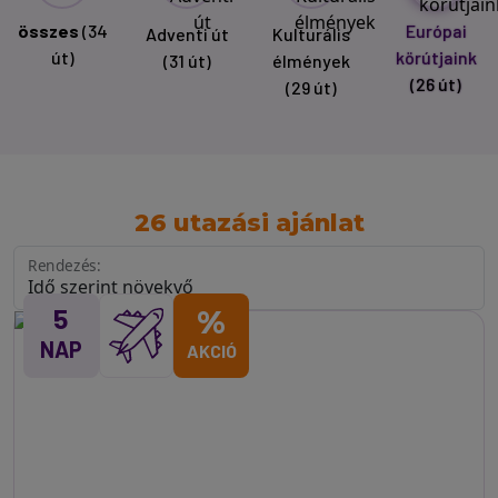
összes
(34
Európai
Adventi út
Kulturális
út)
körútjaink
(31 út)
élmények
(26 út)
(29 út)
26 utazási ajánlat
Rendezés:
5
%
NAP
AKCIÓ