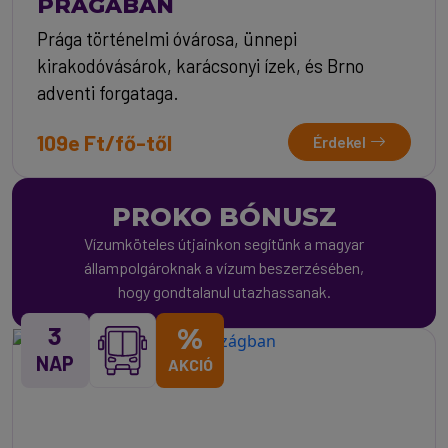
PRÁGÁBAN
Prága történelmi óvárosa, ünnepi
kirakodóvásárok, karácsonyi ízek, és Brno
adventi forgataga.
109e Ft/fő-től
Érdekel
PROKO BÓNUSZ
Vízumköteles útjainkon segítünk a magyar
állampolgároknak a vízum beszerzésében,
hogy gondtalanul utazhassanak.
3
%
NAP
AKCIÓ