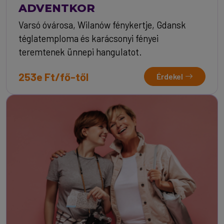
ADVENTKOR
Varsó óvárosa, Wilanów fénykertje, Gdansk
téglatemploma és karácsonyi fényei
teremtenek ünnepi hangulatot.
253e Ft/fő-től
Érdekel