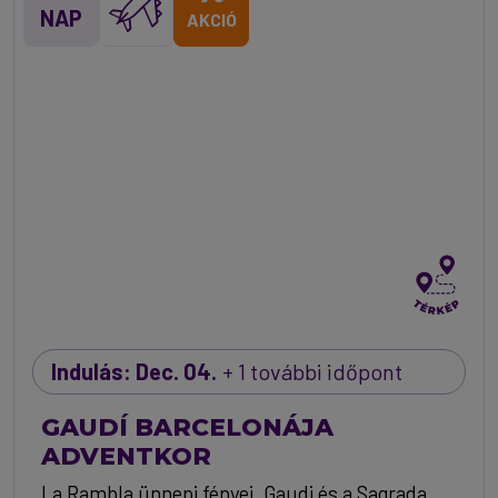
NAP
AKCIÓ
Indulás: Dec. 04.
+ 1 további időpont
GAUDÍ BARCELONÁJA
ADVENTKOR
La Rambla ünnepi fényei, Gaudi és a Sagrada