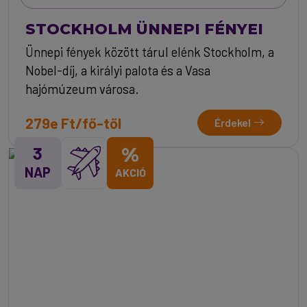
STOCKHOLM ÜNNEPI FÉNYEI
Ünnepi fények között tárul elénk Stockholm, a
Nobel-díj, a királyi palota és a Vasa
hajómúzeum városa.
279e Ft/fő-től
Érdekel
3
%
NAP
AKCIÓ