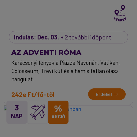
Indulás: Dec. 03.
+ 2 további időpont
AZ ADVENTI RÓMA
Karácsonyi fények a Piazza Navonán, Vatikán,
Colosseum, Trevi kút és a hamisítatlan olasz
hangulat.
242e Ft/fő-től
Érdekel
3
%
NAP
AKCIÓ