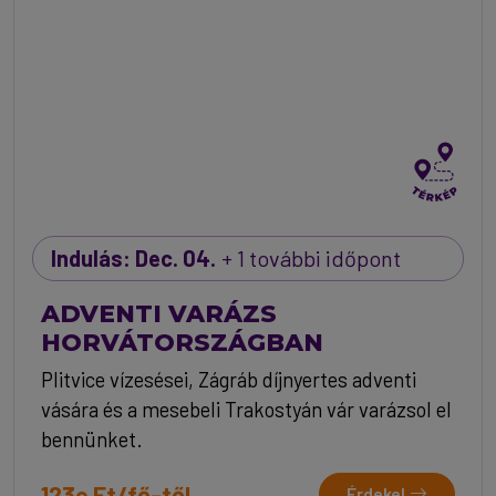
Indulás: Dec. 04.
+ 1 további időpont
ADVENTI VARÁZS
HORVÁTORSZÁGBAN
Plitvice vízesései, Zágráb díjnyertes adventi
vására és a mesebeli Trakostyán vár varázsol el
bennünket.
123e Ft/fő-től
Érdekel