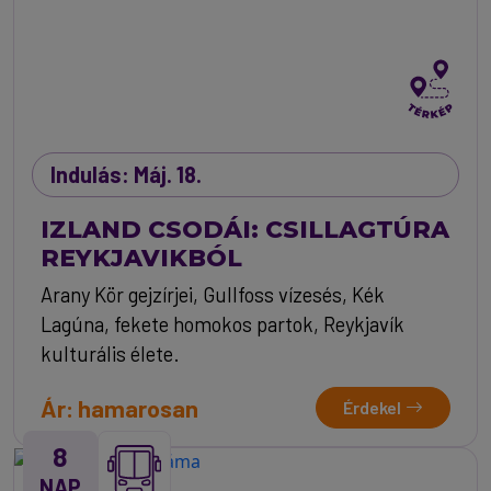
Indulás: Máj. 18.
IZLAND CSODÁI: CSILLAGTÚRA
REYKJAVIKBÓL
Arany Kör gejzírjei, Gullfoss vízesés, Kék
Lagúna, fekete homokos partok, Reykjavík
kulturális élete.
Ár: hamarosan
Érdekel
8
NAP