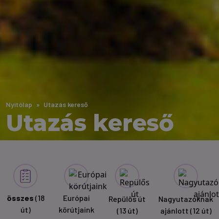
Nyitólap
Utazás kereső
Utazás kereső
összes
(18
Európai
Repülős út
Nagyutazóknak
út)
körútjaink
(13 út)
ajánlott
(12 út)