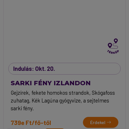
Indulás: Okt. 20.
SARKI FÉNY IZLANDON
Gejzírek, fekete homokos strandok, Skógafoss
zuhatag, Kék Lagúna gyógyvize, a sejtelmes
sarki fény.
739e Ft/fő-től
Érdekel