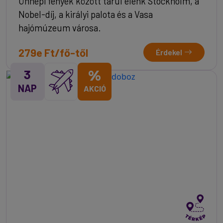
Ünnepi fények között tárul elénk Stockholm, a
Nobel-díj, a királyi palota és a Vasa
hajómúzeum városa.
279e Ft/fő-től
Érdekel
3
%
NAP
AKCIÓ