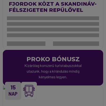
FJORDOK KÖZT A SKANDINÁV-
FÉLSZIGETEN REPÜLŐVEL
PROKO BÓNUSZ
Kizárólag korszerű turistabuszokkal
utazunk, hogy a kirándulás mindig
kényelmes legyen.
15
NAP