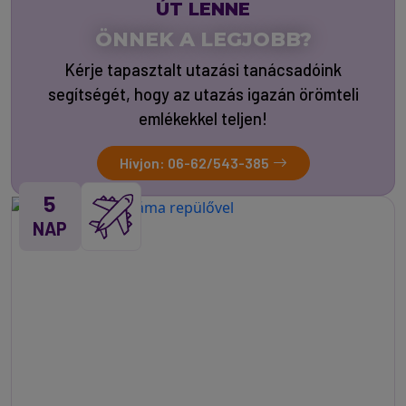
ÚT LENNE
ÖNNEK A LEGJOBB?
Kérje tapasztalt utazási tanácsadóink
segítségét, hogy az utazás igazán örömteli
emlékekkel teljen!
Hívjon: 06-62/543-385
5
NAP