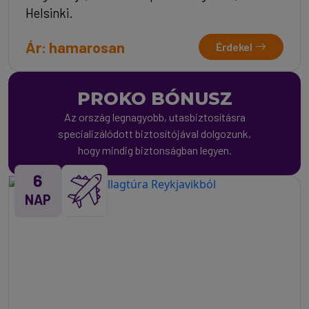
Helsinki.
Ár: hamarosan
Érdekel
PROKO BÓNUSZ
Az ország legnagyobb, utasbiztosításra
specializálódott biztosítójával dolgozunk,
hogy mindig biztonságban legyen.
6
NAP