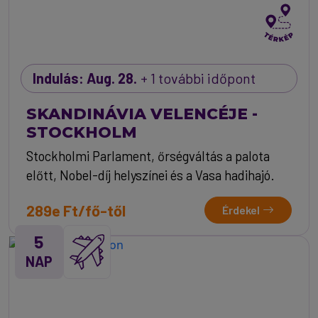
Indulás: Aug. 28.
+ 1 további időpont
SKANDINÁVIA VELENCÉJE -
STOCKHOLM
Stockholmi Parlament, őrségváltás a palota
előtt, Nobel-díj helyszínei és a Vasa hadihajó.
289e Ft/fő-től
Érdekel
5
NAP