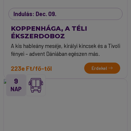
Indulás: Dec. 09.
KOPPENHÁGA, A TÉLI
ÉKSZERDOBOZ
A kis hableány meséje, királyi kincsek és a Tivoli
fényei – advent Dániában egészen más.
223e Ft/fő-től
Érdekel
9
NAP