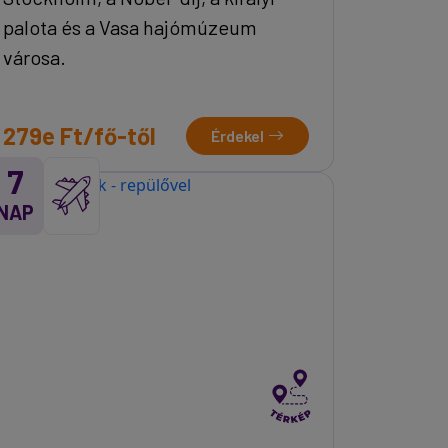
palota és a Vasa hajómúzeum
városa.
279e Ft/fő-től
Érdekel
7
NAP