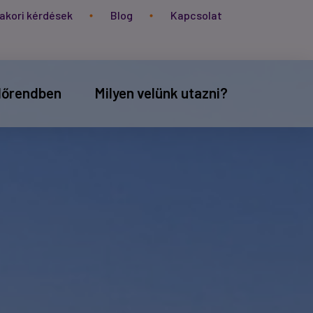
akori kérdések
Blog
Kapcsolat
időrendben
Milyen velünk utazni?