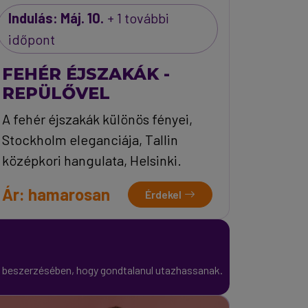
Indulás: Máj. 10.
+ 1 további
időpont
FEHÉR ÉJSZAKÁK -
REPÜLŐVEL
A fehér éjszakák különös fényei,
Stockholm eleganciája, Tallin
középkori hangulata, Helsinki.
Ár: hamarosan
Érdekel
m beszerzésében, hogy gondtalanul utazhassanak.