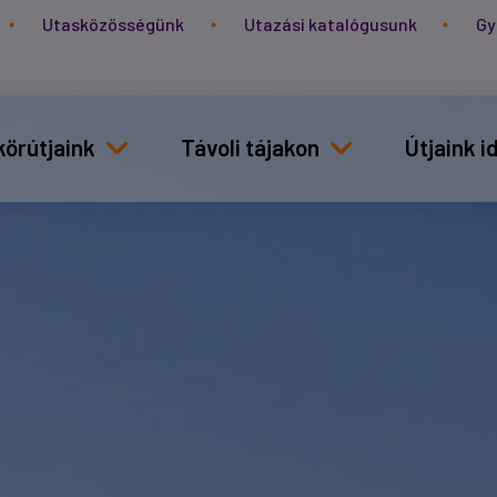
Utasközösségünk
Utazási katalógusunk
Gy
körútjaink
Távoli tájakon
Útjaink 