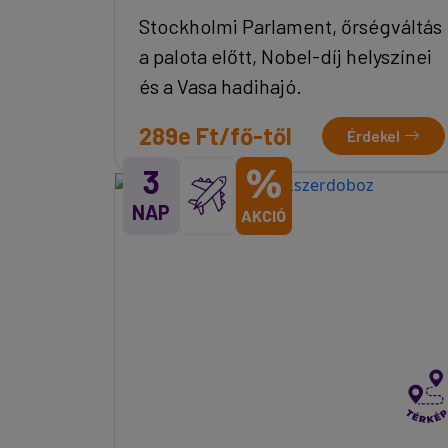
Stockholmi Parlament, őrségváltás
a palota előtt, Nobel-díj helyszínei
és a Vasa hadihajó.
289e Ft/fő-től
Érdekel
%
3
NAP
AKCIÓ