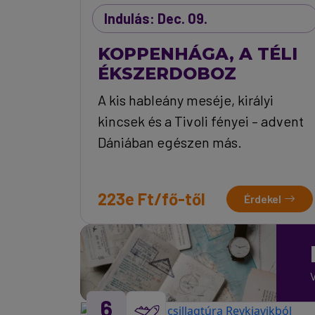
Indulás: Dec. 09.
KOPPENHÁGA, A TÉLI
ÉKSZERDOBOZ
A kis hableány meséje, királyi
kincsek és a Tivoli fényei – advent
Dániában egészen más.
223e Ft/fő-től
Érdekel
6