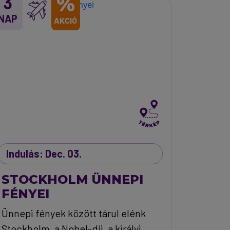
%
3
NAP
AKCIÓ
Indulás: Dec. 03.
STOCKHOLM ÜNNEPI
FÉNYEI
Ünnepi fények között tárul elénk
Stockholm, a Nobel-díj, a királyi