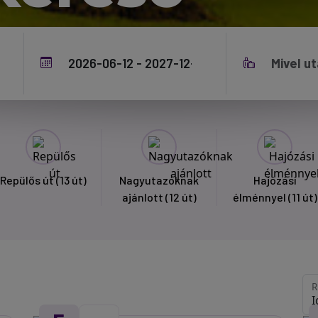
Repülős út
(13 út)
Nagyutazóknak
Hajózási
ajánlott
(12 út)
élménnyel
(11 út)
R