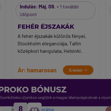
Indulás: Máj. 09.
+ 1 további
időpont
FEHÉR ÉJSZAKÁK
A fehér éjszakák különös fényei,
Stockholm eleganciája, Tallin
középkori hangulata, Helsinki.
Ár: hamarosan
Érdekel
PROKO BÓNUSZ
Vízumköteles útjainkon segítünk a magyar állampolgároknak a vízu
8