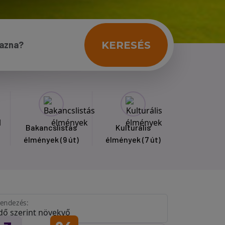
KERESÉS
Bakancslistás
Kulturális
élmények
(9 út)
élmények
(7 út)
endezés: