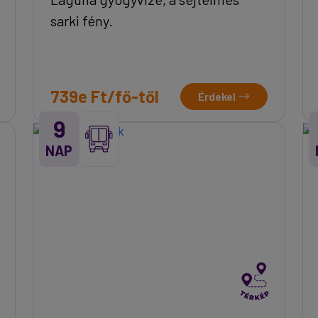
sarki fény.
739e Ft/fő-től
Érdekel
9
NAP