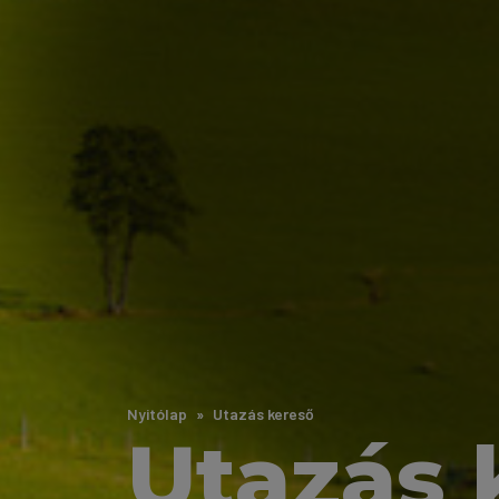
Nyitólap
Utazás kereső
Utazás 