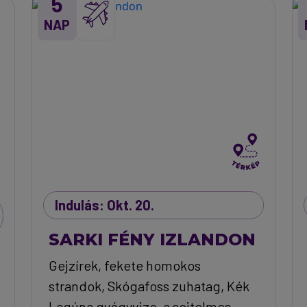
5
NAP
Indulás: Okt. 20.
SARKI FÉNY IZLANDON
Gejzírek, fekete homokos
strandok, Skógafoss zuhatag, Kék
Lagúna gyógyvize, a sejtelmes