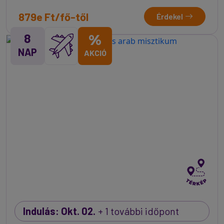
879e Ft/fő-től
Érdekel
8
%
NAP
AKCIÓ
Indulás: Okt. 02.
+ 1 további időpont