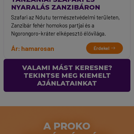
NYARALÁS ZANZIBÁRON
Szafari az Ndutu természetvédelmi területen,
Zanzibár fehér homokos partjai és a
Ngorongoro-kráter elképesztő élővilága.
Ár: hamarosan
Érdekel
VALAMI MÁST KERESNE?
TEKINTSE MEG KIEMELT
AJÁNLATAINKAT
A PROKO