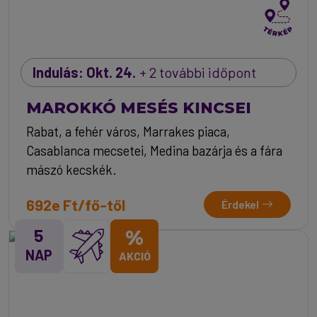
Indulás: Okt. 24.
+ 2 további időpont
MAROKKÓ MESÉS KINCSEI
Rabat, a fehér város, Marrakes piaca,
Casablanca mecsetei, Medina bazárja és a fára
mászó kecskék.
692e Ft/fő-től
Érdekel
5
%
NAP
AKCIÓ