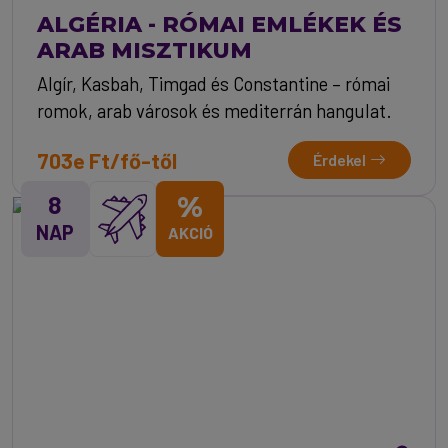
ALGÉRIA - RÓMAI EMLÉKEK ÉS
ARAB MISZTIKUM
Algír, Kasbah, Timgad és Constantine – római
romok, arab városok és mediterrán hangulat.
703e Ft/fő-től
Érdekel
8
%
NAP
AKCIÓ