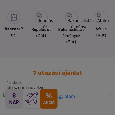
összes
(7
Afrika
Repülős út
Bakancslistás
út)
(6 út)
(7 út)
élmények
(7 út)
7 utazási ajánlat
Rendezés:
8
%
NAP
AKCIÓ