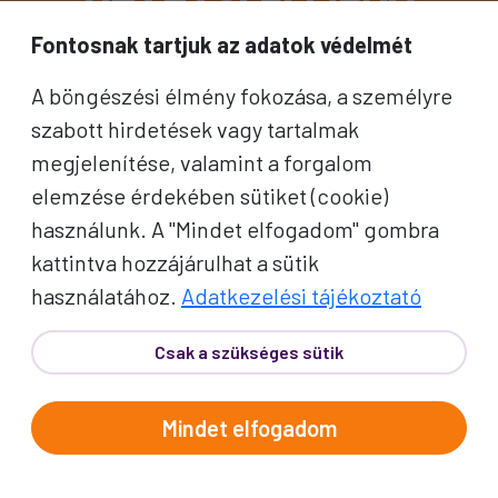
UTAZÁSI ÉLMÉNY
Fontosnak tartjuk az adatok védelmét
HOGYAN MŰKÖDNEK AZ
ÚTJAINK?
A böngészési élmény fokozása, a személyre
szabott hirdetések vagy tartalmak
Ismerje meg, hogyan tesszük
megjelenítése, valamint a forgalom
egyszerűvé és élménydússá az
elemzése érdekében sütiket (cookie)
utazás minden pillanatát!
használunk. A "Mindet elfogadom" gombra
Bővebben
kattintva hozzájárulhat a sütik
INDULÁS 15 MAGYAR
használatához.
Adatkezelési tájékoztató
VÁROSBÓL
Csak a szükséges sütik
Élje át a gondtalan utazás örömét
kényelmes, vidéki indulással –
Mindet elfogadom
közel az otthonához!
Bővebben