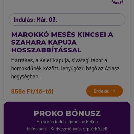
Indulás: Már. 03.
MAROKKÓ MESÉS KINCSEI A
SZAHARA KAPUJA
HOSSZABBÍTÁSSAL
Marrákes, a Kelet kapuja, sivatagi tábor a
homokdűnék között, lenyűgöző hágó az Atlasz
hegységben.
858e Ft/fő-től
Érdekel
PROKO BÓNUSZ
Ha korán indul a gépe, ne keljen
hajnalban!- Kedvezményes, reptérközeli