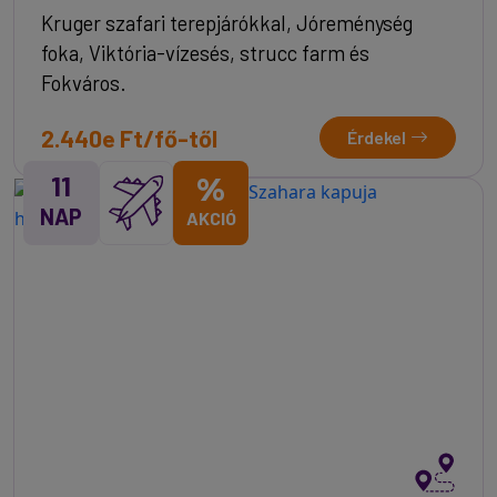
Kruger szafari terepjárókkal, Jóreménység
foka, Viktória-vízesés, strucc farm és
Fokváros.
2.440e Ft/fő-től
Érdekel
11
%
NAP
AKCIÓ