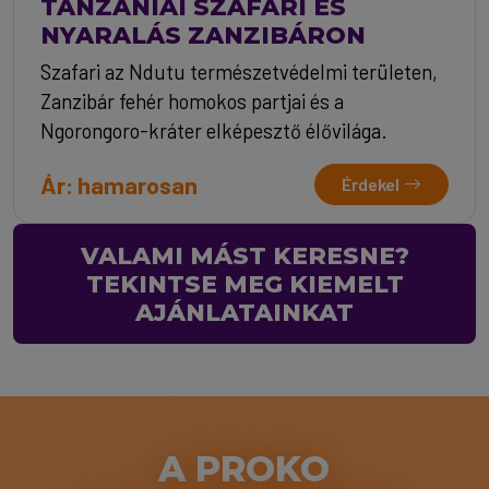
TANZÁNIAI SZAFARI ÉS
NYARALÁS ZANZIBÁRON
Szafari az Ndutu természetvédelmi területen,
Zanzibár fehér homokos partjai és a
Ngorongoro-kráter elképesztő élővilága.
Ár: hamarosan
Érdekel
VALAMI MÁST KERESNE?
TEKINTSE MEG KIEMELT
AJÁNLATAINKAT
A PROKO