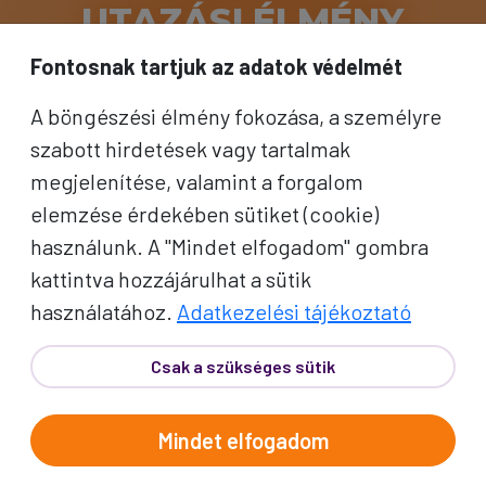
UTAZÁSI ÉLMÉNY
HOGYAN MŰKÖDNEK AZ
Fontosnak tartjuk az adatok védelmét
ÚTJAINK?
A böngészési élmény fokozása, a személyre
Ismerje meg, hogyan tesszük
szabott hirdetések vagy tartalmak
egyszerűvé és élménydússá az
megjelenítése, valamint a forgalom
utazás minden pillanatát!
elemzése érdekében sütiket (cookie)
használunk. A "Mindet elfogadom" gombra
Bővebben
kattintva hozzájárulhat a sütik
INDULÁS 15 MAGYAR
használatához.
Adatkezelési tájékoztató
VÁROSBÓL
Élje át a gondtalan utazás örömét
Csak a szükséges sütik
kényelmes, vidéki indulással –
közel az otthonához!
Mindet elfogadom
Bővebben