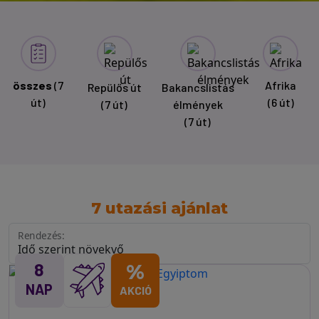
összes
(7
Afrika
Repülős út
Bakancslistás
út)
(6 út)
(7 út)
élmények
(7 út)
7 utazási ajánlat
Rendezés:
8
%
NAP
AKCIÓ