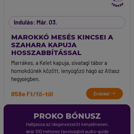
Indulás: Már. 03.
MAROKKÓ MESÉS KINCSEI A
SZAHARA KAPUJA
HOSSZABBÍTÁSSAL
Marrákes, a Kelet kapuja, sivatagi tábor a
homokdűnék között, lenyűgöző hágó az Atlasz
hegységben.
858e Ft/fő-től
Érdekel
PROKO BÓNUSZ
Hallgassa az idegenvezetőt kényelmesen,
akár 100 méteres távolságból audio-guide