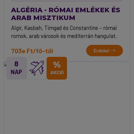
ALGÉRIA - RÓMAI EMLÉKEK ÉS
ARAB MISZTIKUM
Algír, Kasbah, Timgad és Constantine – római
romok, arab városok és mediterrán hangulat.
703e Ft/fő-től
Érdekel
8
%
NAP
AKCIÓ