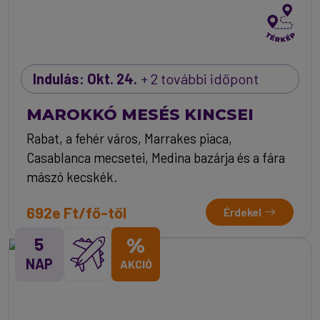
Indulás: Okt. 24.
+ 2 további időpont
MAROKKÓ MESÉS KINCSEI
Rabat, a fehér város, Marrakes piaca,
Casablanca mecsetei, Medina bazárja és a fára
mászó kecskék.
692e Ft/fő-től
Érdekel
5
%
NAP
AKCIÓ