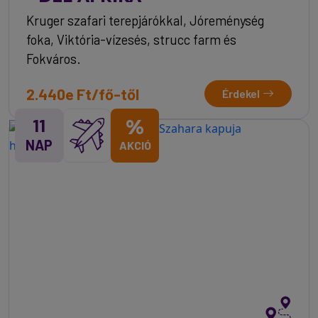
Kruger szafari terepjárókkal, Jóreménység
foka, Viktória-vízesés, strucc farm és
Fokváros.
2.440e Ft/fő-től
Érdekel
11
%
NAP
AKCIÓ