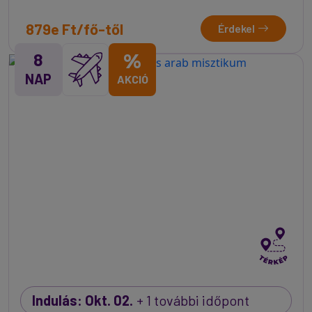
879e Ft/fő-től
Érdekel
8
%
NAP
AKCIÓ
Indulás: Okt. 02.
+ 1 további időpont