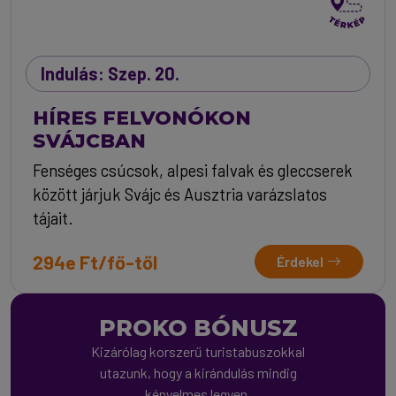
Indulás: Szep. 20.
HÍRES FELVONÓKON
SVÁJCBAN
Fenséges csúcsok, alpesi falvak és gleccserek
között járjuk Svájc és Ausztria varázslatos
tájait.
294e Ft/fő-től
Érdekel
PROKO BÓNUSZ
Kizárólag korszerű turistabuszokkal
utazunk, hogy a kirándulás mindig
kényelmes legyen.