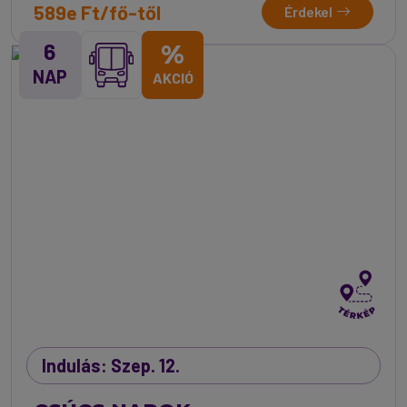
589e Ft/fő-től
Érdekel
6
%
NAP
AKCIÓ
Indulás: Szep. 12.