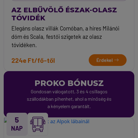
AZ ELBŰVÖLŐ ÉSZAK-OLASZ
TÓVIDÉK
Elegáns olasz villák Comóban, a híres Milánói
dóm és Scala, festői szigetek az olasz
tóvidéken.
224e Ft/fő-től
Érdekel
PROKO BÓNUSZ
Gondosan válogatott, 3 és 4 csillagos
szállodákban pihenhet, ahol a minőség és
a kényelem garantált.
5
NAP