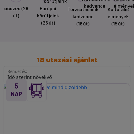
összes
(26
Európai
Törzsutasaink
Kulturális
út)
körútjaink
kedvence
élmények
(26 út)
(16 út)
(15 út)
18 utazási ajánlat
Rendezés:
5
NAP