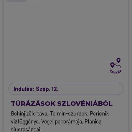
Indulás: Szep. 12.
TÚRÁZÁSOK SZLOVÉNIÁBÓL
Bohinj zöld tava, Tolmin-szurdok, Peričnik
vízfüggönye, Vogel panorámája, Planica
síugrósáncai.