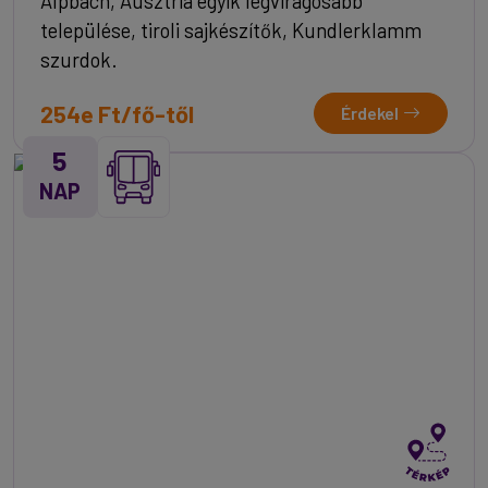
Alpbach, Ausztria egyik legvirágosabb
települése, tiroli sajkészítők, Kundlerklamm
szurdok.
254e Ft/fő-től
Érdekel
5
NAP