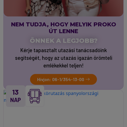
NEM TUDJA, HOGY MELYIK PROKO
ÚT LENNE
ÖNNEK A LEGJOBB?
Kérje tapasztalt utazási tanácsadóink
segítségét, hogy az utazás igazán örömteli
emlékekkel teljen!
Hívjon: 06-1/354-13-00
13
NAP