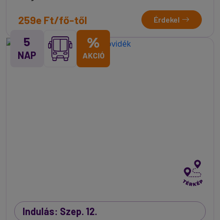
259e Ft/fő-től
Érdekel
5
%
NAP
AKCIÓ
Indulás: Szep. 12.