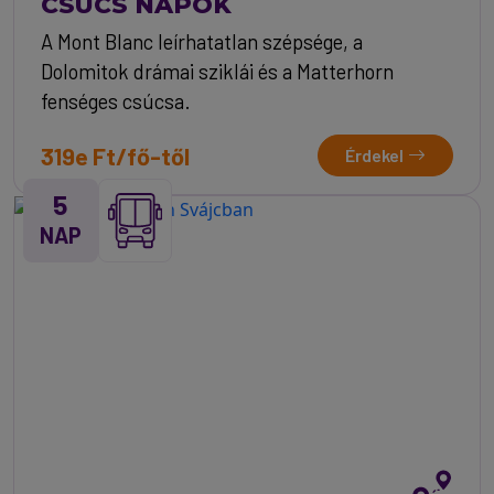
CSÚCS NAPOK
A Mont Blanc leírhatatlan szépsége, a
Dolomitok drámai sziklái és a Matterhorn
fenséges csúcsa.
319e Ft/fő-től
Érdekel
5
NAP