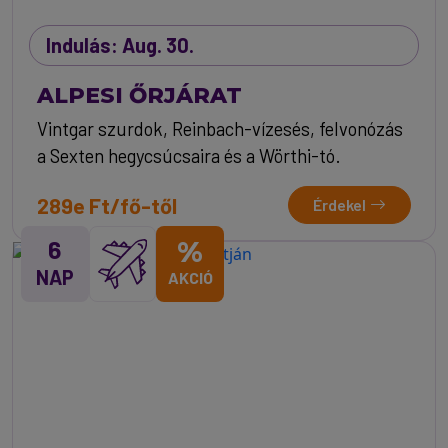
Indulás: Aug. 30.
ALPESI ŐRJÁRAT
Vintgar szurdok, Reinbach-vízesés, felvonózás
a Sexten hegycsúcsaira és a Wörthi-tó.
289e Ft/fő-től
Érdekel
6
%
NAP
AKCIÓ