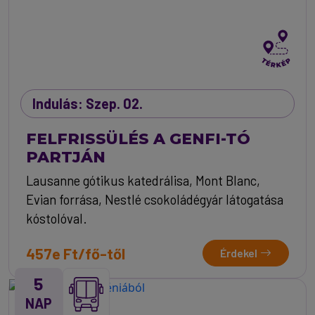
Indulás: Szep. 02.
FELFRISSÜLÉS A GENFI-TÓ
PARTJÁN
Lausanne gótikus katedrálisa, Mont Blanc,
Evian forrása, Nestlé csokoládégyár látogatása
kóstolóval.
457e Ft/fő-től
Érdekel
5
NAP