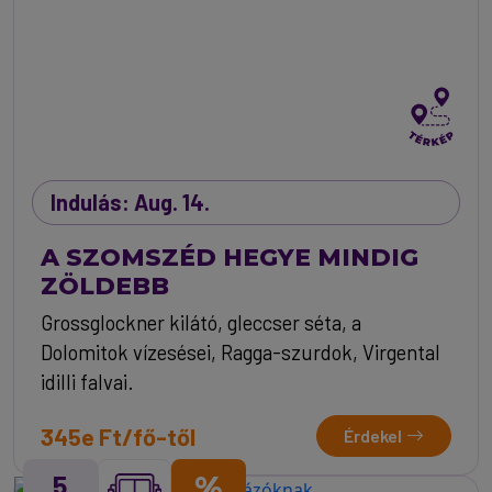
Indulás: Aug. 14.
A SZOMSZÉD HEGYE MINDIG
ZÖLDEBB
Grossglockner kilátó, gleccser séta, a
Dolomitok vízesései, Ragga-szurdok, Virgental
idilli falvai.
345e Ft/fő-től
Érdekel
5
%