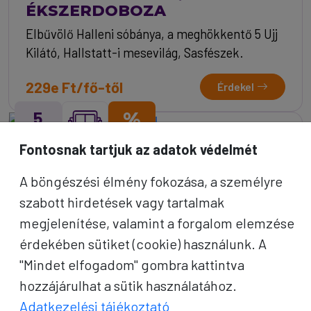
ÉKSZERDOBOZA
Elbűvölő Halleni sóbánya, a meghökkentő 5 Ujj
Kilátó, Hallstatt-i mesevilág, Sasfészek.
229e Ft/fő-től
Érdekel
5
%
NAP
AKCIÓ
Fontosnak tartjuk az adatok védelmét
A böngészési élmény fokozása, a személyre
szabott hirdetések vagy tartalmak
megjelenítése, valamint a forgalom elemzése
érdekében sütiket (cookie) használunk. A
"Mindet elfogadom" gombra kattintva
hozzájárulhat a sütik használatához.
Adatkezelési tájékoztató