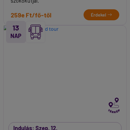
szökőkútjai.
259e Ft/fő-től
Érdekel
13
NAP
Indulás: Szep. 12.