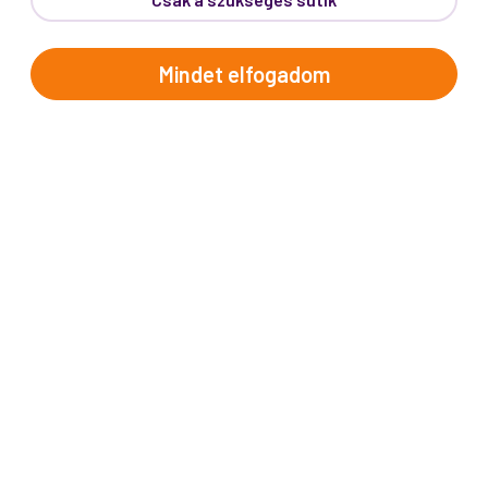
Telefon:
62/543-385
(Hétfő-Péntek: 9:00-17:00)
E-mail:
info@prokotravel.hu
Mindet elfogadom
Főiroda:
6720 Szeged, Feketesas utca 19-21.
Budapest:
1137, Katona József u. 14.
Makó:
6900, Széchenyi tér 8.
ÚTICÉLOK
Afrika
Amerika
Ausztrália és Óceánia
Ázsia
Alpok országai
Balkán
Brit-szigetek
Dél-Európa