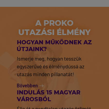
A PROKO
UTAZÁSI ÉLMÉNY
HOGYAN MŰKÖDNEK AZ
ÚTJAINK?
Ismerje meg, hogyan tesszük
egyszerűvé és élménydússá az
utazás minden pillanatát!
Bővebben
INDULÁS 15 MAGYAR
VÁROSBÓL
Élje át a gondtalan utazás örömét