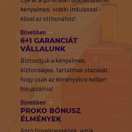
kényelmes, vidéki indulással –
közel az otthonához!
Bővebben
6+1 GARANCIÁT
VÁLLALUNK
Biztosítjuk a kényelmes,
biztonságos, tartalmas utazását,
hogy csak az élményekre kelljen
fókuszálnia!
Bővebben
PROKO BÓNUSZ
ÉLMÉNYEK
Apró figyelmességek, amik