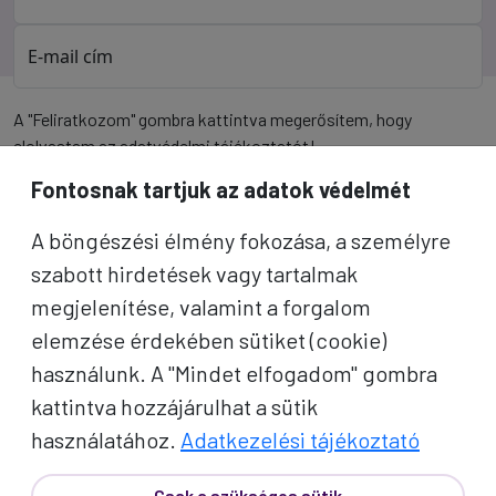
E-mail cím
A "Feliratkozom" gombra kattintva megerősítem, hogy
elolvastam az
adatvédelmi tájékoztatót
!
Fontosnak tartjuk az adatok védelmét
Az oldal reCAPTCHA és a Google által védve.
A böngészési élmény fokozása, a személyre
Feliratkozom
szabott hirdetések vagy tartalmak
megjelenítése, valamint a forgalom
elemzése érdekében sütiket (cookie)
használunk. A "Mindet elfogadom" gombra
kattintva hozzájárulhat a sütik
használatához.
Adatkezelési tájékoztató
Csak a szükséges sütik